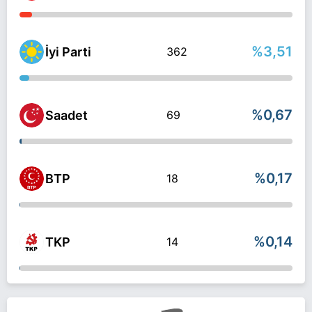
%3,51
İyi Parti
362
%0,67
Saadet
69
%0,17
BTP
18
%0,14
TKP
14