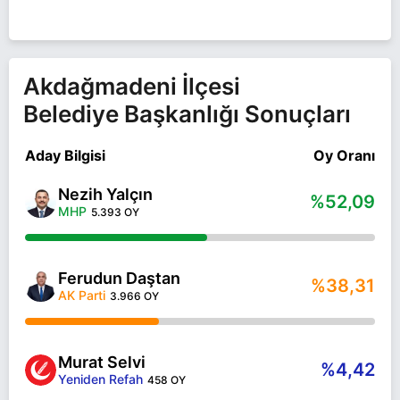
Akdağmadeni İlçesi
Belediye Başkanlığı Sonuçları
Aday Bilgisi
Oy Oranı
Nezih Yalçın
%52,09
MHP
5.393 OY
Ferudun Daştan
%38,31
AK Parti
3.966 OY
Murat Selvi
%4,42
Yeniden Refah
458 OY