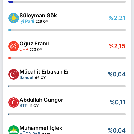
Süleyman Gök
%2,21
İyi Parti
229 OY
Oğuz Eranıl
%2,15
CHP
223 OY
Mücahit Erbakan Er
%0,64
Saadet
66 OY
Abdullah Güngör
%0,11
BTP
11 OY
Muhammet İçlek
%0,04
HÜDA PAR
4 OY