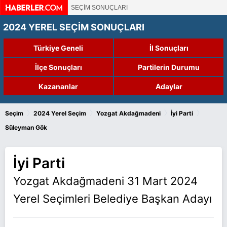
SEÇİM SONUÇLARI
2024 YEREL SEÇİM SONUÇLARI
Türkiye Geneli
İl Sonuçları
İlçe Sonuçları
Partilerin Durumu
Kazananlar
Adaylar
›
›
›
›
Seçim
2024 Yerel Seçim
Yozgat Akdağmadeni
İyi Parti
Süleyman Gök
İyi Parti
Yozgat Akdağmadeni 31 Mart 2024
Yerel Seçimleri Belediye Başkan Adayı