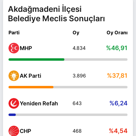
Akdağmadeni İlçesi
Belediye Meclis Sonuçları
Parti
Oy
Oy Oranı
%46,91
MHP
4.834
%37,81
AK Parti
3.896
%6,24
Yeniden Refah
643
%4,54
CHP
468