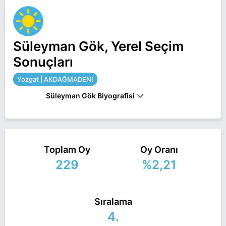
Süleyman Gök, Yerel Seçim
Sonuçları
Yozgat | AKDAĞMADENİ
Süleyman Gök Biyografisi
Süleyman Gök Yozgat AKDAĞMADENİ belediye
başkan adayı olarak İyi Parti ile 31 Mart 2024 yerel
Toplam Oy
Oy Oranı
seçimlerinde yarışıyor. Süleyman Gök ile ilgili daha
229
%2,21
fazla bilgi için
Süleyman Gök Haberleri
sayfamızı
ziyaret edin.
Sıralama
4.