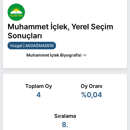
Muhammet İçlek, Yerel Seçim
Sonuçları
Yozgat | AKDAĞMADENİ
Muhammet İçlek Biyografisi
Muhammet İçlek Yozgat AKDAĞMADENİ belediye
başkan adayı olarak HÜDA PAR ile 31 Mart 2024
Toplam Oy
Oy Oranı
yerel seçimlerinde yarışıyor. Muhammet İçlek ile
4
%0,04
ilgili daha fazla bilgi için
Muhammet İçlek
Haberleri
sayfamızı ziyaret edin.
Sıralama
8.