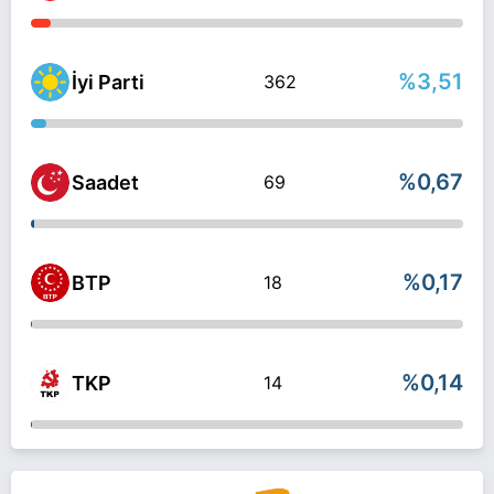
%3,51
İyi Parti
362
%0,67
Saadet
69
%0,17
BTP
18
%0,14
TKP
14