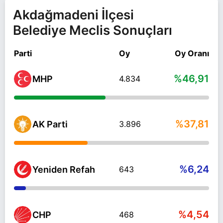
Akdağmadeni İlçesi
Belediye Meclis Sonuçları
Parti
Oy
Oy Oranı
%46,91
MHP
4.834
%37,81
AK Parti
3.896
%6,24
Yeniden Refah
643
%4,54
CHP
468