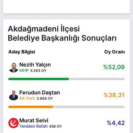
Akdağmadeni İlçesi
Belediye Başkanlığı Sonuçları
Aday Bilgisi
Oy Oranı
Nezih Yalçın
%52,09
MHP
5.393 OY
Ferudun Daştan
%38,31
AK Parti
3.966 OY
Murat Selvi
%4,42
Yeniden Refah
458 OY