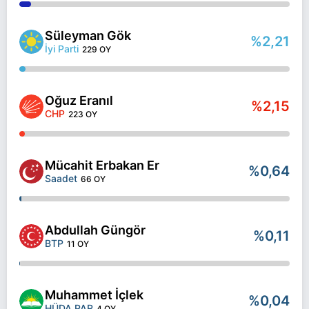
Süleyman Gök
%2,21
İyi Parti
229 OY
Oğuz Eranıl
%2,15
CHP
223 OY
Mücahit Erbakan Er
%0,64
Saadet
66 OY
Abdullah Güngör
%0,11
BTP
11 OY
Muhammet İçlek
%0,04
HÜDA PAR
4 OY