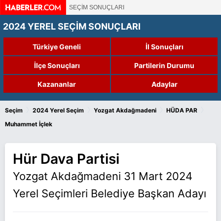
SEÇİM SONUÇLARI
2024 YEREL SEÇİM SONUÇLARI
Türkiye Geneli
İl Sonuçları
İlçe Sonuçları
Partilerin Durumu
Kazananlar
Adaylar
›
›
›
›
Seçim
2024 Yerel Seçim
Yozgat Akdağmadeni
HÜDA PAR
Muhammet İçlek
Hür Dava Partisi
Yozgat Akdağmadeni 31 Mart 2024
Yerel Seçimleri Belediye Başkan Adayı