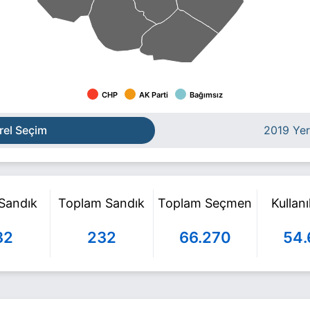
CHP
AK Parti
Bağımsız
rel Seçim
2019 Yer
 Sandık
Toplam Sandık
Toplam Seçmen
Kullan
32
232
66.270
54.