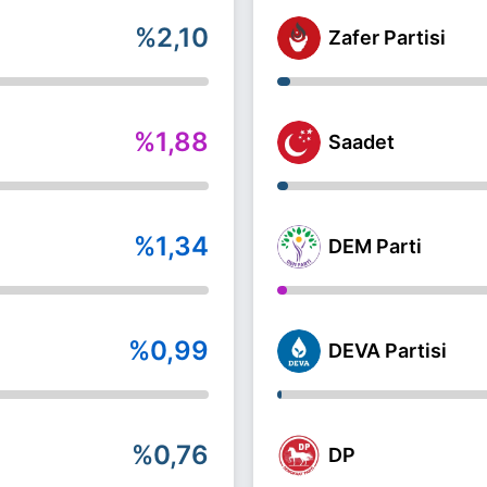
%2,10
Zafer Partisi
%1,88
Saadet
%1,34
DEM Parti
%0,99
DEVA Partisi
%0,76
DP