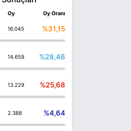
Oy
Oy Oranı
%31,15
16.045
%28,46
14.659
%25,68
13.229
%4,64
2.388