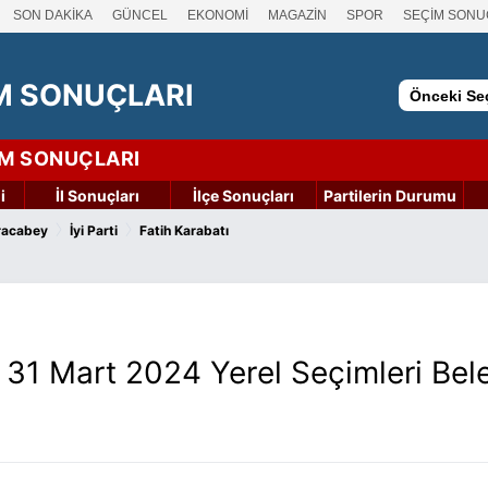
SON DAKİKA
GÜNCEL
EKONOMİ
MAGAZİN
SPOR
SEÇİM SONU
M SONUÇLARI
Önceki Seç
İM SONUÇLARI
i
İl Sonuçları
İlçe Sonuçları
Partilerin Durumu
›
›
racabey
İyi Parti
Fatih Karabatı
31 Mart 2024 Yerel Seçimleri Bel