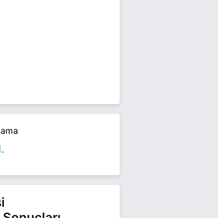
rel seçimlerinde yarışıyor. Fatih
alama
1.
i
 Sonuçları