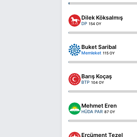
Dilek Köksalmış
DP
154 OY
Buket Saribal
Memleket
115 OY
Barış Koçaş
BTP
104 OY
Mehmet Eren
HÜDA PAR
87 OY
Ercüment Tezel