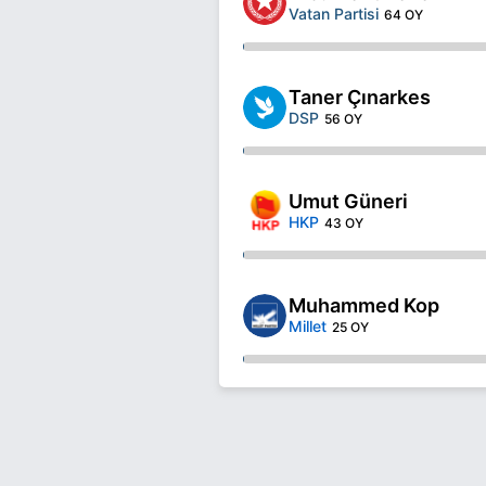
Vatan Partisi
64 OY
Taner Çınarkes
DSP
56 OY
Umut Güneri
HKP
43 OY
Muhammed Kop
Millet
25 OY