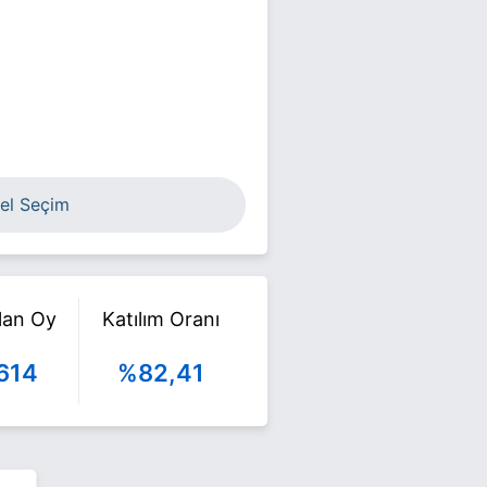
el Seçim
ılan Oy
Katılım Oranı
614
%82,41