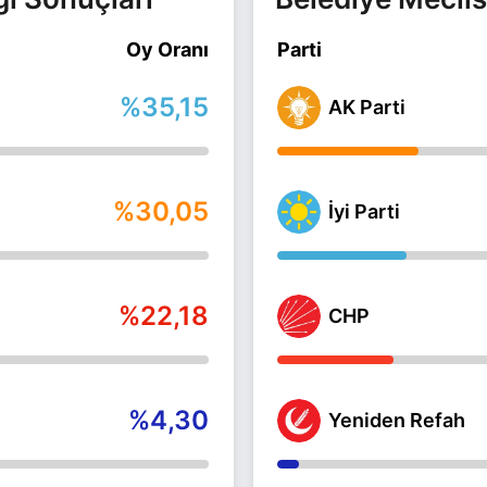
Oy Oranı
Parti
%35,15
AK Parti
%30,05
İyi Parti
%22,18
CHP
%4,30
Yeniden Refah