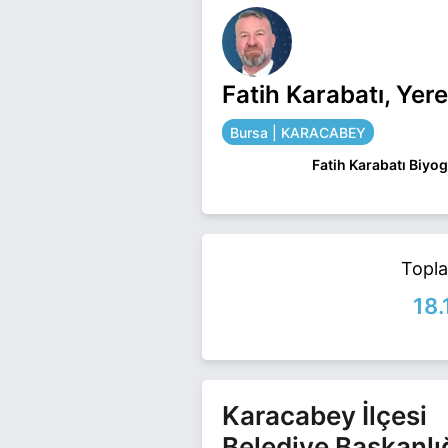
Fatih Karabatı, Yer
Bursa | KARACABEY
Fatih Karabatı Biyog
Fatih Karabatı Bursa
Karabatı ile ilgili dah
Topl
18.
Karacabey İlçesi
Belediye Başkanlı