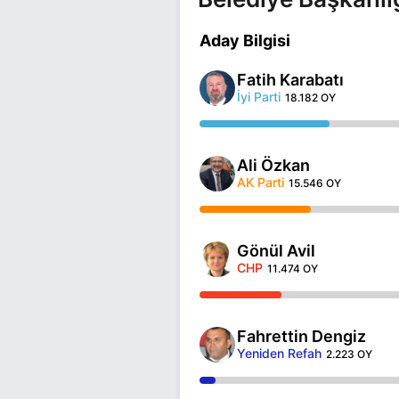
Aday Bilgisi
Fatih Karabatı
İyi Parti
18.182 OY
Ali Özkan
AK Parti
15.546 OY
Gönül Avil
CHP
11.474 OY
Fahrettin Dengiz
Yeniden Refah
2.223 OY