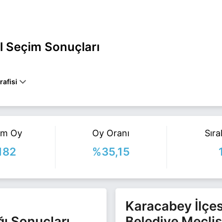
el Seçim Sonuçları
rafisi
 KARACABEY belediye başkan adayı olarak İyi Parti ile 31 Mart 2024 ye
a fazla bilgi için
Fatih Karabatı Haberleri
sayfamızı ziyaret edin.
am Oy
Oy Oranı
Sır
182
%35,15
Karacabey İlçes
ğı Sonuçları
Belediye Meclis