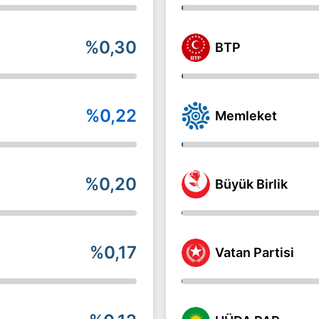
%0,30
BTP
%0,22
Memleket
%0,20
Büyük Birlik
%0,17
Vatan Partisi