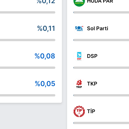
%0,12
HÜDA PAR
%0,11
Sol Parti
%0,08
DSP
%0,05
TKP
TİP