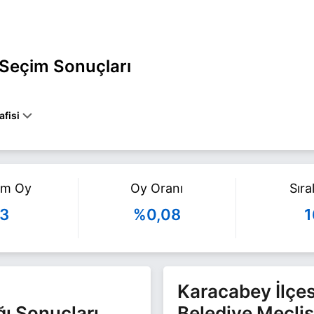
 Seçim Sonuçları
fisi
ARACABEY belediye başkan adayı olarak HKP ile 31 Mart 2024 yerel s
fazla bilgi için
Umut Güneri Haberleri
sayfamızı ziyaret edin.
am Oy
Oy Oranı
Sır
3
%0,08
1
Karacabey İlçes
ğı Sonuçları
Belediye Meclis