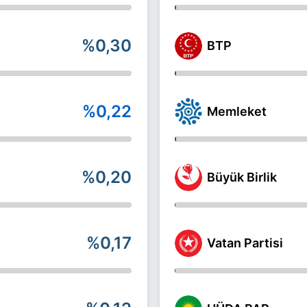
%0,30
BTP
%0,22
Memleket
%0,20
Büyük Birlik
%0,17
Vatan Partisi