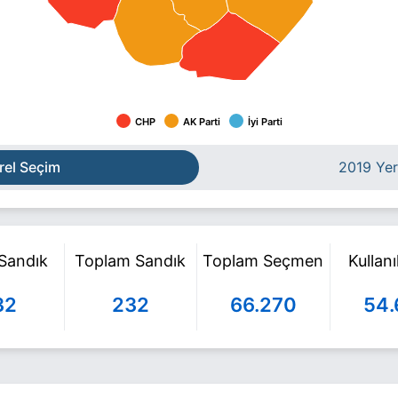
CHP
AK Parti
İyi Parti
rel Seçim
2019 Yer
 Sandık
Toplam Sandık
Toplam Seçmen
Kullan
32
232
66.270
54.