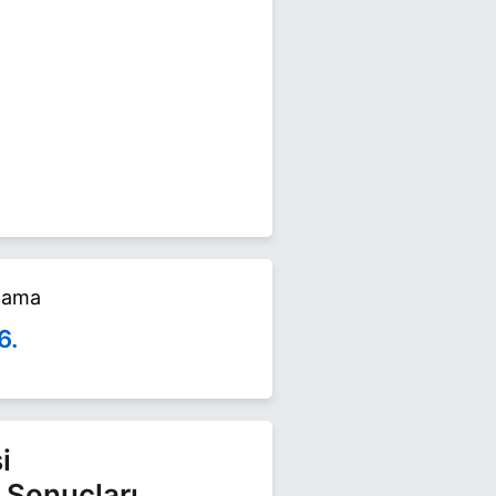
eçimlerinde yarışıyor. Umut
alama
6.
i
 Sonuçları