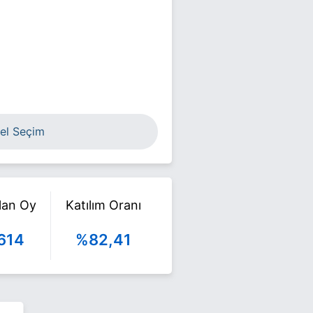
el Seçim
ılan Oy
Katılım Oranı
614
%82,41