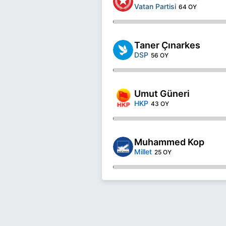
Vatan Partisi
64 OY
Taner Çınarkes
DSP
56 OY
Umut Güneri
HKP
43 OY
Muhammed Kop
Millet
25 OY