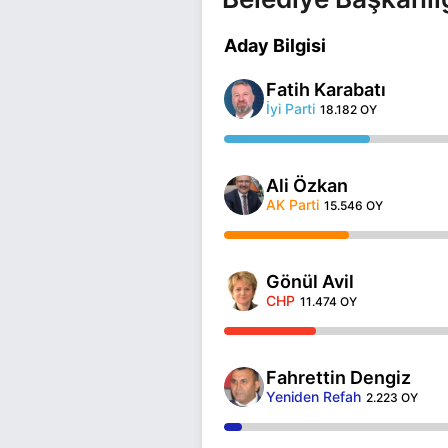
Aday Bilgisi
Fatih Karabatı
İyi Parti
18.182 OY
Ali Özkan
AK Parti
15.546 OY
Gönül Avil
CHP
11.474 OY
Fahrettin Dengiz
Yeniden Refah
2.223 OY