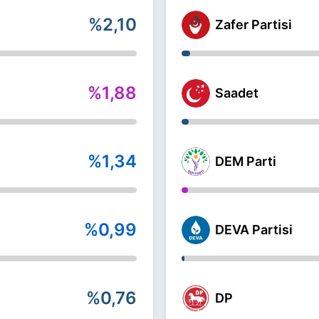
%2,10
Zafer Partisi
%1,88
Saadet
%1,34
DEM Parti
%0,99
DEVA Partisi
%0,76
DP