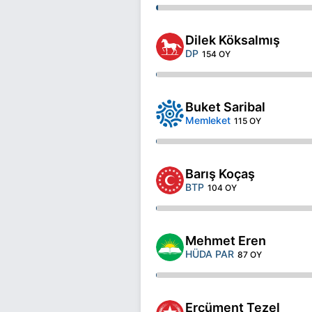
Dilek Köksalmış
DP
154 OY
Buket Saribal
Memleket
115 OY
Barış Koçaş
BTP
104 OY
Mehmet Eren
HÜDA PAR
87 OY
Ercüment Tezel