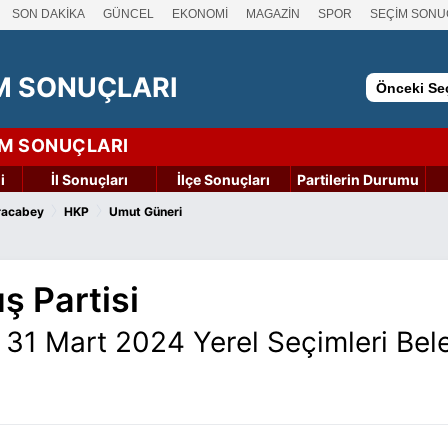
SON DAKİKA
GÜNCEL
EKONOMİ
MAGAZİN
SPOR
SEÇİM SONU
M SONUÇLARI
Önceki Seç
İM SONUÇLARI
i
İl Sonuçları
İlçe Sonuçları
Partilerin Durumu
›
›
racabey
HKP
Umut Güneri
ş Partisi
31 Mart 2024 Yerel Seçimleri Bel