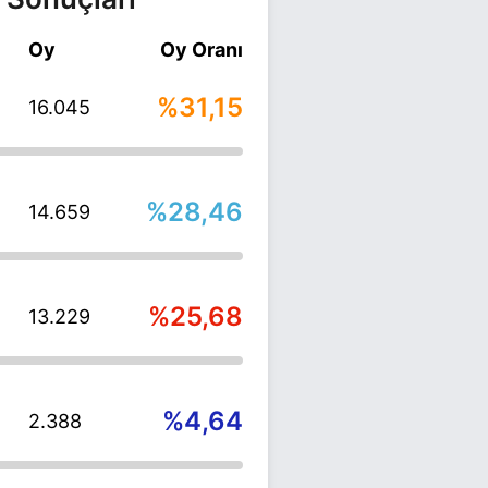
Oy
Oy Oranı
%31,15
16.045
%28,46
14.659
%25,68
13.229
%4,64
2.388