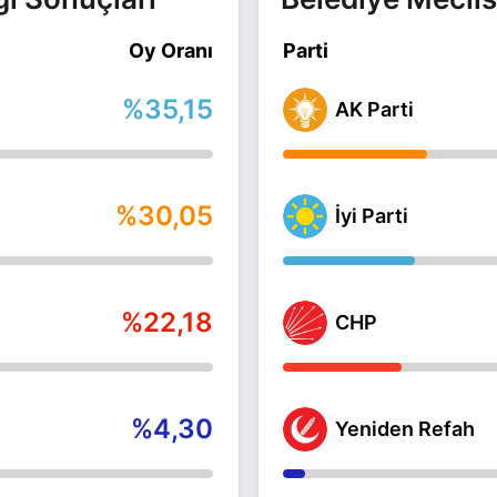
Oy Oranı
Parti
%35,15
AK Parti
%30,05
İyi Parti
%22,18
CHP
%4,30
Yeniden Refah