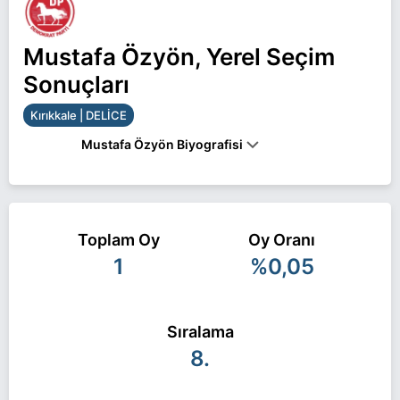
Mustafa Özyön, Yerel Seçim
Sonuçları
Kırıkkale | DELİCE
Mustafa Özyön Biyografisi
Mustafa Özyön Kırıkkale DELİCE belediye başkan
adayı olarak DP ile 31 Mart 2024 yerel
Toplam Oy
Oy Oranı
seçimlerinde yarışıyor. Mustafa Özyön ile ilgili daha
1
%0,05
fazla bilgi için
Mustafa Özyön Haberleri
sayfamızı
ziyaret edin.
Sıralama
8.