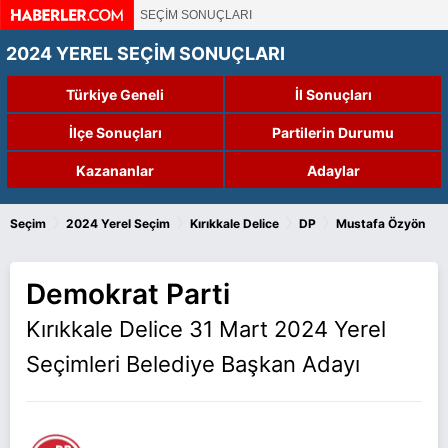
SEÇİM SONUÇLARI
2024 YEREL SEÇİM SONUÇLARI
Türkiye Geneli
İl Sonuçları
İlçe Sonuçları
Partilerin Durumu
Kazananlar
Adaylar
›
›
›
›
Seçim
2024 Yerel Seçim
Kırıkkale Delice
DP
Mustafa Özyön
Demokrat Parti
Kırıkkale Delice 31 Mart 2024 Yerel
Seçimleri Belediye Başkan Adayı