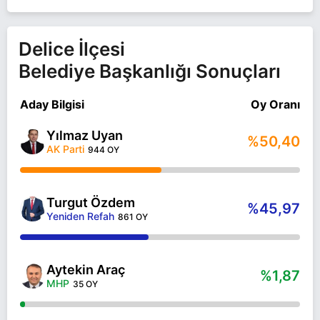
Delice İlçesi
Belediye Başkanlığı Sonuçları
Aday Bilgisi
Oy Oranı
Yılmaz Uyan
%50,40
AK Parti
944 OY
Turgut Özdem
%45,97
Yeniden Refah
861 OY
Aytekin Araç
%1,87
MHP
35 OY