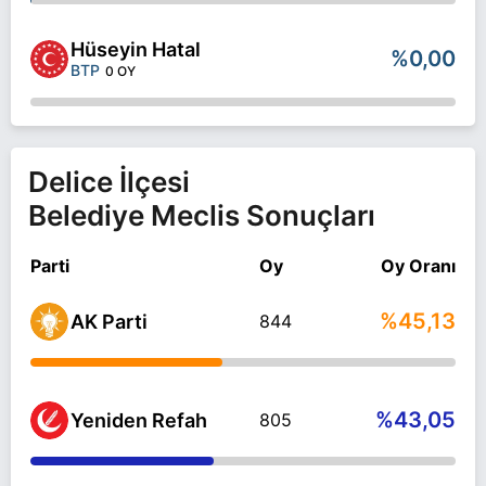
Hüseyin Hatal
%0,00
BTP
0 OY
Delice İlçesi
Belediye Meclis Sonuçları
Parti
Oy
Oy Oranı
%45,13
AK Parti
844
%43,05
Yeniden Refah
805