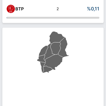
%0,11
BTP
2