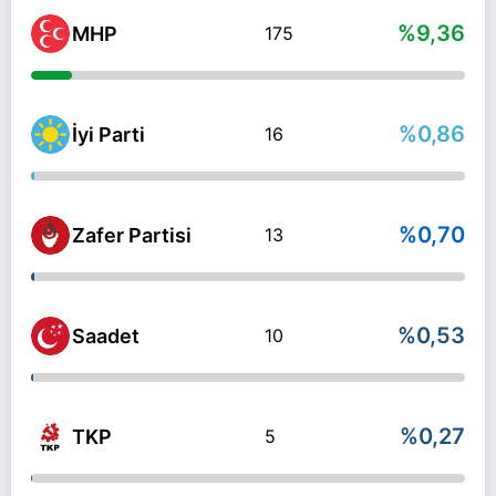
%9,36
MHP
175
%0,86
İyi Parti
16
%0,70
Zafer Partisi
13
%0,53
Saadet
10
%0,27
TKP
5