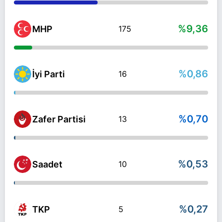
%9,36
MHP
175
%0,86
İyi Parti
16
%0,70
Zafer Partisi
13
%0,53
Saadet
10
%0,27
TKP
5