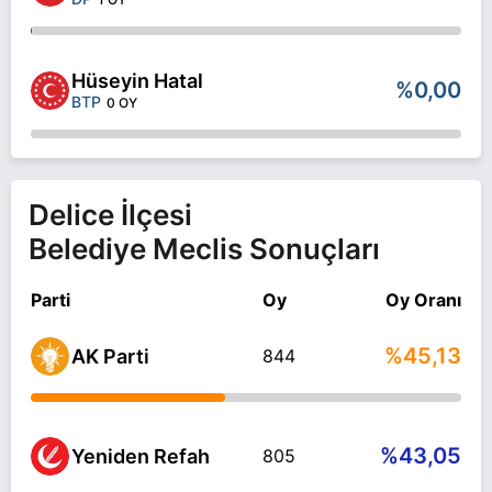
Hüseyin Hatal
%0,00
BTP
0 OY
Delice İlçesi
Belediye Meclis Sonuçları
Parti
Oy
Oy Oranı
%45,13
AK Parti
844
%43,05
Yeniden Refah
805