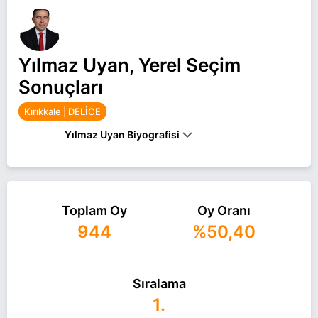
Yılmaz Uyan, Yerel Seçim
Sonuçları
Kırıkkale | DELİCE
Yılmaz Uyan Biyografisi
ANKARA’NIN ELMADAĞ ILÇESINDE 1977
YILINDAN DOĞAN YILMAZ UYAN, ILK VE ORTA
EĞITIMINI DELICE’DE, LISE EĞITIMINI ISE ÇERIKLI
BELDESINDE TAMAMLADI. KIRIKKALE
Toplam Oy
Oy Oranı
ÜNIVERSITESI İKTISADI VE İDARI BILIMLER
944
%50,40
FAKÜLTESI MEZUNU UYAN, 2004 YILINDA
KIRIKKALE’NIN DELICE ILÇESINDE SAĞLIK
PERSONELI OLARAK GÖREVE BAŞLADI. 2014
YILINDA ÇANKAYA ÜNIVERSITESI HUKUK
Sıralama
FAKÜLTESINDEN MEZUN OLAN UYAN, 2019
YILINDAN ITIBAREN SAĞLIK BAKANLIĞINDA
1.
KURUM AVUKATI OLARAK GÖREV YAPTI.AK