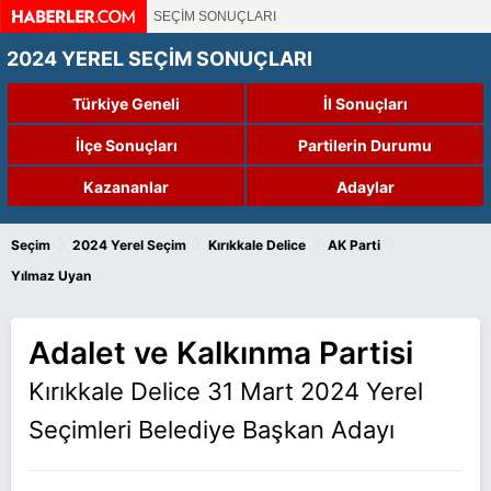
SEÇİM SONUÇLARI
2024 YEREL SEÇİM SONUÇLARI
Türkiye Geneli
İl Sonuçları
İlçe Sonuçları
Partilerin Durumu
Kazananlar
Adaylar
›
›
›
›
Seçim
2024 Yerel Seçim
Kırıkkale Delice
AK Parti
Yılmaz Uyan
Adalet ve Kalkınma Partisi
Kırıkkale Delice 31 Mart 2024 Yerel
Seçimleri Belediye Başkan Adayı