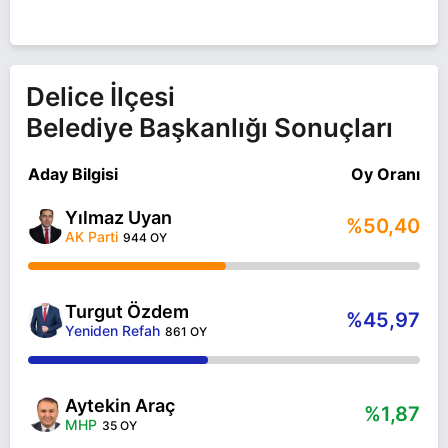
PARTI'NIN ADAYI UYAN, EVLI VE 2 ÇOCUK
BABASIDIR
Yılmaz Uyan Kırıkkale DELİCE belediye başkan
adayı olarak AK Parti ile 31 Mart 2024 yerel
Delice İlçesi
seçimlerinde yarışıyor. Yılmaz Uyan ile ilgili daha
Belediye Başkanlığı Sonuçları
fazla bilgi için
Yılmaz Uyan Haberleri
sayfamızı
ziyaret edin.
Aday Bilgisi
Oy Oranı
Yılmaz Uyan
%50,40
AK Parti
944 OY
Turgut Özdem
%45,97
Yeniden Refah
861 OY
Aytekin Araç
%1,87
MHP
35 OY