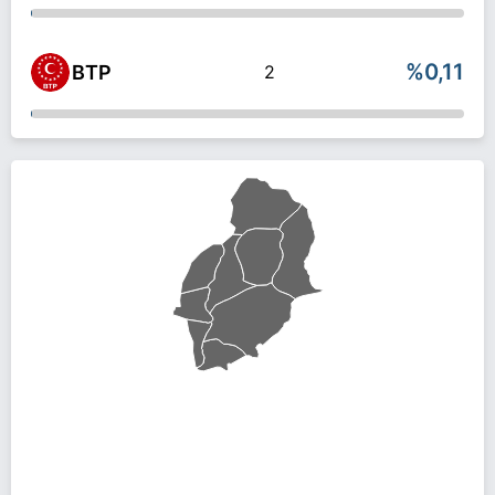
%0,11
BTP
2