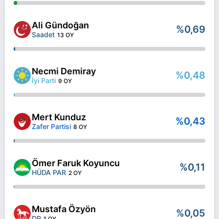
Ali Gündoğan
%0,69
Saadet
13 OY
Necmi Demiray
%0,48
İyi Parti
9 OY
Mert Kunduz
%0,43
Zafer Partisi
8 OY
Ömer Faruk Koyuncu
%0,11
HÜDA PAR
2 OY
Mustafa Özyön
%0,05
DP
1 OY