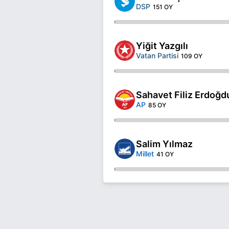
DSP
151 OY
Yiğit Yazgılı
Vatan Partisi
109 OY
Sahavet Filiz Erdoğd
AP
85 OY
Salim Yılmaz
Millet
41 OY