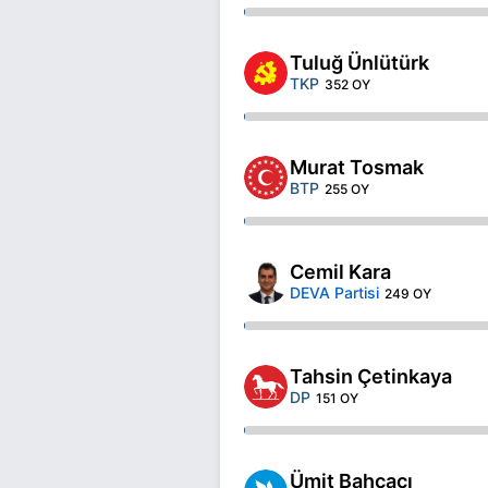
Tuluğ Ünlütürk
TKP
352 OY
Murat Tosmak
BTP
255 OY
Cemil Kara
DEVA Partisi
249 OY
Tahsin Çetinkaya
DP
151 OY
Ümit Bahçacı