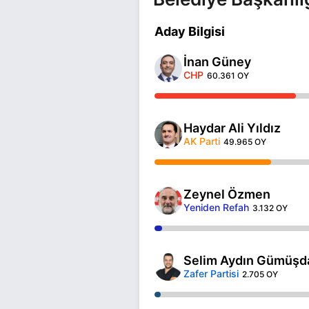
Aday Bilgisi
İnan Güney
CHP
60.361 OY
Haydar Ali Yıldız
AK Parti
49.965 OY
Zeynel Özmen
Yeniden Refah
3.132 OY
Selim Aydın Gümüşd
Zafer Partisi
2.705 OY