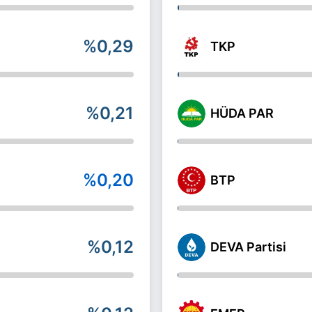
%0,29
TKP
%0,21
HÜDA PAR
%0,20
BTP
%0,12
DEVA Partisi