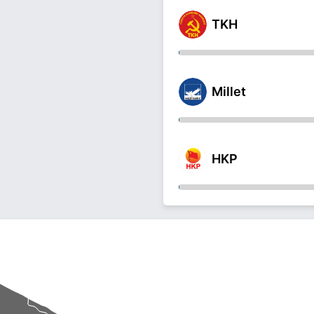
TKH
Millet
HKP