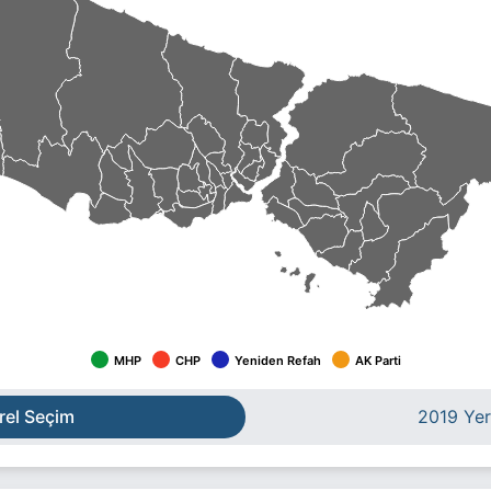
MHP
CHP
Yeniden Refah
AK Parti
rel Seçim
2019 Yer