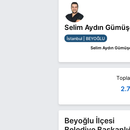
Selim Aydın Gümüşd
İstanbul | BEYOĞLU
Selim Aydın Gümüşd
Selim Aydın Gümüşdal
yarışıyor. Selim Aydın
Topl
2.
Beyoğlu İlçesi
Belediye Başkanlı