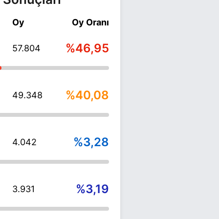
Oy
Oy Oranı
%46,95
57.804
%40,08
49.348
%3,28
4.042
%3,19
3.931