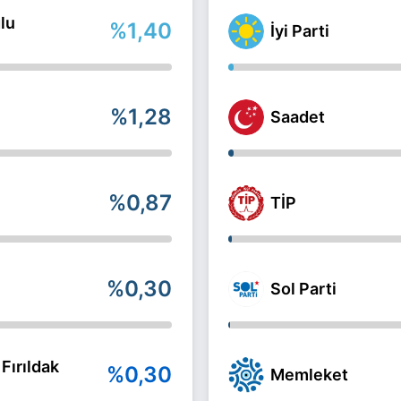
lu
%1,40
İyi Parti
%1,28
Saadet
%0,87
TİP
%0,30
Sol Parti
Fırıldak
%0,30
Memleket