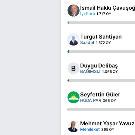
İsmail Hakkı Çavuşoğ
İyi Parti
1.717 OY
Turgut Sahtiyan
Saadet
1.572 OY
Duygu Delibaş
BAĞIMSIZ
1.065 OY
Seyfettin Güler
HÜDA PAR
366 OY
Mehmet Yaşar Yavuz 
Memleket
365 OY