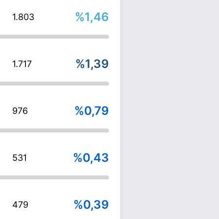
%1,46
1.803
%1,39
1.717
%0,79
976
%0,43
531
%0,39
479