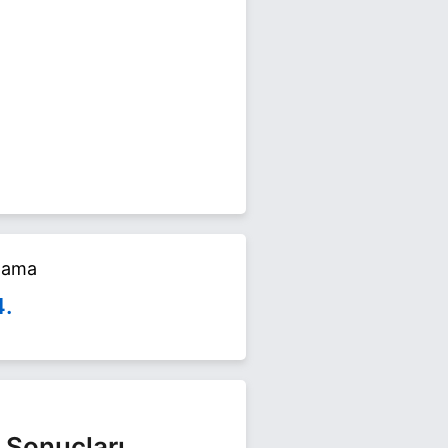
1 Mart 2024 yerel seçimlerinde
eri
sayfamızı ziyaret edin.
alama
4.
 Sonuçları