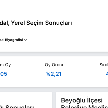
al, Yerel Seçim Sonuçları
al Biyografisi
 İstanbul BEYOĞLU belediye başkan adayı olarak Zafer Partisi ile 3
 Gümüşdal ile ilgili daha fazla bilgi için
Selim Aydın Gümüşdal Haberl
am Oy
Oy Oranı
Sır
705
%2,21
Beyoğlu İlçesi
ğı Sonuçları
Belediye Meclis