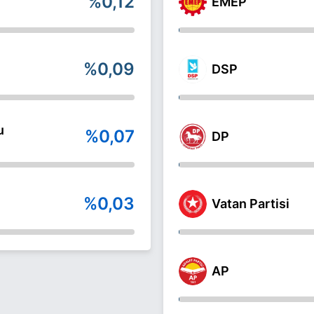
%0,12
EMEP
%0,09
DSP
u
%0,07
DP
%0,03
Vatan Partisi
AP