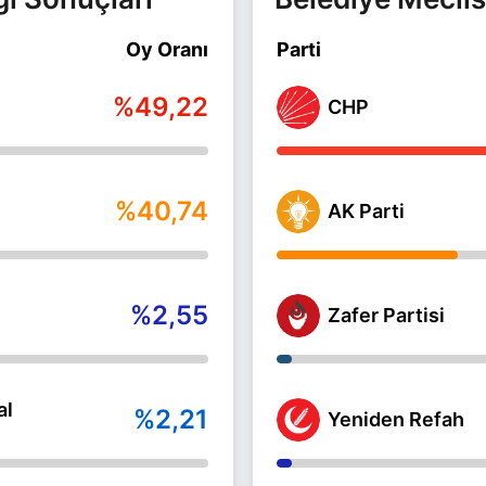
Oy Oranı
Parti
%49,22
CHP
%40,74
AK Parti
%2,55
Zafer Partisi
al
%2,21
Yeniden Refah