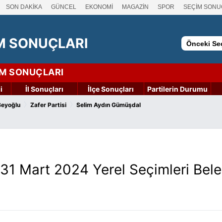
SON DAKİKA
GÜNCEL
EKONOMİ
MAGAZİN
SPOR
SEÇİM SONU
M SONUÇLARI
Önceki Seç
İM SONUÇLARI
i
İl Sonuçları
İlçe Sonuçları
Partilerin Durumu
›
›
Beyoğlu
Zafer Partisi
Selim Aydın Gümüşdal
 31 Mart 2024 Yerel Seçimleri Bel