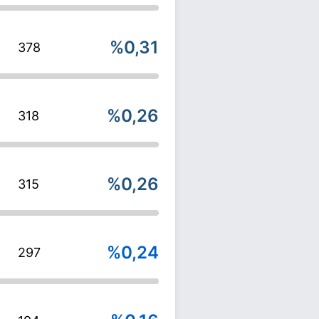
%0,31
378
%0,26
318
%0,26
315
%0,24
297