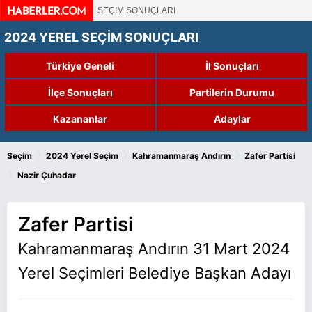
SEÇİM SONUÇLARI
2024 YEREL SEÇİM SONUÇLARI
Türkiye Geneli
İl Sonuçları
İlçe Sonuçları
Partilerin Durumu
Kazananlar
Adaylar
›
›
›
Seçim
2024 Yerel Seçim
Kahramanmaraş Andırın
Zafer Partisi
›
Nazir Çuhadar
Zafer Partisi
Kahramanmaraş Andırın 31 Mart 2024
Yerel Seçimleri Belediye Başkan Adayı