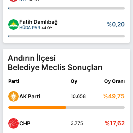
Fatih Damlıbağ
%0,20
HÜDA PAR
44 OY
Andırın İlçesi
Belediye Meclis Sonuçları
Parti
Oy
Oy Oranı
%49,75
AK Parti
10.658
%17,62
CHP
3.775