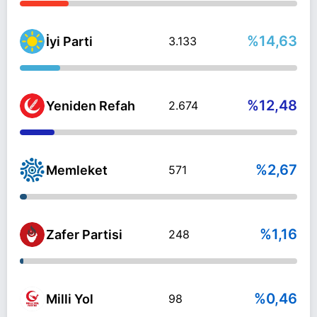
%14,63
İyi Parti
3.133
%12,48
Yeniden Refah
2.674
%2,67
Memleket
571
%1,16
Zafer Partisi
248
%0,46
Milli Yol
98