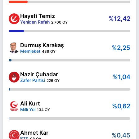
Hayati Temiz
%12,42
Yeniden Refah
2.700 OY
Durmuş Karakaş
%2,25
Memleket
489 OY
Nazir Çuhadar
%1,04
Zafer Partisi
226 OY
Ali Kurt
%0,62
Milli Yol
134 OY
Ahmet Kar
%0,45
BTP
98 OY