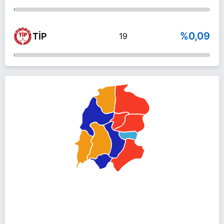
%0,09
TİP
19