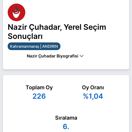
Nazir Çuhadar, Yerel Seçim
Sonuçları
Kahramanmaraş | ANDIRIN
Nazir Çuhadar Biyografisi
Nazir Çuhadar Kahramanmaraş ANDIRIN belediye
başkan adayı olarak Zafer Partisi ile 31 Mart 2024
Toplam Oy
Oy Oranı
yerel seçimlerinde yarışıyor. Nazir Çuhadar ile ilgili
226
%1,04
daha fazla bilgi için
Nazir Çuhadar Haberleri
sayfamızı ziyaret edin.
Sıralama
6.