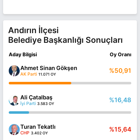
Andırın İlçesi
Belediye Başkanlığı Sonuçları
Aday Bilgisi
Oy Oranı
Ahmet Sinan Gökşen
%50,91
AK Parti
11.071 OY
Ali Çatalbaş
%16,48
İyi Parti
3.583 OY
Turan Tekatlı
%15,64
CHP
3.402 OY