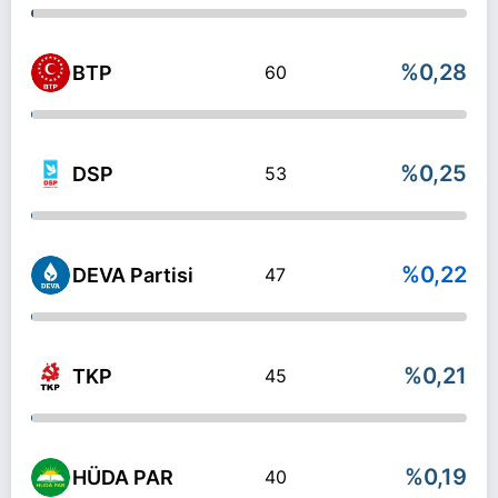
%0,28
BTP
60
%0,25
DSP
53
%0,22
DEVA Partisi
47
%0,21
TKP
45
%0,19
HÜDA PAR
40