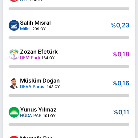
Salih Mısral
%0,23
Millet
209 OY
Zozan Efetürk
%0,18
DEM Parti
164 OY
Müslüm Doğan
%0,16
DEVA Partisi
143 OY
Yunus Yılmaz
%0,11
HÜDA PAR
101 OY