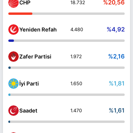
%20,56
CHP
18.732
%4,92
Yeniden Refah
4.480
%2,16
Zafer Partisi
1.972
%1,81
İyi Parti
1.650
%1,61
Saadet
1.470