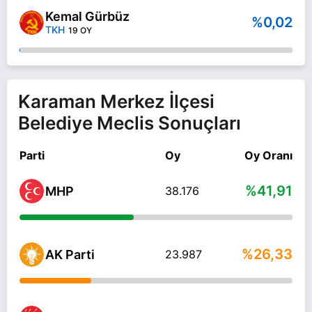
Kemal Gürbüz
%0,02
TKH
19 OY
Karaman Merkez İlçesi
Belediye Meclis Sonuçları
Parti
Oy
Oy Oranı
%41,91
MHP
38.176
%26,33
AK Parti
23.987