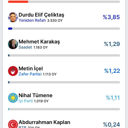
Durdu Elif Çeliktaş
%3,85
Yeniden Refah
3.530 OY
Mehmet Karakaş
%1,29
Saadet
1.183 OY
Metin İçel
%1,22
Zafer Partisi
1.113 OY
Nihal Tümene
%1,11
İyi Parti
1.019 OY
Abdurrahman Kaplan
%0,24
BTP
224 OY