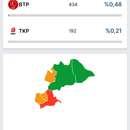
%0,48
BTP
434
%0,21
TKP
192