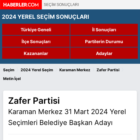
SEÇİM SONUÇLARI
2024 YEREL SEÇİM SONUÇLARI
Türkiye Geneli
İl Sonuçları
İlçe Sonuçları
Partilerin Durumu
Kazananlar
Adaylar
›
›
›
›
Seçim
2024 Yerel Seçim
Karaman Merkez
Zafer Partisi
Metin İçel
Zafer Partisi
Karaman Merkez 31 Mart 2024 Yerel
Seçimleri Belediye Başkan Adayı