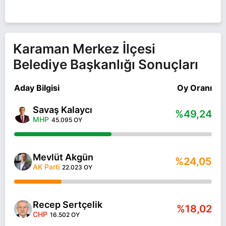
Karaman Merkez İlçesi
Belediye Başkanlığı Sonuçları
Aday Bilgisi
Oy Oranı
Savaş Kalaycı
%49,24
MHP
45.095 OY
Mevlüt Akgün
%24,05
AK Parti
22.023 OY
Recep Sertçelik
%18,02
CHP
16.502 OY