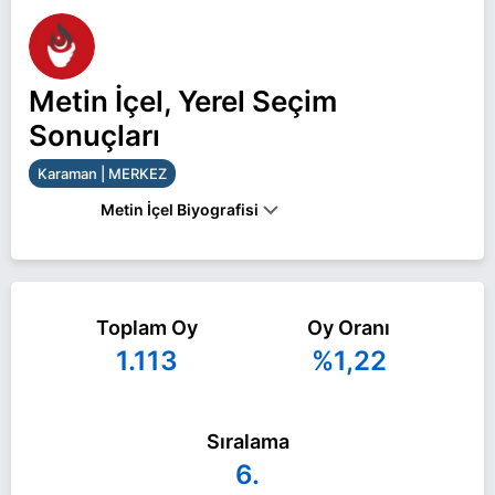
Metin İçel, Yerel Seçim
Sonuçları
Karaman | MERKEZ
Metin İçel Biyografisi
Metin İçel Karaman MERKEZ belediye başkan
adayı olarak Zafer Partisi ile 31 Mart 2024 yerel
Toplam Oy
Oy Oranı
seçimlerinde yarışıyor. Metin İçel ile ilgili daha fazla
1.113
%1,22
bilgi için
Metin İçel Haberleri
sayfamızı ziyaret
edin.
Sıralama
6.