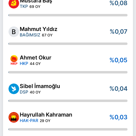
Mustafa Baş
%0,08
TKP
69 OY
Mahmut Yıldız
%0,07
BAĞIMSIZ
67 OY
Ahmet Okur
%0,05
HKP
44 OY
Sibel İmamoğlu
%0,04
DSP
40 OY
Hayrullah Kahraman
%0,03
HAK-PAR
29 OY