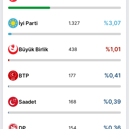
%3,07
İyi Parti
1.327
%1,01
Büyük Birlik
438
%0,41
BTP
177
%0,39
Saadet
168
%0,36
DP
154