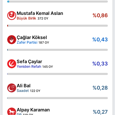
Mustafa Kemal Aslan
%0,86
Büyük Birlik
372 OY
Çağlar Köksel
%0,43
Zafer Partisi
187 OY
Sefa Çaylar
%0,33
Yeniden Refah
145 OY
Ali Bal
%0,28
Saadet
122 OY
Alpay Karaman
%0,27
DP
119 OY