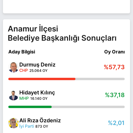
Anamur İlçesi
Belediye Başkanlığı Sonuçları
Aday Bilgisi
Oy Oranı
Durmuş Deniz
%57,73
CHP
25.064 OY
Hidayet Kılınç
%37,18
MHP
16.140 OY
Ali Rıza Özdeniz
%2,01
İyi Parti
873 OY