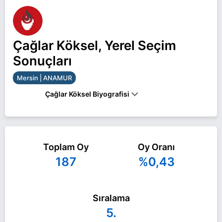
Çağlar Köksel, Yerel Seçim
Sonuçları
Mersin | ANAMUR
Çağlar Köksel Biyografisi
Çağlar Köksel Mersin ANAMUR belediye başkan
adayı olarak Zafer Partisi ile 31 Mart 2024 yerel
Toplam Oy
Oy Oranı
seçimlerinde yarışıyor. Çağlar Köksel ile ilgili daha
187
%0,43
fazla bilgi için
Çağlar Köksel Haberleri
sayfamızı
ziyaret edin.
Sıralama
5.