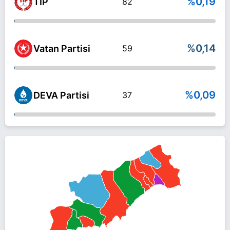
%0,19
TİP
82
%0,14
Vatan Partisi
59
%0,09
DEVA Partisi
37