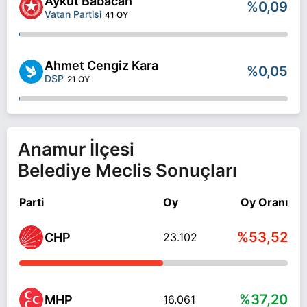
Aykut Babacan
%0,09
Vatan Partisi
41 OY
Ahmet Cengiz Kara
%0,05
DSP
21 OY
Anamur İlçesi
Belediye Meclis Sonuçları
Parti
Oy
Oy Oranı
%53,52
CHP
23.102
%37,20
MHP
16.061