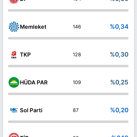
%0,34
Memleket
146
%0,30
TKP
128
%0,25
HÜDA PAR
109
%0,20
Sol Parti
87