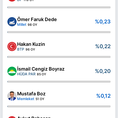
Ömer Faruk Dede
%0,23
Millet
98 OY
Hakan Kuzin
%0,22
BTP
96 OY
İsmail Cengiz Boyraz
%0,20
HÜDA PAR
85 OY
Mustafa Boz
%0,12
Memleket
51 OY