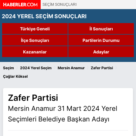
SEÇİM SONUÇLARI
2024 YEREL SEÇİM SONUÇLARI
Türkiye Geneli
İl Sonuçları
İlçe Sonuçları
Partilerin Durumu
Kazananlar
Adaylar
›
›
›
›
Seçim
2024 Yerel Seçim
Mersin Anamur
Zafer Partisi
Çağlar Köksel
Zafer Partisi
Mersin Anamur 31 Mart 2024 Yerel
Seçimleri Belediye Başkan Adayı