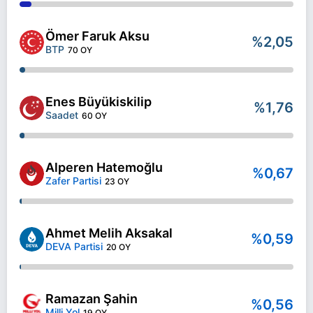
Ömer Faruk Aksu
%2,05
BTP
70 OY
Enes Büyükiskilip
%1,76
Saadet
60 OY
Alperen Hatemoğlu
%0,67
Zafer Partisi
23 OY
Ahmet Melih Aksakal
%0,59
DEVA Partisi
20 OY
Ramazan Şahin
%0,56
Milli Yol
19 OY