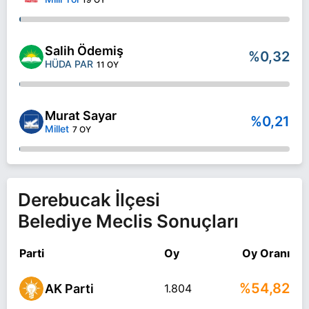
Salih Ödemiş
%0,32
HÜDA PAR
11 OY
Murat Sayar
%0,21
Millet
7 OY
Derebucak İlçesi
Belediye Meclis Sonuçları
Parti
Oy
Oy Oranı
%54,82
AK Parti
1.804