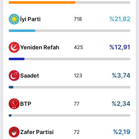
%21,82
İyi Parti
718
%12,91
Yeniden Refah
425
%3,74
Saadet
123
%2,34
BTP
77
%2,19
Zafer Partisi
72