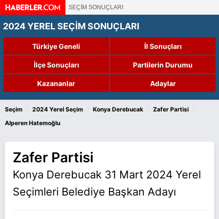
SEÇİM SONUÇLARI
2024 YEREL SEÇİM SONUÇLARI
Türkiye Geneli
İl Sonuçları
İlçe Sonuçları
Partilerin Durumu
Kazananlar
Adaylar
›
›
›
›
Seçim
2024 Yerel Seçim
Konya Derebucak
Zafer Partisi
Alperen Hatemoğlu
Zafer Partisi
Konya Derebucak 31 Mart 2024 Yerel
Seçimleri Belediye Başkan Adayı