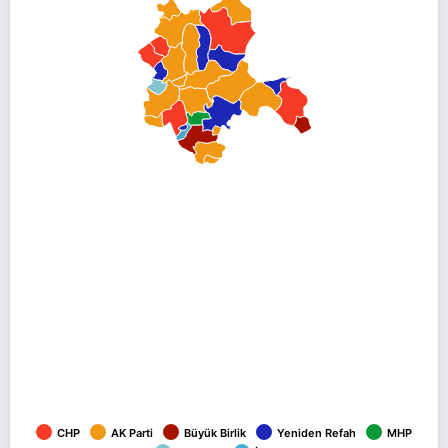
CHP
AK Parti
Büyük Birlik
Yeniden Refah
MHP