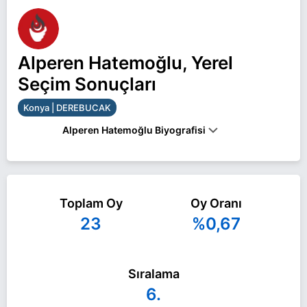
Alperen Hatemoğlu, Yerel
Seçim Sonuçları
Konya | DEREBUCAK
Alperen Hatemoğlu Biyografisi
Alperen Hatemoğlu Konya DEREBUCAK belediye
başkan adayı olarak Zafer Partisi ile 31 Mart 2024
Toplam Oy
Oy Oranı
yerel seçimlerinde yarışıyor. Alperen Hatemoğlu ile
23
%0,67
ilgili daha fazla bilgi için
Alperen Hatemoğlu
Haberleri
sayfamızı ziyaret edin.
Sıralama
6.