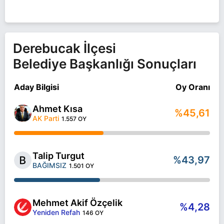
Derebucak İlçesi
Belediye Başkanlığı Sonuçları
Aday Bilgisi
Oy Oranı
Ahmet Kısa
%45,61
AK Parti
1.557 OY
Talip Turgut
%43,97
BAĞIMSIZ
1.501 OY
Mehmet Akif Özçelik
%4,28
Yeniden Refah
146 OY