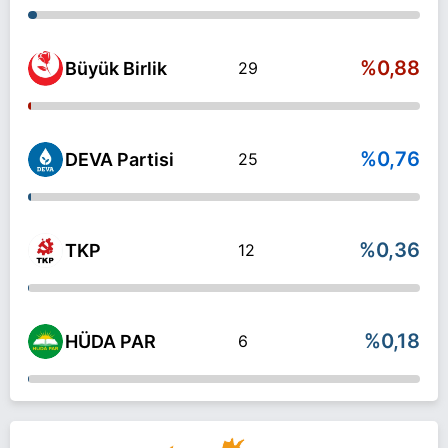
%0,88
Büyük Birlik
29
%0,76
DEVA Partisi
25
%0,36
TKP
12
%0,18
HÜDA PAR
6