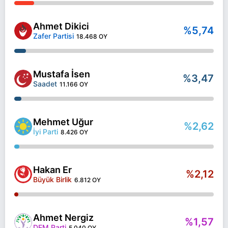
Ahmet Dikici
%5,74
Zafer Partisi
18.468 OY
Mustafa İsen
%3,47
Saadet
11.166 OY
Mehmet Uğur
%2,62
İyi Parti
8.426 OY
Hakan Er
%2,12
Büyük Birlik
6.812 OY
Ahmet Nergiz
%1,57
DEM Parti
5.040 OY