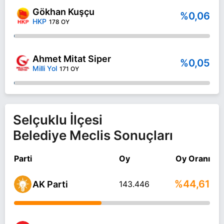
Gökhan Kuşçu
%0,06
HKP
178 OY
Ahmet Mitat Siper
%0,05
Milli Yol
171 OY
Selçuklu İlçesi
Belediye Meclis Sonuçları
Parti
Oy
Oy Oranı
%44,61
AK Parti
143.446