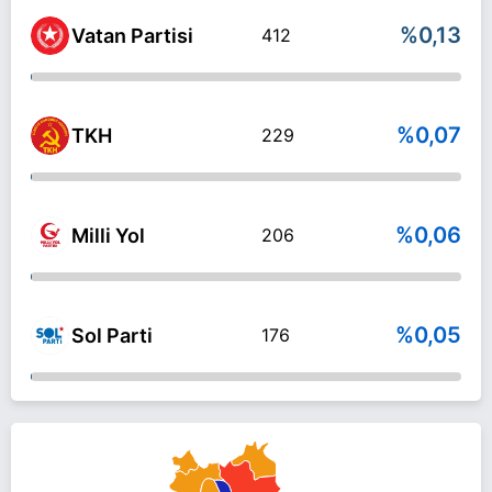
%0,13
Vatan Partisi
412
%0,07
TKH
229
%0,06
Milli Yol
206
%0,05
Sol Parti
176