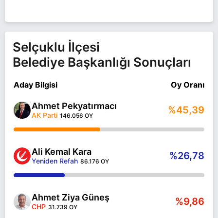
Selçuklu İlçesi
Belediye Başkanlığı Sonuçları
Aday Bilgisi
Oy Oranı
Ahmet Pekyatırmacı
%45,39
AK Parti
146.056 OY
Ali Kemal Kara
%26,78
Yeniden Refah
86.176 OY
Ahmet Ziya Güneş
%9,86
CHP
31.739 OY