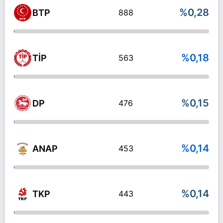
%0,28
BTP
888
%0,18
TİP
563
%0,15
DP
476
%0,14
ANAP
453
%0,14
TKP
443