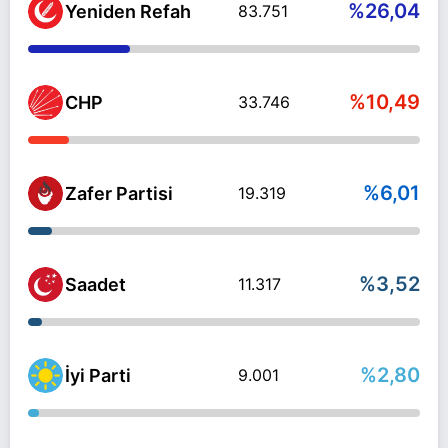
%26,04
Yeniden Refah
83.751
%10,49
CHP
33.746
%6,01
Zafer Partisi
19.319
%3,52
Saadet
11.317
%2,80
İyi Parti
9.001