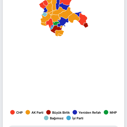
CHP
AK Parti
Büyük Birlik
Yeniden Refah
MHP
Bağımsız
İyi Parti