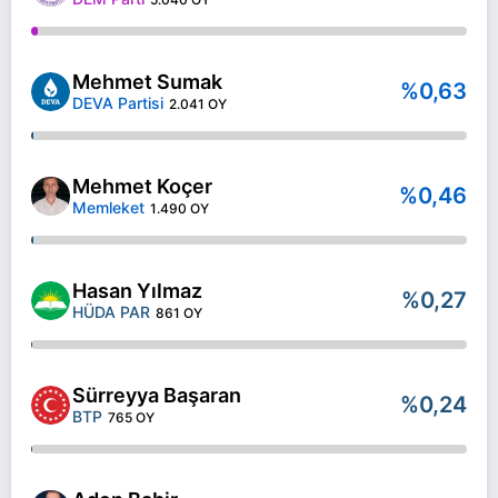
Mehmet Sumak
%0,63
DEVA Partisi
2.041 OY
Mehmet Koçer
%0,46
Memleket
1.490 OY
Hasan Yılmaz
%0,27
HÜDA PAR
861 OY
Sürreyya Başaran
%0,24
BTP
765 OY