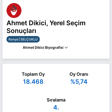
Ahmet Dikici, Yerel Seçim
Sonuçları
Konya | SELÇUKLU
Ahmet Dikici Biyografisi
Ahmet Dikici Konya SELÇUKLU belediye başkan
adayı olarak Zafer Partisi ile 31 Mart 2024 yerel
Toplam Oy
Oy Oranı
seçimlerinde yarışıyor. Ahmet Dikici ile ilgili daha
18.468
%5,74
fazla bilgi için
Ahmet Dikici Haberleri
sayfamızı
ziyaret edin.
Sıralama
4.