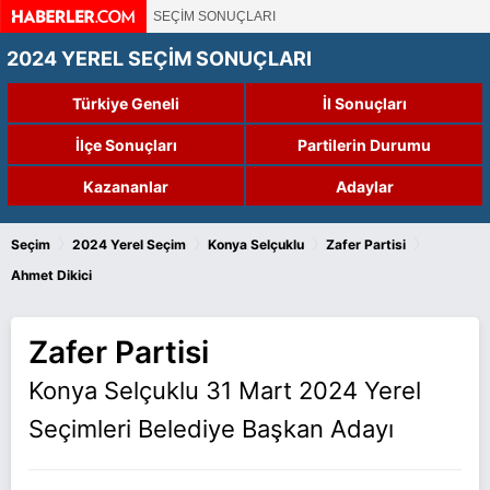
SEÇİM SONUÇLARI
2024 YEREL SEÇİM SONUÇLARI
Türkiye Geneli
İl Sonuçları
İlçe Sonuçları
Partilerin Durumu
Kazananlar
Adaylar
›
›
›
›
Seçim
2024 Yerel Seçim
Konya Selçuklu
Zafer Partisi
Ahmet Dikici
Zafer Partisi
Konya Selçuklu 31 Mart 2024 Yerel
Seçimleri Belediye Başkan Adayı