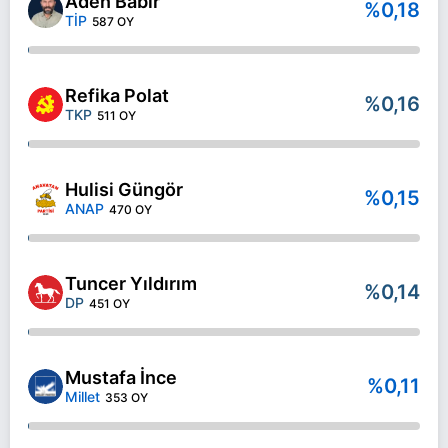
Aden Babir
%0,18
TİP
587 OY
Refika Polat
%0,16
TKP
511 OY
Hulisi Güngör
%0,15
ANAP
470 OY
Tuncer Yıldırım
%0,14
DP
451 OY
Mustafa İnce
%0,11
Millet
353 OY