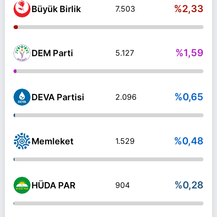
%2,33
Büyük Birlik
7.503
%1,59
DEM Parti
5.127
%0,65
DEVA Partisi
2.096
%0,48
Memleket
1.529
%0,28
HÜDA PAR
904