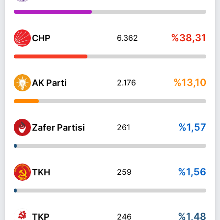
%38,31
CHP
6.362
%13,10
AK Parti
2.176
%1,57
Zafer Partisi
261
%1,56
TKH
259
%1,48
TKP
246