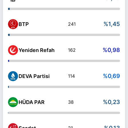
%1,45
BTP
241
%0,98
Yeniden Refah
162
%0,69
DEVA Partisi
114
%0,23
HÜDA PAR
38