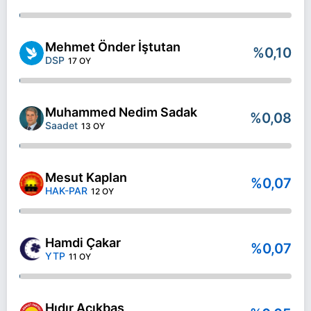
Mehmet Önder İştutan
%0,10
DSP
17 OY
Muhammed Nedim Sadak
%0,08
Saadet
13 OY
Mesut Kaplan
%0,07
HAK-PAR
12 OY
Hamdi Çakar
%0,07
YTP
11 OY
Hıdır Açıkbaş