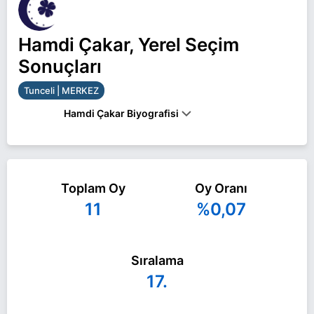
Hamdi Çakar, Yerel Seçim
Sonuçları
Tunceli | MERKEZ
Hamdi Çakar Biyografisi
Hamdi Çakar Tunceli MERKEZ belediye başkan
adayı olarak YTP ile 31 Mart 2024 yerel
Toplam Oy
Oy Oranı
seçimlerinde yarışıyor. Hamdi Çakar ile ilgili daha
11
%0,07
fazla bilgi için
Hamdi Çakar Haberleri
sayfamızı
ziyaret edin.
Sıralama
17.