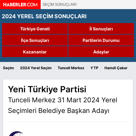
SEÇİM SONUÇLARI
2024 YEREL SEÇİM SONUÇLARI
Türkiye Geneli
İl Sonuçları
İlçe Sonuçları
Partilerin Durumu
Kazananlar
Adaylar
›
›
›
›
Seçim
2024 Yerel Seçim
Tunceli Merkez
YTP
Hamdi Çakar
Yeni Türkiye Partisi
Tunceli Merkez 31 Mart 2024 Yerel
Seçimleri Belediye Başkan Adayı