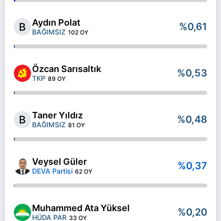
Aydın Polat
%0,61
BAĞIMSIZ
102 OY
Özcan Sarısaltık
%0,53
TKP
89 OY
Taner Yıldız
%0,48
BAĞIMSIZ
81 OY
Veysel Güler
%0,37
DEVA Partisi
62 OY
Muhammed Ata Yüksel
%0,20
HÜDA PAR
33 OY