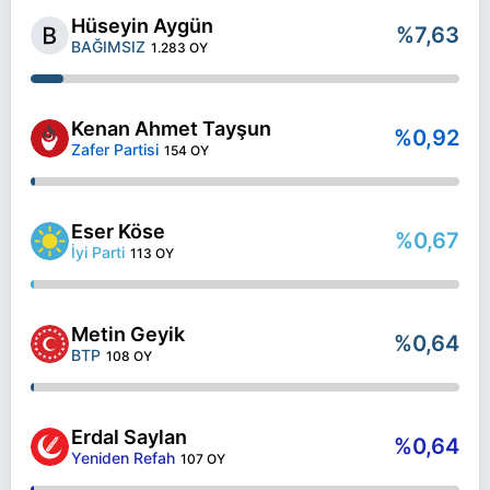
Hüseyin Aygün
%7,63
BAĞIMSIZ
1.283 OY
Kenan Ahmet Tayşun
%0,92
Zafer Partisi
154 OY
Eser Köse
%0,67
İyi Parti
113 OY
Metin Geyik
%0,64
BTP
108 OY
Erdal Saylan
%0,64
Yeniden Refah
107 OY