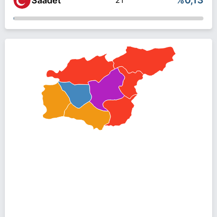
%0,13
Saadet
21