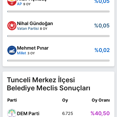
%0,05
AP
9 OY
Nihal Gündoğan
%0,05
Vatan Partisi
8 OY
Mehmet Pınar
%0,02
Millet
3 OY
Tunceli Merkez İlçesi
Belediye Meclis Sonuçları
Parti
Oy
Oy Oranı
%40,50
DEM Parti
6.725