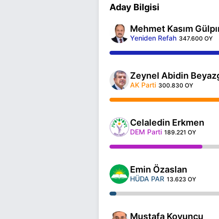
Aday Bilgisi
Mehmet Kasım Gülpı
Yeniden Refah
347.600 OY
Zeynel Abidin Beyaz
AK Parti
300.830 OY
Celaledin Erkmen
DEM Parti
189.221 OY
Emin Özaslan
HÜDA PAR
13.623 OY
Mustafa Koyuncu