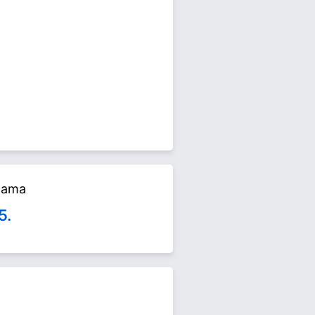
 seçimlerinde yarışıyor. Halil
alama
5.