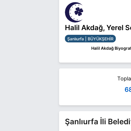
Halil Akdağ, Yerel 
Şanlıurfa | BÜYÜKŞEHİR
Halil Akdağ Biyograf
Halil Akdağ Şanlıurf
Akdağ ile ilgili daha f
Topl
6
Şanlıurfa İli Bele