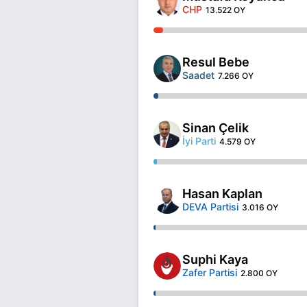
CHP
13.522 OY
Resul Bebe
Saadet
7.266 OY
Sinan Çelik
İyi Parti
4.579 OY
Hasan Kaplan
DEVA Partisi
3.016 OY
Suphi Kaya
Zafer Partisi
2.800 OY