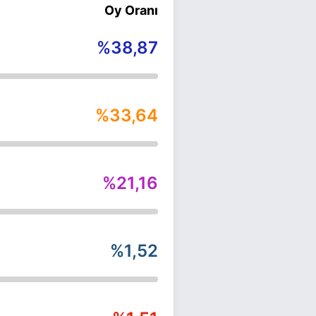
Oy Oranı
%38,87
%33,64
%21,16
%1,52