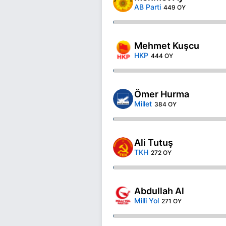
AB Parti
449 OY
Mehmet Kuşcu
HKP
444 OY
Ömer Hurma
Millet
384 OY
Ali Tutuş
TKH
272 OY
Abdullah Al
Milli Yol
271 OY