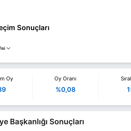
Seçim Sonuçları
isi
a BÜYÜKŞEHİR belediye başkan adayı olarak YTP ile 31 Mart 2024 yerel
azla bilgi için
Halil Akdağ Haberleri
sayfamızı ziyaret edin.
am Oy
Oy Oranı
Sır
89
%0,08
1
diye Başkanlığı Sonuçları