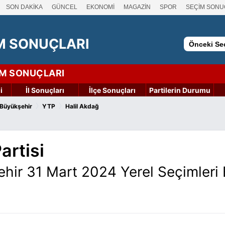
SON DAKİKA
GÜNCEL
EKONOMİ
MAGAZİN
SPOR
SEÇİM SONU
M SONUÇLARI
Önceki Seç
İM SONUÇLARI
i
İl Sonuçları
İlçe Sonuçları
Partilerin Durumu
›
›
 Büyükşehir
YTP
Halil Akdağ
artisi
ehir 31 Mart 2024 Yerel Seçimleri