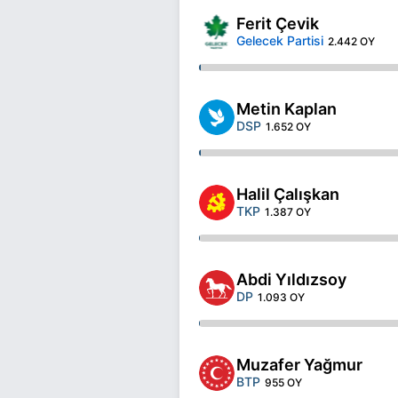
Ferit Çevik
Gelecek Partisi
2.442 OY
Metin Kaplan
DSP
1.652 OY
Halil Çalışkan
TKP
1.387 OY
Abdi Yıldızsoy
DP
1.093 OY
Muzafer Yağmur
BTP
955 OY