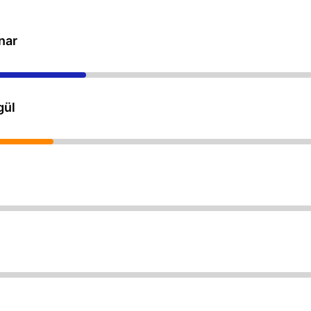
nar
gül