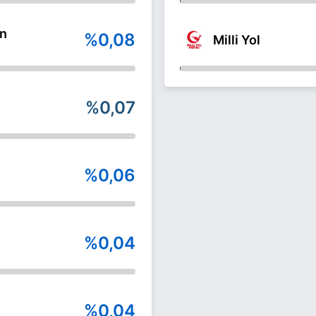
un
%0,08
Milli Yol
%0,07
%0,06
%0,04
%0,04