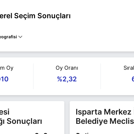
erel Seçim Sonuçları
ografisi
rta MERKEZ belediye başkan adayı olarak Yeniden Refah ile 31 Mart 
gili daha fazla bilgi için
Mustafa Aydemir Haberleri
sayfamızı ziyaret
am Oy
Oy Oranı
Sır
010
%2,32
esi
Isparta Merkez 
ğı Sonuçları
Belediye Meclis