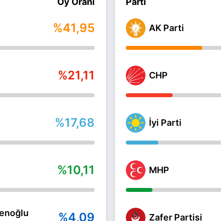
Oy Oranı
Parti
%41,95
AK Parti
%21,11
CHP
%17,68
İyi Parti
%10,11
MHP
enoğlu
%4,09
Zafer Partisi