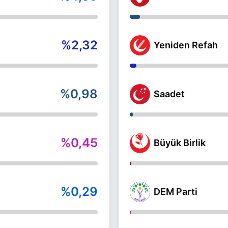
%2,32
Yeniden Refah
%0,98
Saadet
%0,45
Büyük Birlik
%0,29
DEM Parti