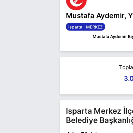
Mustafa Aydemir, Y
Isparta | MERKEZ
Mustafa Aydemir Biy
Mustafa Aydemir Ispa
Mustafa Aydemir ile il
Topl
3.
Isparta Merkez İlç
Belediye Başkanlı