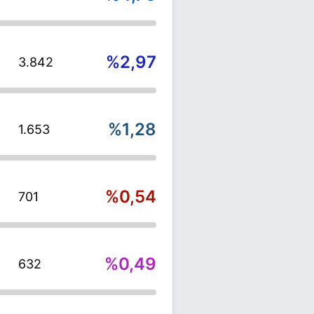
%2,97
3.842
%1,28
1.653
%0,54
701
%0,49
632