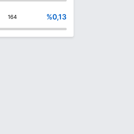
%0,13
164