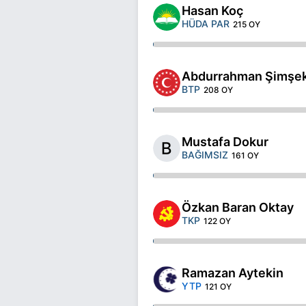
Hasan Koç
HÜDA PAR
215 OY
Abdurrahman Şimşe
BTP
208 OY
Mustafa Dokur
BAĞIMSIZ
161 OY
Özkan Baran Oktay
TKP
122 OY
Ramazan Aytekin
YTP
121 OY