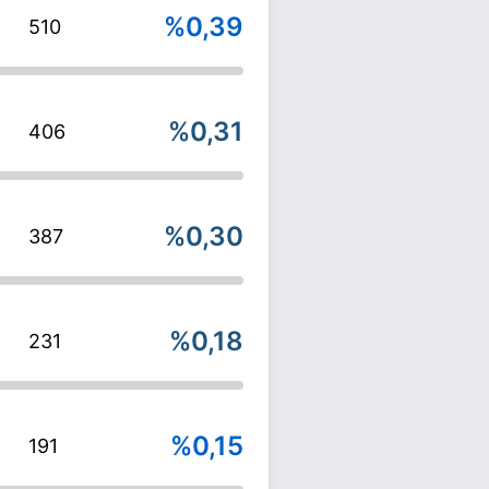
%0,39
510
%0,31
406
%0,30
387
%0,18
231
%0,15
191