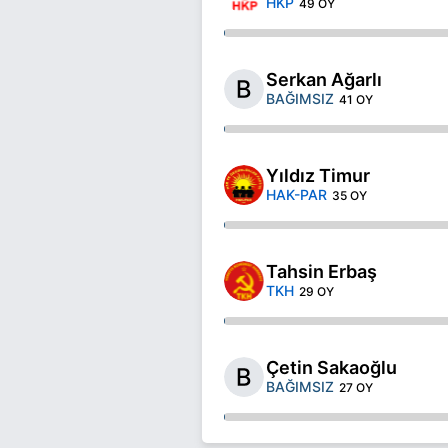
HKP
49 OY
Serkan Ağarlı
BAĞIMSIZ
41 OY
Yıldız Timur
HAK-PAR
35 OY
Tahsin Erbaş
TKH
29 OY
Çetin Sakaoğlu
BAĞIMSIZ
27 OY