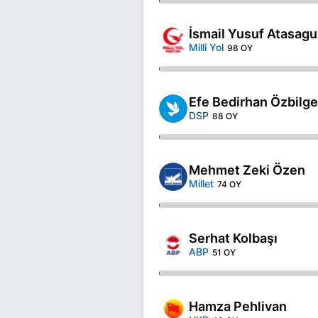
İsmail Yusuf Atasag
Milli Yol
98 OY
Efe Bedirhan Özbilge
DSP
88 OY
Mehmet Zeki Özen
Millet
74 OY
Serhat Kolbaşı
ABP
51 OY
Hamza Pehlivan