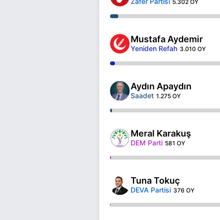
Zafer Partisi
5.302 OY
Mustafa Aydemir
Yeniden Refah
3.010 OY
Aydın Apaydın
Saadet
1.275 OY
Meral Karakuş
DEM Parti
581 OY
Tuna Tokuç
DEVA Partisi
376 OY