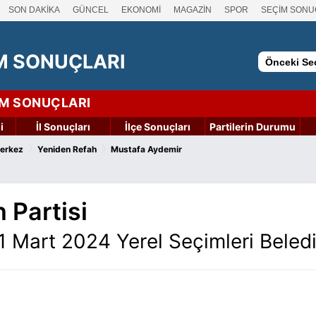
SON DAKİKA
GÜNCEL
EKONOMİ
MAGAZİN
SPOR
SEÇİM SONU
M SONUÇLARI
Önceki Seç
İM SONUÇLARI
i
İl Sonuçları
İlçe Sonuçları
Partilerin Durumu
›
›
Merkez
Yeniden Refah
Mustafa Aydemir
 Partisi
1 Mart 2024 Yerel Seçimleri Beled