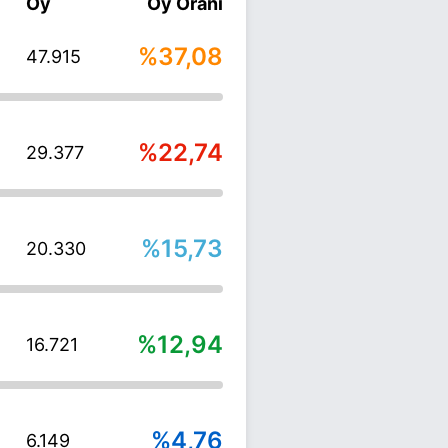
Oy
Oy Oranı
%37,08
47.915
%22,74
29.377
%15,73
20.330
%12,94
16.721
%4,76
6.149