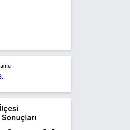
2024 yerel seçimlerinde yarışıyor.
 edin.
alama
6.
İlçesi
 Sonuçları