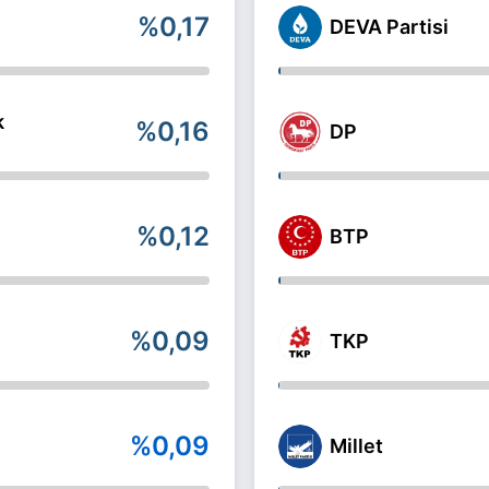
%0,17
DEVA Partisi
k
%0,16
DP
%0,12
BTP
%0,09
TKP
%0,09
Millet