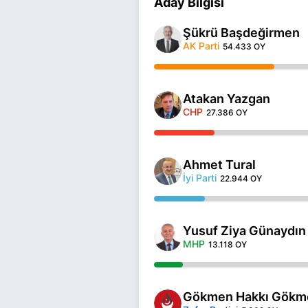
Aday Bilgisi
Şükrü Başdeğirmen
AK Parti
54.433 OY
Atakan Yazgan
CHP
27.386 OY
Ahmet Tural
İyi Parti
22.944 OY
Yusuf Ziya Günaydın
MHP
13.118 OY
Gökmen Hakkı Gökm