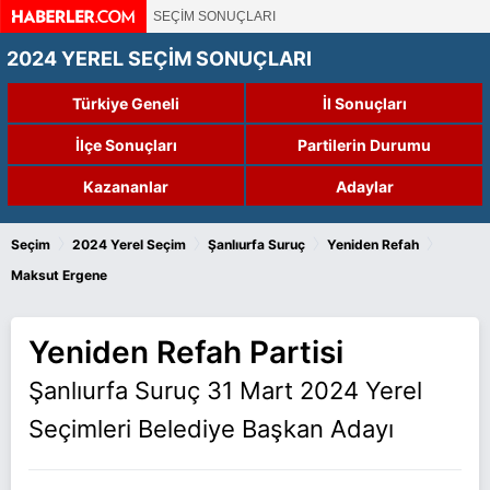
SEÇİM SONUÇLARI
2024 YEREL SEÇİM SONUÇLARI
Türkiye Geneli
İl Sonuçları
İlçe Sonuçları
Partilerin Durumu
Kazananlar
Adaylar
›
›
›
›
Seçim
2024 Yerel Seçim
Şanlıurfa Suruç
Yeniden Refah
Maksut Ergene
Yeniden Refah Partisi
Şanlıurfa Suruç 31 Mart 2024 Yerel
Seçimleri Belediye Başkan Adayı