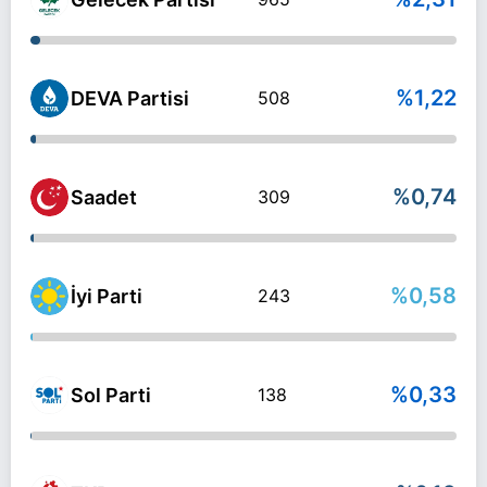
%1,22
DEVA Partisi
508
%0,74
Saadet
309
%0,58
İyi Parti
243
%0,33
Sol Parti
138