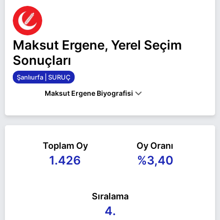
Maksut Ergene, Yerel Seçim
Sonuçları
Şanlıurfa | SURUÇ
Maksut Ergene Biyografisi
Maksut Ergene Şanlıurfa SURUÇ belediye başkan
adayı olarak Yeniden Refah ile 31 Mart 2024 yerel
Toplam Oy
Oy Oranı
seçimlerinde yarışıyor. Maksut Ergene ile ilgili daha
1.426
%3,40
fazla bilgi için
Maksut Ergene Haberleri
sayfamızı
ziyaret edin.
Sıralama
4.