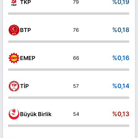
%0,19
TKP
79
%0,18
BTP
76
%0,16
EMEP
66
%0,14
TİP
57
%0,13
Büyük Birlik
54