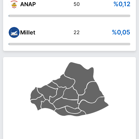
%0,12
ANAP
50
%0,05
Millet
22