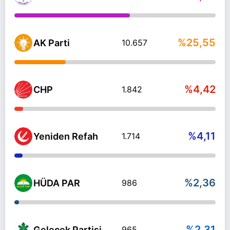
%25,55
AK Parti
10.657
%4,42
CHP
1.842
%4,11
Yeniden Refah
1.714
%2,36
HÜDA PAR
986
%2,31
Gelecek Partisi
965