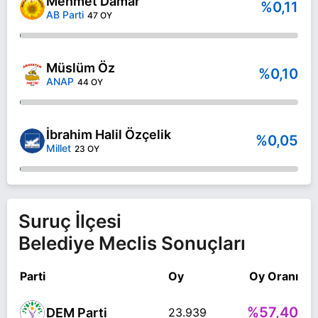
Mehmet Damar
%0,11
AB Parti
47 OY
Müslüm Öz
%0,10
ANAP
44 OY
İbrahim Halil Özçelik
%0,05
Millet
23 OY
Suruç İlçesi
Belediye Meclis Sonuçları
Parti
Oy
Oy Oranı
%57,40
DEM Parti
23.939