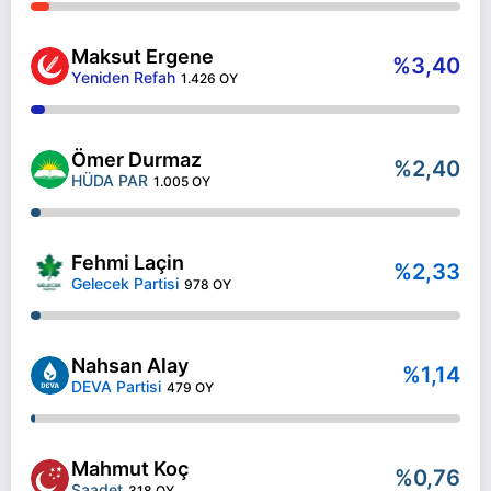
Maksut Ergene
%3,40
Yeniden Refah
1.426 OY
Ömer Durmaz
%2,40
HÜDA PAR
1.005 OY
Fehmi Laçin
%2,33
Gelecek Partisi
978 OY
Nahsan Alay
%1,14
DEVA Partisi
479 OY
Mahmut Koç
%0,76
Saadet
318 OY