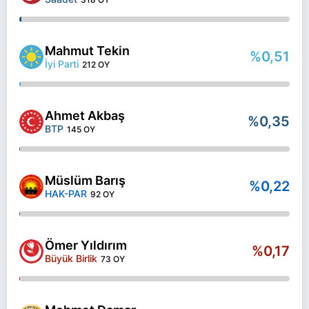
Mahmut Tekin
%0,51
İyi Parti
212 OY
Ahmet Akbaş
%0,35
BTP
145 OY
Müslüm Barış
%0,22
HAK-PAR
92 OY
Ömer Yıldırım
%0,17
Büyük Birlik
73 OY