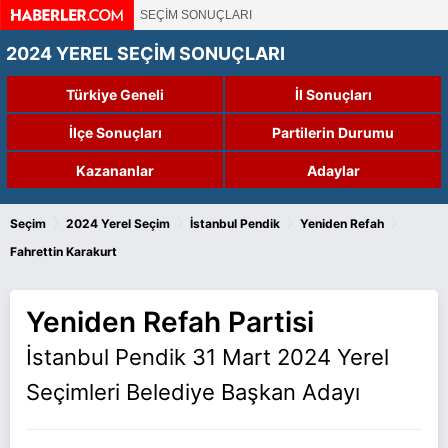
SEÇİM SONUÇLARI
2024 YEREL SEÇİM SONUÇLARI
Türkiye Geneli
İl Sonuçları
İlçe Sonuçları
Partilerin Durumu
Kazananlar
Adaylar
›
›
›
›
Seçim
2024 Yerel Seçim
İstanbul Pendik
Yeniden Refah
Fahrettin Karakurt
Yeniden Refah Partisi
İstanbul Pendik 31 Mart 2024 Yerel
Seçimleri Belediye Başkan Adayı