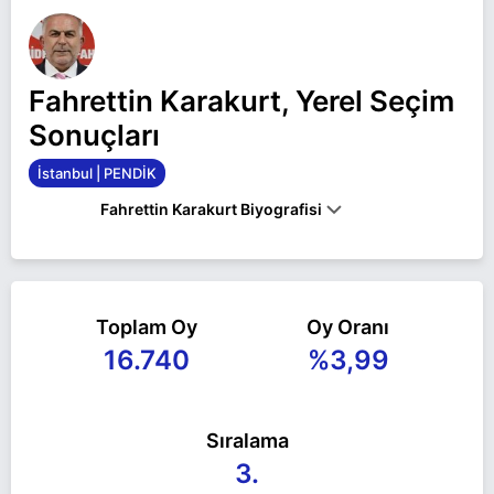
Fahrettin Karakurt, Yerel Seçim
Sonuçları
İstanbul | PENDİK
Fahrettin Karakurt Biyografisi
Fahrettin Karakurt İstanbul PENDİK belediye
başkan adayı olarak Yeniden Refah ile 31 Mart
Toplam Oy
Oy Oranı
2024 yerel seçimlerinde yarışıyor. Fahrettin
16.740
%3,99
Karakurt ile ilgili daha fazla bilgi için
Fahrettin
Karakurt Haberleri
sayfamızı ziyaret edin.
Sıralama
3.