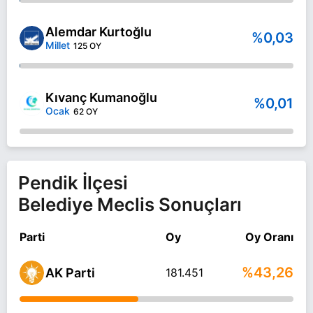
Alemdar Kurtoğlu
%0,03
Millet
125 OY
Kıvanç Kumanoğlu
%0,01
Ocak
62 OY
Pendik İlçesi
Belediye Meclis Sonuçları
Parti
Oy
Oy Oranı
%43,26
AK Parti
181.451