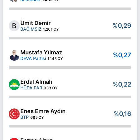
Ümit Demir
%0,29
BAĞIMSIZ
1.201 OY
Mustafa Yılmaz
%0,27
DEVA Partisi
1.145 OY
Erdal Almalı
%0,22
HÜDA PAR
933 OY
Enes Emre Aydın
%0,16
BTP
685 OY