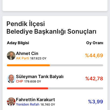
Pendik İlçesi
Belediye Başkanlığı Sonuçları
Aday Bilgisi
Oy Oranı
Ahmet Cin
%44,69
AK Parti
187.623 OY
Süleyman Tarık Balyalı
%42,78
CHP
179.608 OY
Fahrettin Karakurt
%3,99
Yeniden Refah
16.740 OY