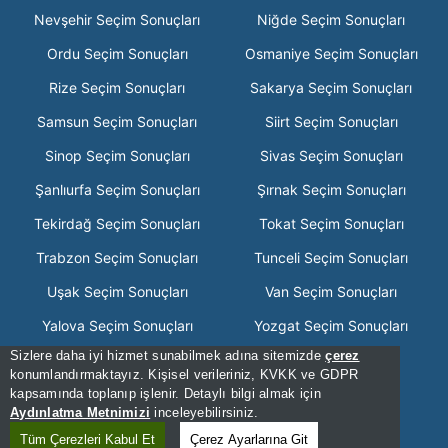
Nevşehir Seçim Sonuçları
Niğde Seçim Sonuçları
Ordu Seçim Sonuçları
Osmaniye Seçim Sonuçları
Rize Seçim Sonuçları
Sakarya Seçim Sonuçları
Samsun Seçim Sonuçları
Siirt Seçim Sonuçları
Sinop Seçim Sonuçları
Sivas Seçim Sonuçları
Şanlıurfa Seçim Sonuçları
Şırnak Seçim Sonuçları
Tekirdağ Seçim Sonuçları
Tokat Seçim Sonuçları
Trabzon Seçim Sonuçları
Tunceli Seçim Sonuçları
Uşak Seçim Sonuçları
Van Seçim Sonuçları
Yalova Seçim Sonuçları
Yozgat Seçim Sonuçları
Sizlere daha iyi hizmet sunabilmek adına sitemizde
çerez
Zonguldak Seçim Sonuçları
konumlandırmaktayız. Kişisel verileriniz, KVKK ve GDPR
kapsamında toplanıp işlenir. Detaylı bilgi almak için
[Hata Bildir] - 16:09:09 - .2
Aydınlatma Metnimizi
inceleyebilirsiniz.
[Kullanım Şartları]
Tüm Çerezleri Kabul Et
Çerez Ayarlarına Git