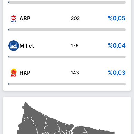
%0,05
ABP
202
%0,04
Millet
179
%0,03
HKP
143