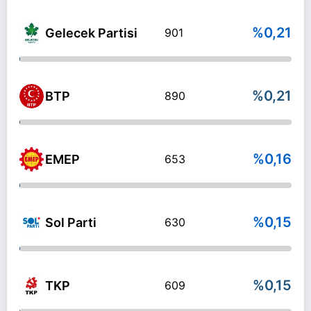
%0,21
Gelecek Partisi
901
%0,21
BTP
890
%0,16
EMEP
653
%0,15
Sol Parti
630
%0,15
TKP
609