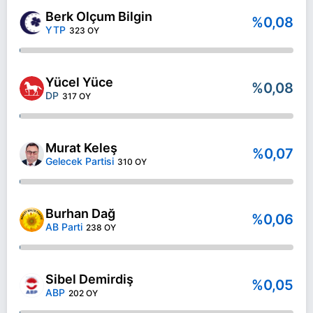
Berk Olçum Bilgin
%0,08
YTP
323 OY
Yücel Yüce
%0,08
DP
317 OY
Murat Keleş
%0,07
Gelecek Partisi
310 OY
Burhan Dağ
%0,06
AB Parti
238 OY
Sibel Demirdiş
%0,05
ABP
202 OY