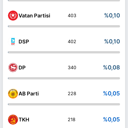
%0,10
Vatan Partisi
403
%0,10
DSP
402
%0,08
DP
340
%0,05
AB Parti
228
%0,05
TKH
218