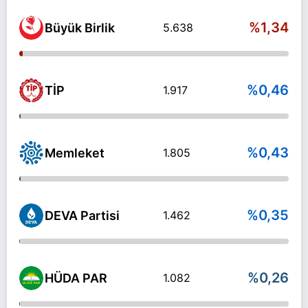
%1,34
Büyük Birlik
5.638
%0,46
TİP
1.917
%0,43
Memleket
1.805
%0,35
DEVA Partisi
1.462
%0,26
HÜDA PAR
1.082