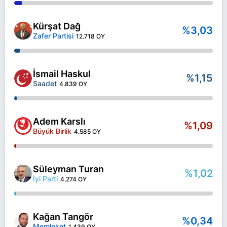
Kürşat Dağ
%3,03
Zafer Partisi
12.718 OY
İsmail Haskul
%1,15
Saadet
4.839 OY
Adem Karslı
%1,09
Büyük Birlik
4.585 OY
Süleyman Turan
%1,02
İyi Parti
4.274 OY
Kağan Tangör
%0,34
Memleket
1.439 OY