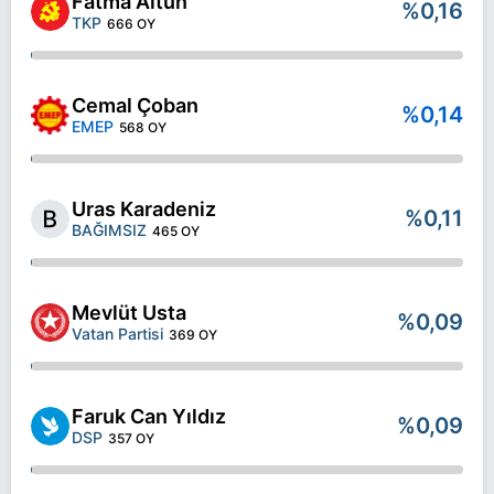
Fatma Altun
%0,16
TKP
666 OY
Cemal Çoban
%0,14
EMEP
568 OY
Uras Karadeniz
%0,11
BAĞIMSIZ
465 OY
Mevlüt Usta
%0,09
Vatan Partisi
369 OY
Faruk Can Yıldız
%0,09
DSP
357 OY