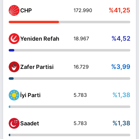
%41,25
CHP
172.990
%4,52
Yeniden Refah
18.967
%3,99
Zafer Partisi
16.729
%1,38
İyi Parti
5.783
%1,38
Saadet
5.783