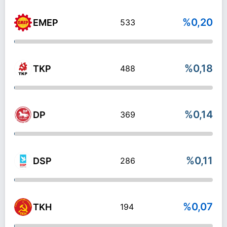
%0,20
EMEP
533
%0,18
TKP
488
%0,14
DP
369
%0,11
DSP
286
%0,07
TKH
194