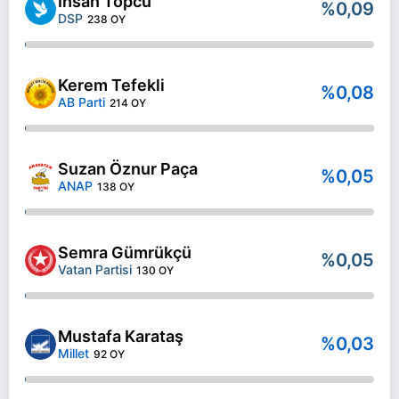
İhsan Topcu
%0,09
DSP
238 OY
Kerem Tefekli
%0,08
AB Parti
214 OY
Suzan Öznur Paça
%0,05
ANAP
138 OY
Semra Gümrükçü
%0,05
Vatan Partisi
130 OY
Mustafa Karataş
%0,03
Millet
92 OY