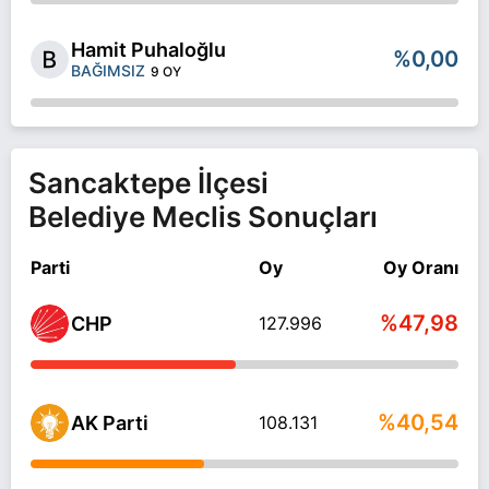
Hamit Puhaloğlu
%0,00
BAĞIMSIZ
9 OY
Sancaktepe İlçesi
Belediye Meclis Sonuçları
Parti
Oy
Oy Oranı
%47,98
CHP
127.996
%40,54
AK Parti
108.131