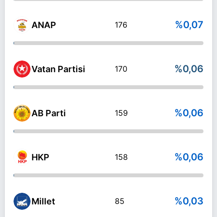
%0,07
ANAP
176
%0,06
Vatan Partisi
170
%0,06
AB Parti
159
%0,06
HKP
158
%0,03
Millet
85