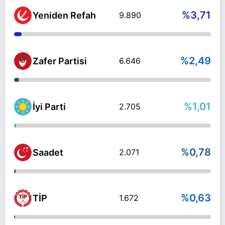
%3,71
Yeniden Refah
9.890
%2,49
Zafer Partisi
6.646
%1,01
İyi Parti
2.705
%0,78
Saadet
2.071
%0,63
TİP
1.672