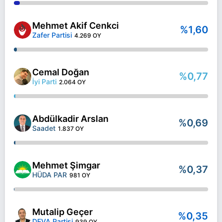
Mehmet Akif Cenkci
%1,60
Zafer Partisi
4.269 OY
Cemal Doğan
%0,77
İyi Parti
2.064 OY
Abdülkadir Arslan
%0,69
Saadet
1.837 OY
Mehmet Şimgar
%0,37
HÜDA PAR
981 OY
Mutalip Geçer
%0,35
DEVA Partisi
939 OY