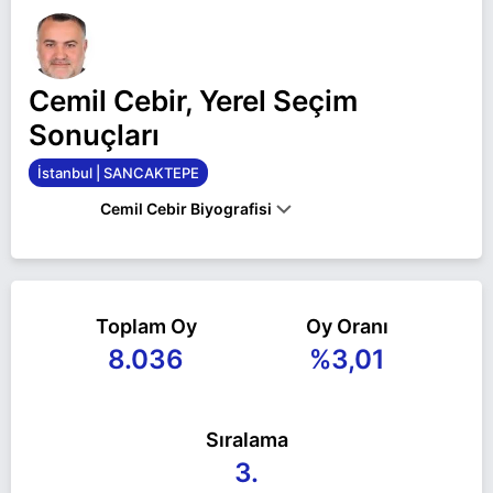
Cemil Cebir, Yerel Seçim
Sonuçları
İstanbul | SANCAKTEPE
Cemil Cebir Biyografisi
Cemil Cebir İstanbul SANCAKTEPE belediye
başkan adayı olarak Yeniden Refah ile 31 Mart
Toplam Oy
Oy Oranı
2024 yerel seçimlerinde yarışıyor. Cemil Cebir ile
8.036
%3,01
ilgili daha fazla bilgi için
Cemil Cebir Haberleri
sayfamızı ziyaret edin.
Sıralama
3.