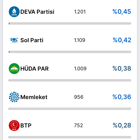
%0,45
DEVA Partisi
1.201
%0,42
Sol Parti
1.109
%0,38
HÜDA PAR
1.009
%0,36
Memleket
956
%0,28
BTP
752