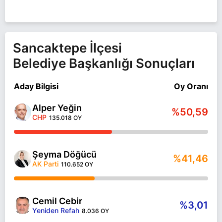
Sancaktepe İlçesi
Belediye Başkanlığı Sonuçları
Aday Bilgisi
Oy Oranı
Alper Yeğin
%50,59
CHP
135.018 OY
Şeyma Döğücü
%41,46
AK Parti
110.652 OY
Cemil Cebir
%3,01
Yeniden Refah
8.036 OY