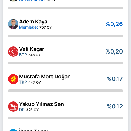
Adem Kaya
%0,26
Memleket
707 OY
Veli Kaçar
%0,20
BTP
545 OY
Mustafa Mert Doğan
%0,17
TKP
447 OY
Yakup Yılmaz Şen
%0,12
DP
326 OY