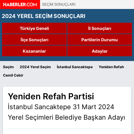
SEÇİM SONUÇLARI
2024 YEREL SEÇİM SONUÇLARI
Türkiye Geneli
İl Sonuçları
İlçe Sonuçları
Partilerin Durumu
Kazananlar
Adaylar
›
›
›
›
Seçim
2024 Yerel Seçim
İstanbul Sancaktepe
Yeniden Refah
Cemil Cebir
Yeniden Refah Partisi
İstanbul Sancaktepe 31 Mart 2024
Yerel Seçimleri Belediye Başkan Adayı