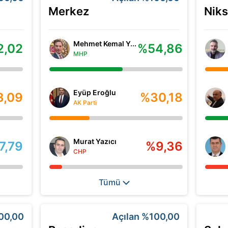
Merkez
Niks
Mehmet Kemal Y...
2,02
%54,86
MHP
Eyüp Eroğlu
3,09
%30,18
AK Parti
Murat Yazıcı
7,79
%9,36
CHP
Tümü
00,00
Açılan
%100,00