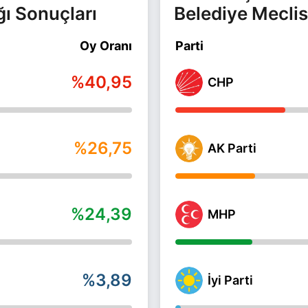
ğı Sonuçları
Belediye Meclis
Oy Oranı
Parti
%40,95
CHP
%26,75
AK Parti
%24,39
MHP
%3,89
İyi Parti