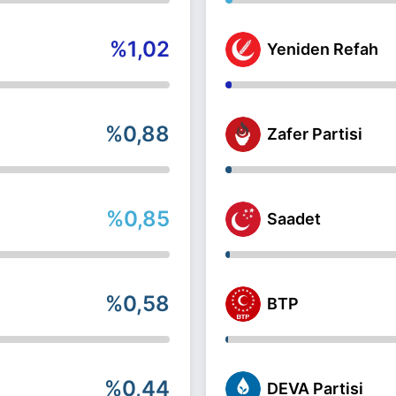
%1,02
Yeniden Refah
%0,88
Zafer Partisi
%0,85
Saadet
%0,58
BTP
%0,44
DEVA Partisi