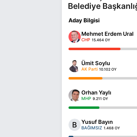
Belediye Başkanlı
Aday Bilgisi
Mehmet Erdem Ural
CHP
15.464 OY
Ümit Soylu
AK Parti
10.102 OY
Orhan Yaylı
MHP
9.211 OY
Yusuf Bayın
BAĞIMSIZ
1.468 OY