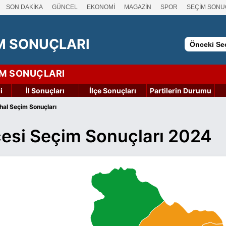
SON DAKİKA
GÜNCEL
EKONOMİ
MAGAZİN
SPOR
SEÇİM SONU
M SONUÇLARI
Önceki Seç
İM SONUÇLARI
i
İl Sonuçları
İlçe Sonuçları
Partilerin Durumu
hal Seçim Sonuçları
lçesi Seçim Sonuçları 2024