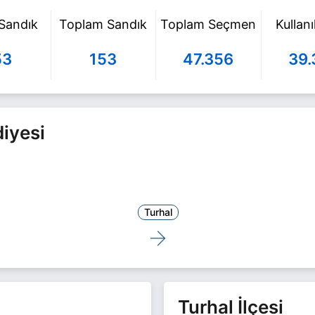
 Sandık
Toplam Sandık
Toplam Seçmen
Kullan
53
153
47.356
39.
diyesi
Turhal
Turhal İlçesi