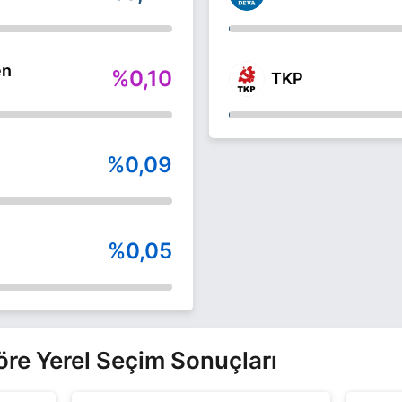
en
%0,10
TKP
%0,09
%0,05
Göre Yerel Seçim Sonuçları