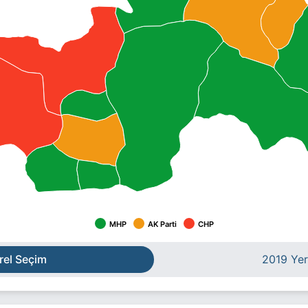
MHP
AK Parti
CHP
rel Seçim
2019 Yer