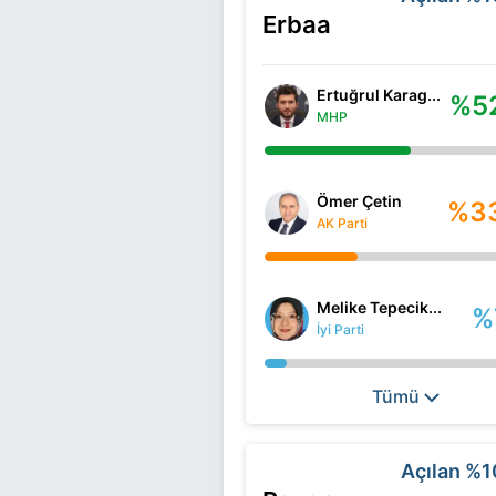
Erbaa
Ertuğrul Karag...
%5
MHP
Ömer Çetin
%3
AK Parti
Melike Tepecik...
%
İyi Parti
Tümü
Açılan
%1