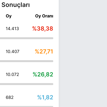
 Sonuçları
Oy
Oy Oranı
%38,38
14.413
%27,71
10.407
%26,82
10.072
%1,82
682