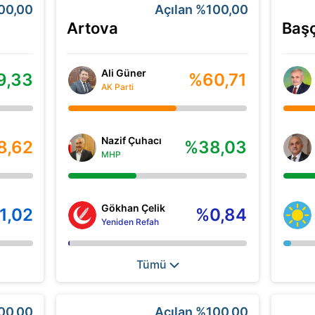
00,00
Açılan
%100,00
Artova
Başç
Ali Güner
9,33
%60,71
AK Parti
Nazif Çuhacı
8,62
%38,03
MHP
Gökhan Çelik
1,02
%0,84
Yeniden Refah
Tümü
00,00
Açılan
%100,00