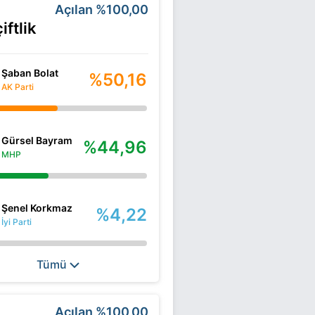
Açılan
%100,00
iftlik
Şaban Bolat
%50,16
AK Parti
Gürsel Bayram
%44,96
MHP
Şenel Korkmaz
%4,22
İyi Parti
Tümü
Açılan
%100,00