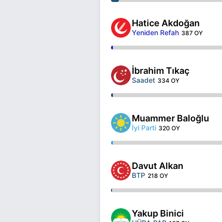
Hatice Akdoğan
Yeniden Refah
387 OY
İbrahim Tıkaç
Saadet
334 OY
Muammer Baloğlu
İyi Parti
320 OY
Davut Alkan
BTP
218 OY
Yakup Binici