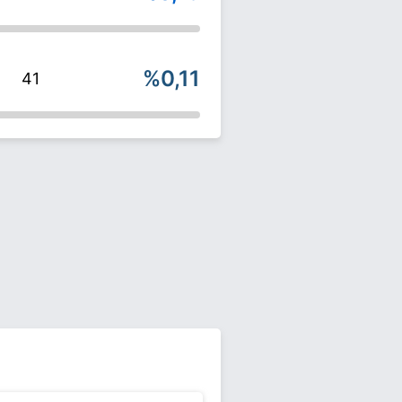
%0,11
41