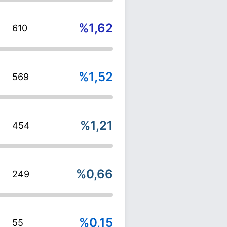
%1,62
610
%1,52
569
%1,21
454
%0,66
249
%0,15
55