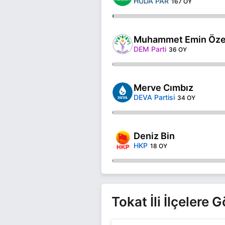
HÜDA PAR
167 OY
Muhammet Emin Öz
DEM Parti
36 OY
Merve Cımbız
DEVA Partisi
34 OY
Deniz Bin
HKP
18 OY
Tokat İli İlçelere 