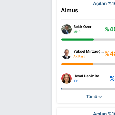
Açılan
%1
Almus
Bekir Özer
%4
MHP
Yüksel Mırzaoğ...
%4
AK Parti
Heval Deniz Bo...
%
TİP
Tümü
Açılan
%1