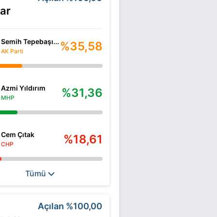
ar
Semih Tepebaşı...
%35,58
AK Parti
Azmi Yıldırım
%31,36
MHP
Cem Çıtak
%18,61
CHP
Tümü
Açılan
%100,00