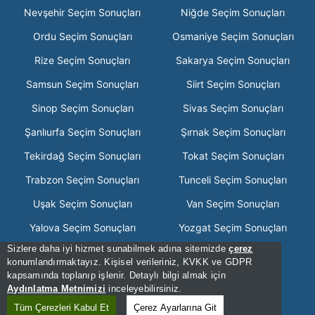
Nevşehir Seçim Sonuçları
Niğde Seçim Sonuçları
Ordu Seçim Sonuçları
Osmaniye Seçim Sonuçları
Rize Seçim Sonuçları
Sakarya Seçim Sonuçları
Samsun Seçim Sonuçları
Siirt Seçim Sonuçları
Sinop Seçim Sonuçları
Sivas Seçim Sonuçları
Şanlıurfa Seçim Sonuçları
Şırnak Seçim Sonuçları
Tekirdağ Seçim Sonuçları
Tokat Seçim Sonuçları
Trabzon Seçim Sonuçları
Tunceli Seçim Sonuçları
Uşak Seçim Sonuçları
Van Seçim Sonuçları
Yalova Seçim Sonuçları
Yozgat Seçim Sonuçları
Sizlere daha iyi hizmet sunabilmek adına sitemizde
çerez
Zonguldak Seçim Sonuçları
konumlandırmaktayız. Kişisel verileriniz, KVKK ve GDPR
kapsamında toplanıp işlenir. Detaylı bilgi almak için
[Hata Bildir] - 10:58:08 - .2
Aydınlatma Metnimizi
inceleyebilirsiniz.
[Kullanım Şartları]
Tüm Çerezleri Kabul Et
Çerez Ayarlarına Git