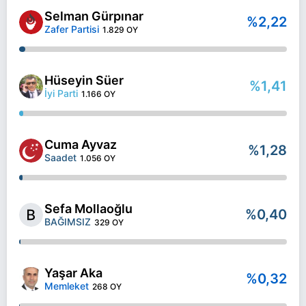
Selman Gürpınar
%2,22
Zafer Partisi
1.829 OY
Hüseyin Süer
%1,41
İyi Parti
1.166 OY
Cuma Ayvaz
%1,28
Saadet
1.056 OY
Sefa Mollaoğlu
%0,40
BAĞIMSIZ
329 OY
Yaşar Aka
%0,32
Memleket
268 OY