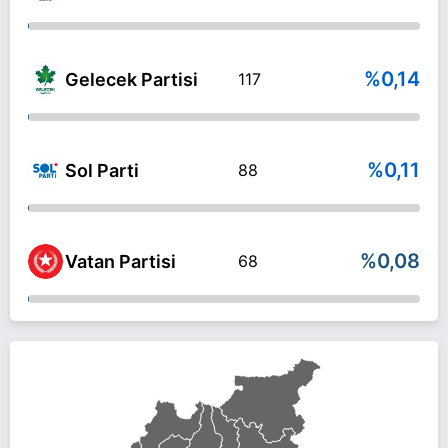
%0,14
Gelecek Partisi
117
%0,11
Sol Parti
88
%0,08
Vatan Partisi
68