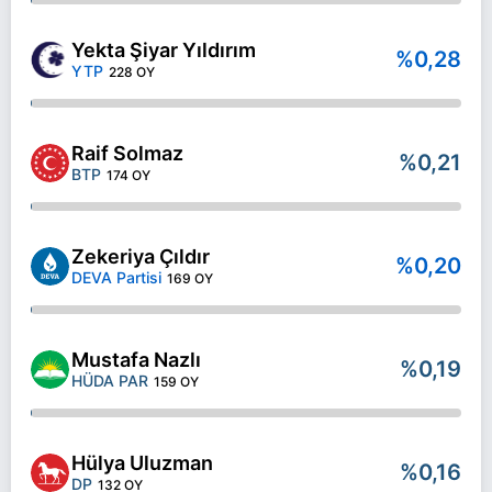
Yekta Şiyar Yıldırım
%0,28
YTP
228 OY
Raif Solmaz
%0,21
BTP
174 OY
Zekeriya Çıldır
%0,20
DEVA Partisi
169 OY
Mustafa Nazlı
%0,19
HÜDA PAR
159 OY
Hülya Uluzman
%0,16
DP
132 OY