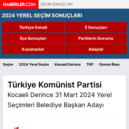
SEÇİM SONUÇLARI
2024 YEREL SEÇİM SONUÇLARI
Türkiye Geneli
İl Sonuçları
İlçe Sonuçları
Partilerin Durumu
Kazananlar
Adaylar
›
›
›
›
Seçim
2024 Yerel Seçim
Kocaeli Derince
TKP
Osman İlhan
Türkiye Komünist Partisi
Kocaeli Derince 31 Mart 2024 Yerel
Seçimleri Belediye Başkan Adayı