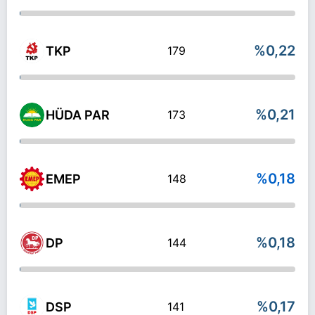
%0,22
TKP
179
%0,21
HÜDA PAR
173
%0,18
EMEP
148
%0,18
DP
144
%0,17
DSP
141