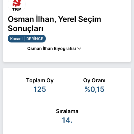
Osman İlhan, Yerel Seçim
Sonuçları
Kocaeli | DERİNCE
Osman İlhan Biyografisi
Osman İlhan Kocaeli DERİNCE belediye başkan
adayı olarak TKP ile 31 Mart 2024 yerel
Toplam Oy
Oy Oranı
seçimlerinde yarışıyor. Osman İlhan ile ilgili daha
125
%0,15
fazla bilgi için
Osman İlhan Haberleri
sayfamızı
ziyaret edin.
Sıralama
14.