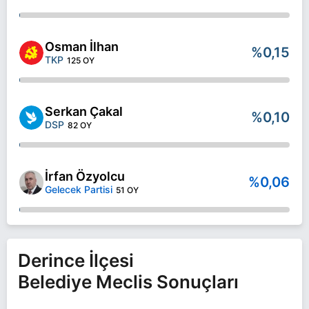
Osman İlhan
%0,15
TKP
125 OY
Serkan Çakal
%0,10
DSP
82 OY
İrfan Özyolcu
%0,06
Gelecek Partisi
51 OY
Derince İlçesi
Belediye Meclis Sonuçları