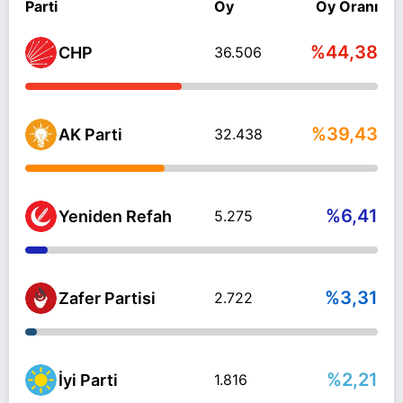
Parti
Oy
Oy Oranı
%44,38
CHP
36.506
%39,43
AK Parti
32.438
%6,41
Yeniden Refah
5.275
%3,31
Zafer Partisi
2.722
%2,21
İyi Parti
1.816