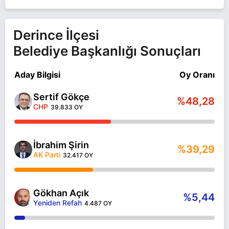
Derince İlçesi
Belediye Başkanlığı Sonuçları
Aday Bilgisi
Oy Oranı
Sertif Gökçe
%48,28
CHP
39.833 OY
İbrahim Şirin
%39,29
AK Parti
32.417 OY
Gökhan Açık
%5,44
Yeniden Refah
4.487 OY