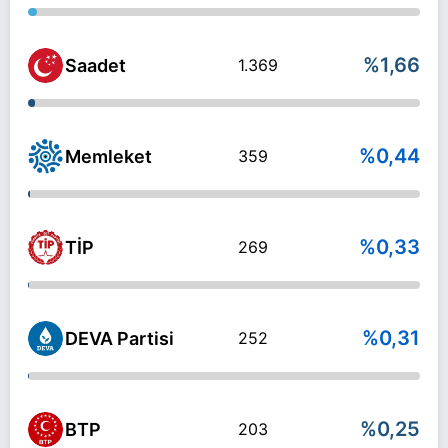
%1,66
Saadet
1.369
%0,44
Memleket
359
%0,33
TİP
269
%0,31
DEVA Partisi
252
%0,25
BTP
203