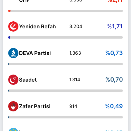
%1,71
Yeniden Refah
3.204
%0,73
DEVA Partisi
1.363
%0,70
Saadet
1.314
%0,49
Zafer Partisi
914