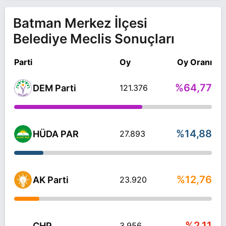
Batman Merkez İlçesi
Belediye Meclis Sonuçları
Parti
Oy
Oy Oranı
%64,77
DEM Parti
121.376
%14,88
HÜDA PAR
27.893
%12,76
AK Parti
23.920
%2,11
CHP
3.956