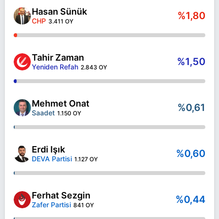
Hasan Sünük
%1,80
CHP
3.411 OY
Tahir Zaman
%1,50
Yeniden Refah
2.843 OY
Mehmet Onat
%0,61
Saadet
1.150 OY
Erdi Işık
%0,60
DEVA Partisi
1.127 OY
Ferhat Sezgin
%0,44
Zafer Partisi
841 OY