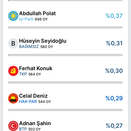
Abdullah Polat
%0,37
İyi Parti
696 OY
Hüseyin Seyidoğlu
%0,31
BAĞIMSIZ
580 OY
Ferhat Konuk
%0,30
TKP
564 OY
Celal Deniz
%0,29
HAK-PAR
544 OY
Adnan Şahin
%0,27
BTP
502 OY