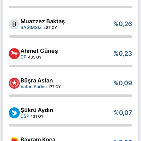
Muazzez Baktaş
%0,26
BAĞIMSIZ
487 OY
Ahmet Güneş
%0,23
DP
435 OY
Büşra Aslan
%0,09
Vatan Partisi
177 OY
Şükrü Aydın
%0,07
DSP
131 OY
Bayram Koca