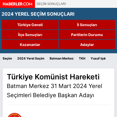
SEÇİM SONUÇLARI
2024 YEREL SEÇİM SONUÇLARI
Türkiye Geneli
İl Sonuçları
İlçe Sonuçları
Partilerin Durumu
Kazananlar
Adaylar
›
›
›
›
Seçim
2024 Yerel Seçim
Batman Merkez
TKH
Yusuf Işık
Türkiye Komünist Hareketi
Batman Merkez 31 Mart 2024 Yerel
Seçimleri Belediye Başkan Adayı