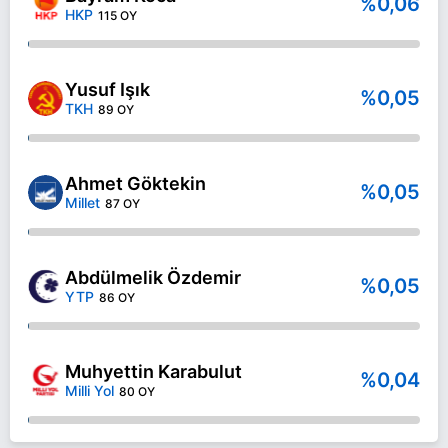
%0,06
HKP
115 OY
Yusuf Işık
%0,05
TKH
89 OY
Ahmet Göktekin
%0,05
Millet
87 OY
Abdülmelik Özdemir
%0,05
YTP
86 OY
Muhyettin Karabulut
%0,04
Milli Yol
80 OY