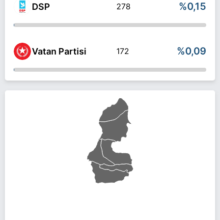
%0,15
DSP
278
%0,09
Vatan Partisi
172