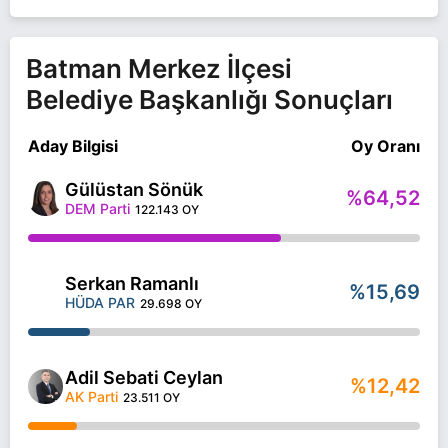
Batman Merkez İlçesi
Belediye Başkanlığı Sonuçları
Aday Bilgisi
Oy Oranı
Gülüstan Sönük
%64,52
DEM Parti
122.143 OY
Serkan Ramanlı
%15,69
HÜDA PAR
29.698 OY
Adil Sebati Ceylan
%12,42
AK Parti
23.511 OY