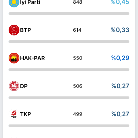
%0,45
İyi Parti
848
%0,33
BTP
614
%0,29
HAK-PAR
550
%0,27
DP
506
%0,27
TKP
499