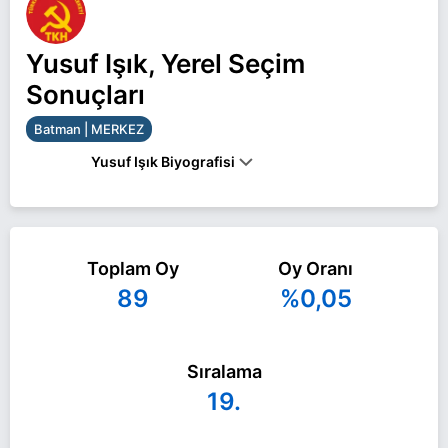
Yusuf Işık, Yerel Seçim
Sonuçları
Batman | MERKEZ
Yusuf Işık Biyografisi
Yusuf Işık Batman MERKEZ belediye başkan adayı
olarak TKH ile 31 Mart 2024 yerel seçimlerinde
Toplam Oy
Oy Oranı
yarışıyor. Yusuf Işık ile ilgili daha fazla bilgi için
89
%0,05
Yusuf Işık Haberleri
sayfamızı ziyaret edin.
Sıralama
19.