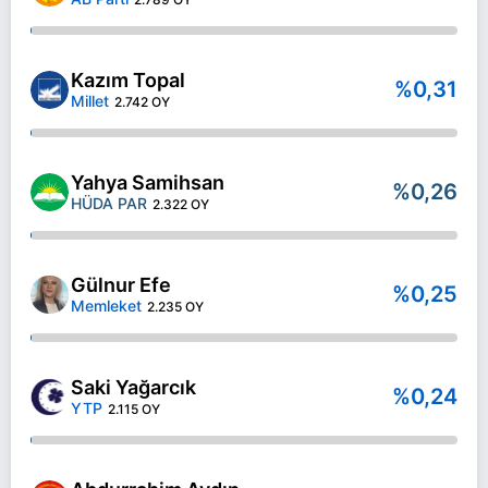
Kazım Topal
%0,31
Millet
2.742 OY
Yahya Samihsan
%0,26
HÜDA PAR
2.322 OY
Gülnur Efe
%0,25
Memleket
2.235 OY
Saki Yağarcık
%0,24
YTP
2.115 OY