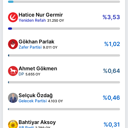
Hatice Nur Germir
%3,53
Yeniden Refah
31.250 OY
Gökhan Parlak
%1,02
Zafer Partisi
9.011 OY
Ahmet Gökmen
%0,64
DP
5.655 OY
Selçuk Özdağ
%0,46
Gelecek Partisi
4.103 OY
Bahtiyar Aksoy
%0,31
AB Parti
2.789 OY