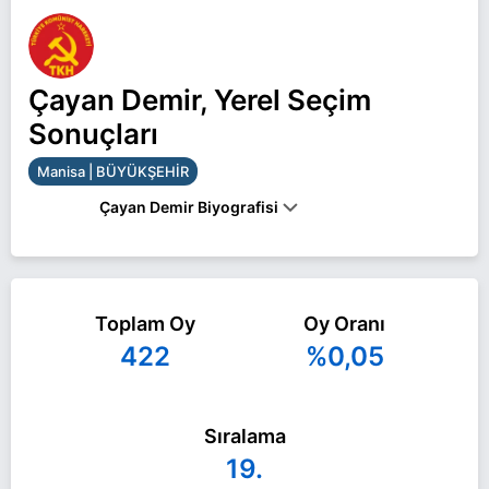
Çayan Demir, Yerel Seçim
Sonuçları
Manisa | BÜYÜKŞEHİR
Çayan Demir Biyografisi
Çayan Demir Manisa BÜYÜKŞEHİR belediye
başkan adayı olarak TKH ile 31 Mart 2024 yerel
Toplam Oy
Oy Oranı
seçimlerinde yarışıyor. Çayan Demir ile ilgili daha
422
%0,05
fazla bilgi için
Çayan Demir Haberleri
sayfamızı
ziyaret edin.
Sıralama
19.