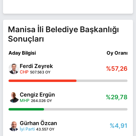
Manisa İli Belediye Başkanlığı
Sonuçları
Aday Bilgisi
Oy Oranı
Ferdi Zeyrek
%57,26
CHP
507.563 OY
Cengiz Ergün
%29,78
MHP
264.026 OY
Gürhan Özcan
%4,91
İyi Parti
43.557 OY