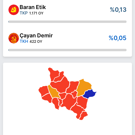
Baran Etik
%0,13
TKP
1.171 OY
Çayan Demir
%0,05
TKH
422 OY