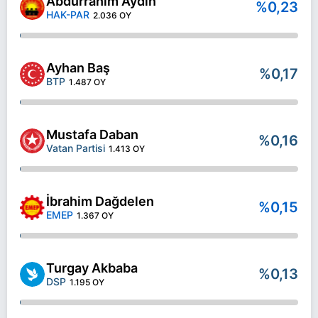
Abdurrahim Aydın
%0,23
HAK-PAR
2.036 OY
Ayhan Baş
%0,17
BTP
1.487 OY
Mustafa Daban
%0,16
Vatan Partisi
1.413 OY
İbrahim Dağdelen
%0,15
EMEP
1.367 OY
Turgay Akbaba
%0,13
DSP
1.195 OY