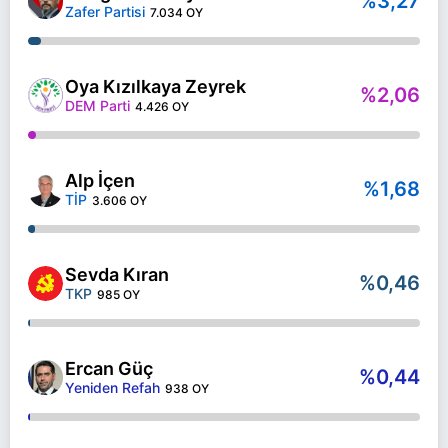
%3,27
Zafer Partisi
7.034 OY
Oya Kızılkaya Zeyrek
%2,06
DEM Parti
4.426 OY
Alp İçen
%1,68
TİP
3.606 OY
Sevda Kıran
%0,46
TKP
985 OY
Ercan Güç
%0,44
Yeniden Refah
938 OY