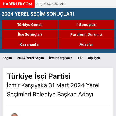
SEÇİM SONUÇLARI
2024 YEREL SEÇİM SONUÇLARI
Türkiye Geneli
İl Sonuçları
İlçe Sonuçları
Partilerin Durumu
Kazananlar
Adaylar
›
›
›
›
Seçim
2024 Yerel Seçim
İzmir Karşıyaka
TİP
Alp İçen
Türkiye İşçi Partisi
İzmir Karşıyaka 31 Mart 2024 Yerel
Seçimleri Belediye Başkan Adayı