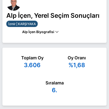
Alp İçen, Yerel Seçim Sonuçları
İzmir | KARŞIYAKA
Alp İçen Biyografisi
Alp İçen İzmir KARŞIYAKA belediye başkan adayı
olarak TİP ile 31 Mart 2024 yerel seçimlerinde
Toplam Oy
Oy Oranı
yarışıyor. Alp İçen ile ilgili daha fazla bilgi için
Alp
3.606
%1,68
İçen Haberleri
sayfamızı ziyaret edin.
Sıralama
6.