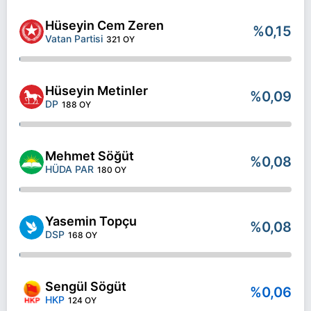
Hüseyin Cem Zeren
%0,15
Vatan Partisi
321 OY
Hüseyin Metinler
%0,09
DP
188 OY
Mehmet Söğüt
%0,08
HÜDA PAR
180 OY
Yasemin Topçu
%0,08
DSP
168 OY
Sengül Sögüt
%0,06
HKP
124 OY