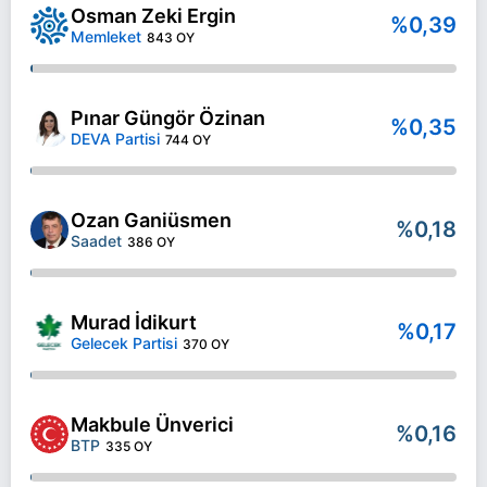
Osman Zeki Ergin
%0,39
Memleket
843 OY
Pınar Güngör Özinan
%0,35
DEVA Partisi
744 OY
Ozan Ganiüsmen
%0,18
Saadet
386 OY
Murad İdikurt
%0,17
Gelecek Partisi
370 OY
Makbule Ünverici
%0,16
BTP
335 OY