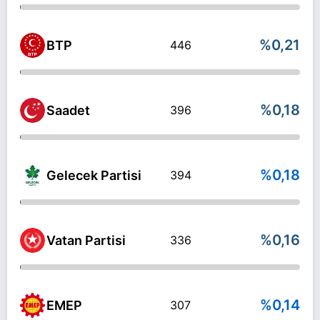
%0,21
BTP
446
%0,18
Saadet
396
%0,18
Gelecek Partisi
394
%0,16
Vatan Partisi
336
%0,14
EMEP
307