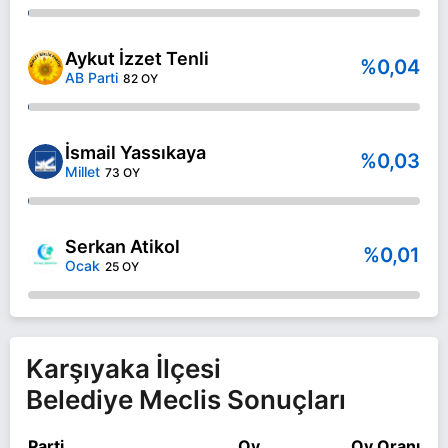
Aykut İzzet Tenli
%0,04
AB Parti
82 OY
İsmail Yassıkaya
%0,03
Millet
73 OY
Serkan Atikol
%0,01
Ocak
25 OY
Karşıyaka İlçesi
Belediye Meclis Sonuçları
Parti
Oy
Oy Oranı