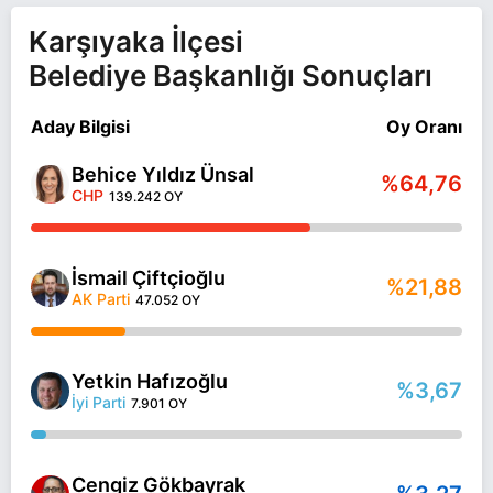
Karşıyaka İlçesi
Belediye Başkanlığı Sonuçları
Aday Bilgisi
Oy Oranı
Behice Yıldız Ünsal
%64,76
CHP
139.242 OY
İsmail Çiftçioğlu
%21,88
AK Parti
47.052 OY
Yetkin Hafızoğlu
%3,67
İyi Parti
7.901 OY
Cengiz Gökbayrak