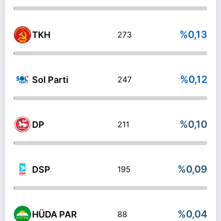
%0,13
TKH
273
%0,12
Sol Parti
247
%0,10
DP
211
%0,09
DSP
195
%0,04
HÜDA PAR
88