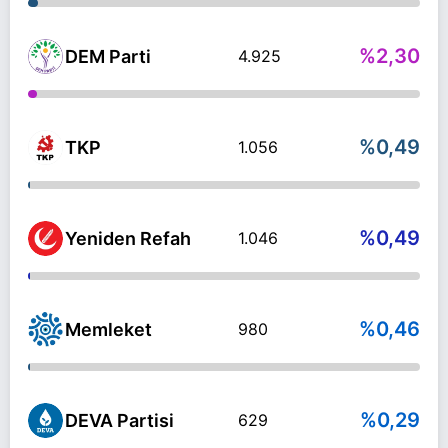
%2,30
DEM Parti
4.925
%0,49
TKP
1.056
%0,49
Yeniden Refah
1.046
%0,46
Memleket
980
%0,29
DEVA Partisi
629