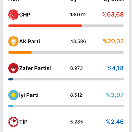
%63,68
CHP
136.612
%20,32
AK Parti
43.586
%4,18
Zafer Partisi
8.973
%3,97
İyi Parti
8.512
%2,46
TİP
5.285