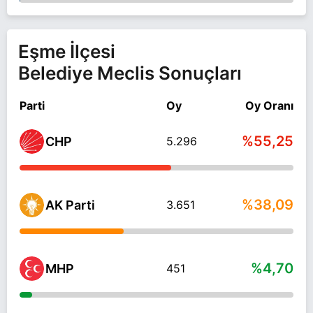
Eşme İlçesi
Belediye Meclis Sonuçları
Parti
Oy
Oy Oranı
%55,25
CHP
5.296
%38,09
AK Parti
3.651
%4,70
MHP
451