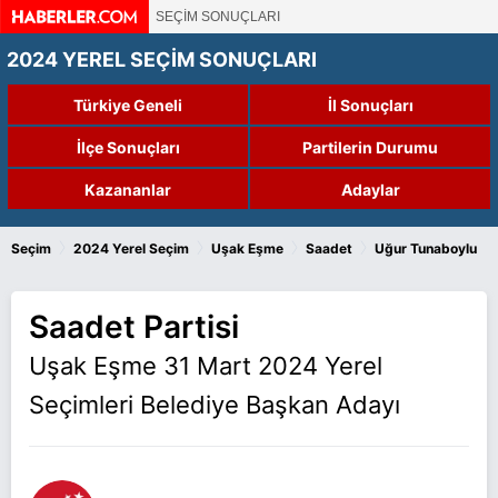
SEÇİM SONUÇLARI
2024 YEREL SEÇİM SONUÇLARI
Türkiye Geneli
İl Sonuçları
İlçe Sonuçları
Partilerin Durumu
Kazananlar
Adaylar
›
›
›
›
Seçim
2024 Yerel Seçim
Uşak Eşme
Saadet
Uğur Tunaboylu
Saadet Partisi
Uşak Eşme 31 Mart 2024 Yerel
Seçimleri Belediye Başkan Adayı