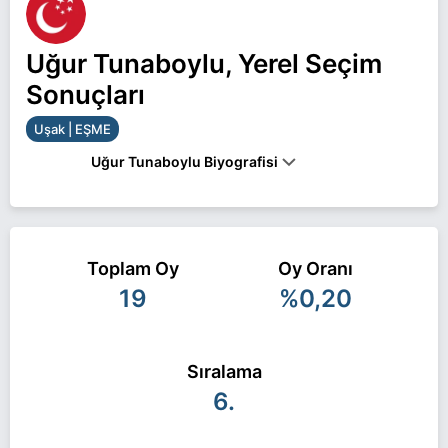
Uğur Tunaboylu, Yerel Seçim
Sonuçları
Uşak | EŞME
Uğur Tunaboylu Biyografisi
Uğur Tunaboylu Uşak EŞME belediye başkan
adayı olarak Saadet ile 31 Mart 2024 yerel
Toplam Oy
Oy Oranı
seçimlerinde yarışıyor. Uğur Tunaboylu ile ilgili
19
%0,20
daha fazla bilgi için
Uğur Tunaboylu Haberleri
sayfamızı ziyaret edin.
Sıralama
6.