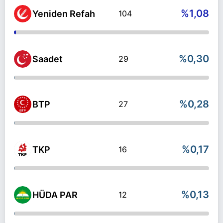
%1,08
Yeniden Refah
104
%0,30
Saadet
29
%0,28
BTP
27
%0,17
TKP
16
%0,13
HÜDA PAR
12