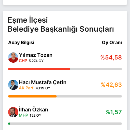
Eşme İlçesi
Belediye Başkanlığı Sonuçları
Aday Bilgisi
Oy Oranı
Yılmaz Tozan
%54,58
CHP
5.274 OY
Hacı Mustafa Çetin
%42,63
AK Parti
4.119 OY
İlhan Özkan
%1,57
MHP
152 OY