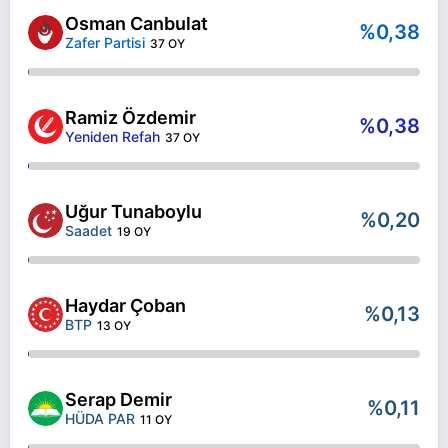
Osman Canbulat
%0,38
Zafer Partisi
37 OY
Ramiz Özdemir
%0,38
Yeniden Refah
37 OY
Uğur Tunaboylu
%0,20
Saadet
19 OY
Haydar Çoban
%0,13
BTP
13 OY
Serap Demir
%0,11
HÜDA PAR
11 OY