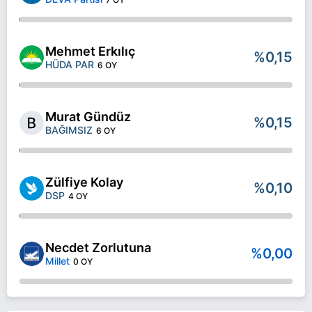
Mehmet Erkılıç
%0,15
HÜDA PAR
6 OY
Murat Gündüz
%0,15
BAĞIMSIZ
6 OY
Zülfiye Kolay
%0,10
DSP
4 OY
Necdet Zorlutuna
%0,00
Millet
0 OY