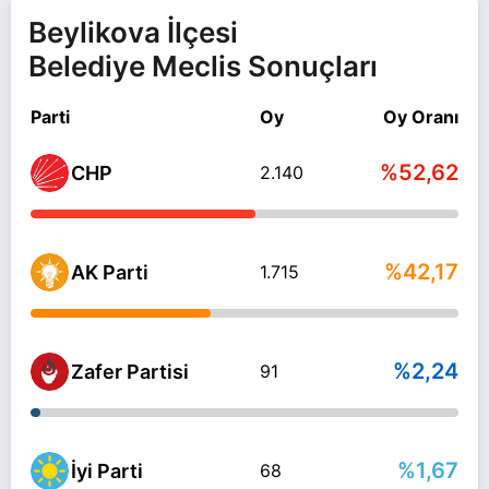
Beylikova İlçesi
Belediye Meclis Sonuçları
Parti
Oy
Oy Oranı
%52,62
CHP
2.140
%42,17
AK Parti
1.715
%2,24
Zafer Partisi
91
%1,67
İyi Parti
68