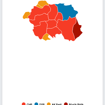
CHP
DSP
AK Parti
Büyük Birlik