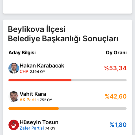
Beylikova İlçesi
Belediye Başkanlığı Sonuçları
Aday Bilgisi
Oy Oranı
Hakan Karabacak
%53,34
CHP
2.194 OY
Vahit Kara
%42,60
AK Parti
1.752 OY
Hüseyin Tosun
%1,80
Zafer Partisi
74 OY