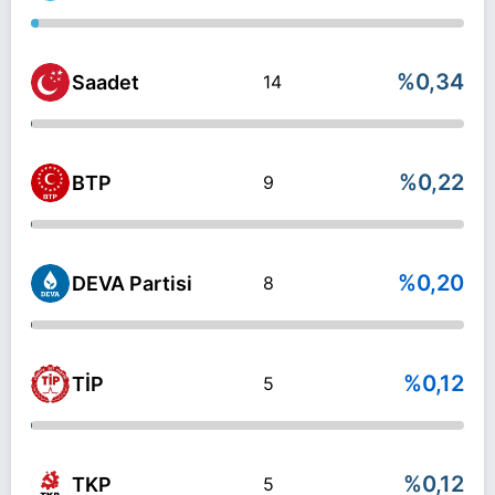
%0,34
Saadet
14
%0,22
BTP
9
%0,20
DEVA Partisi
8
%0,12
TİP
5
%0,12
TKP
5