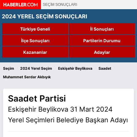
SEÇİM SONUÇLARI
2024 YEREL SEÇİM SONUÇLARI
Türkiye Geneli
İl Sonuçları
İlçe Sonuçları
Partilerin Durumu
Kazananlar
Adaylar
›
›
›
›
Seçim
2024 Yerel Seçim
Eskişehir Beylikova
Saadet
Muhammet Serdar Akbıyık
Saadet Partisi
Eskişehir Beylikova 31 Mart 2024
Yerel Seçimleri Belediye Başkan Adayı