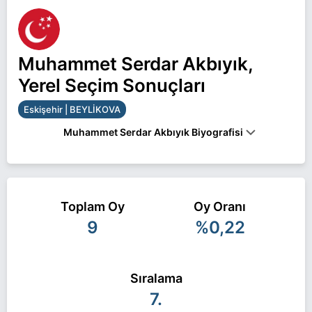
Muhammet Serdar Akbıyık,
Yerel Seçim Sonuçları
Eskişehir | BEYLİKOVA
Muhammet Serdar Akbıyık Biyografisi
Muhammet Serdar Akbıyık Eskişehir BEYLİKOVA
belediye başkan adayı olarak Saadet ile 31 Mart
Toplam Oy
Oy Oranı
2024 yerel seçimlerinde yarışıyor. Muhammet
9
%0,22
Serdar Akbıyık ile ilgili daha fazla bilgi için
Muhammet Serdar Akbıyık Haberleri
sayfamızı
ziyaret edin.
Sıralama
7.