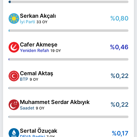
Serkan Akçalı
%0,80
İyi Parti
33 OY
Cafer Akmeşe
%0,46
Yeniden Refah
19 OY
Cemal Aktaş
%0,22
BTP
9 OY
Muhammet Serdar Akbıyık
%0,22
Saadet
9 OY
Sertal Özuçak
%0,17
DEVA Partisi
7 OY