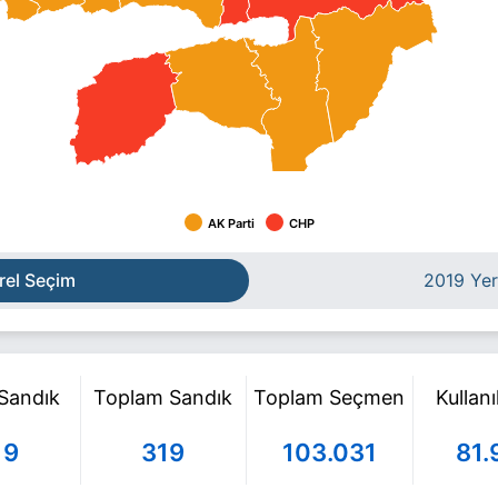
AK Parti
CHP
rel Seçim
2019 Yer
 Sandık
Toplam Sandık
Toplam Seçmen
Kullan
19
319
103.031
81.