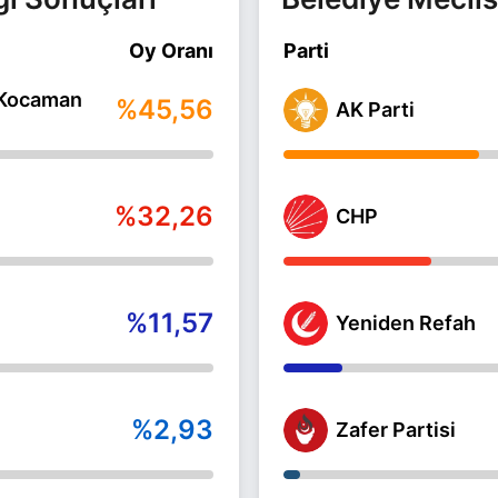
Oy Oranı
Parti
Kocaman
%45,56
AK Parti
%32,26
CHP
%11,57
Yeniden Refah
%2,93
Zafer Partisi