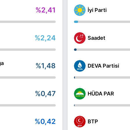
%2,41
İyi Parti
%2,24
Saadet
ğa
%1,48
DEVA Partisi
%0,47
HÜDA PAR
%0,42
BTP