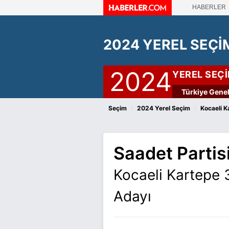
HABERLER
2024 YEREL SEÇİ
2024
YEREL SEÇ
Türkiye Genel
›
›
Seçim
2024 Yerel Seçim
Kocaeli K
Saadet Partis
Kocaeli Kartepe 
Adayı