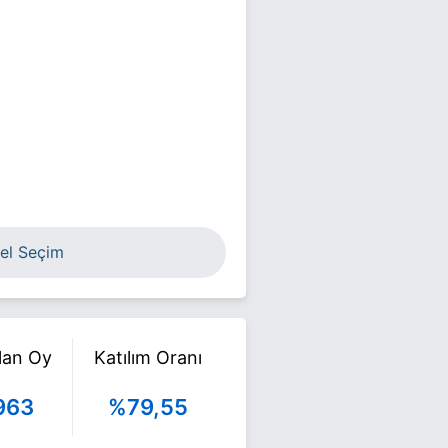
el Seçim
ılan Oy
Katılım Oranı
963
%79,55