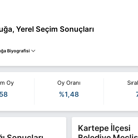
ğa, Yerel Seçim Sonuçları
ğa Biyografisi
 Kocaeli KARTEPE belediye başkan adayı olarak Saadet ile 31 Mart 2
ile ilgili daha fazla bilgi için
İbrahim Ethem Akbuğa Haberleri
sayfa
am Oy
Oy Oranı
Sır
158
%1,48
Kartepe İlçesi
ğı Sonuçları
Belediye Meclis