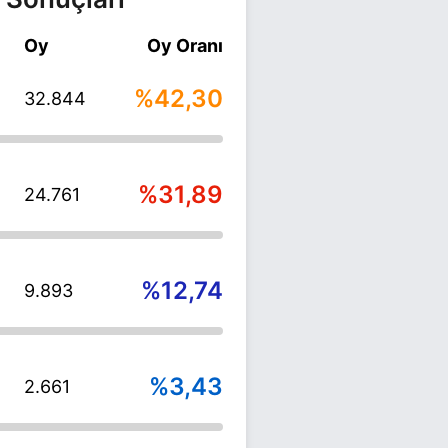
Oy
Oy Oranı
%42,30
32.844
%31,89
24.761
%12,74
9.893
%3,43
2.661