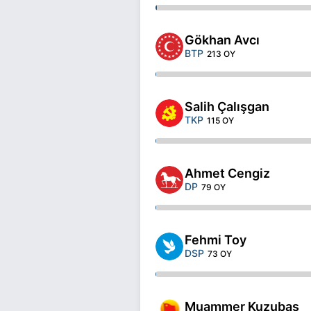
Gökhan Avcı
BTP
213 OY
Salih Çalışgan
TKP
115 OY
Ahmet Cengiz
DP
79 OY
Fehmi Toy
DSP
73 OY
Muammer Kuzubaş