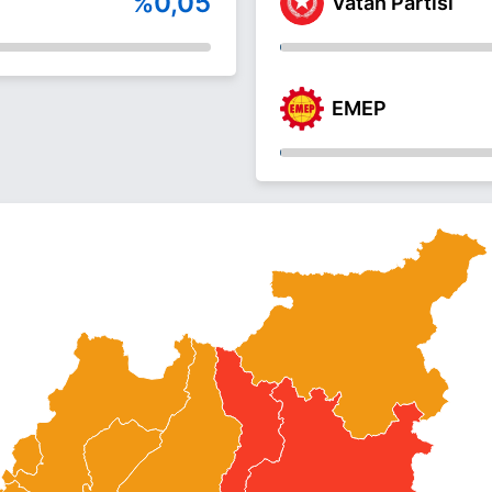
%0,05
Vatan Partisi
EMEP