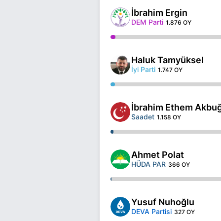
İbrahim Ergin
DEM Parti
1.876 OY
Haluk Tamyüksel
İyi Parti
1.747 OY
İbrahim Ethem Akbu
Saadet
1.158 OY
Ahmet Polat
HÜDA PAR
366 OY
Yusuf Nuhoğlu
DEVA Partisi
327 OY