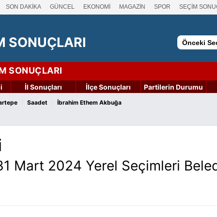
SON DAKİKA
GÜNCEL
EKONOMİ
MAGAZİN
SPOR
SEÇİM SONU
M SONUÇLARI
Önceki Seç
İM SONUÇLARI
i
İl Sonuçları
İlçe Sonuçları
Partilerin Durumu
›
›
artepe
Saadet
İbrahim Ethem Akbuğa
i
31 Mart 2024 Yerel Seçimleri Bele