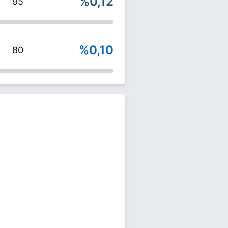
%0,12
95
%0,10
80