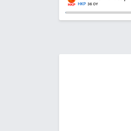
HKP
36 OY