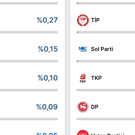
%0,27
TİP
%0,15
Sol Parti
%0,10
TKP
%0,09
DP