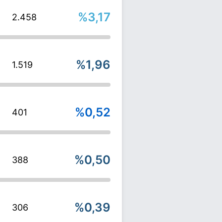
%3,17
2.458
%1,96
1.519
%0,52
401
%0,50
388
%0,39
306