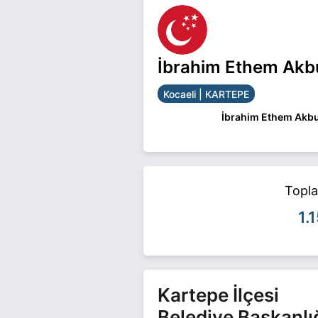
İbrahim Ethem Akbu
Kocaeli | KARTEPE
İbrahim Ethem Akbu
İbrahim Ethem Akbuğa
İbrahim Ethem Akbuğa 
Topl
1.
Kartepe İlçesi
Belediye Başkanlı