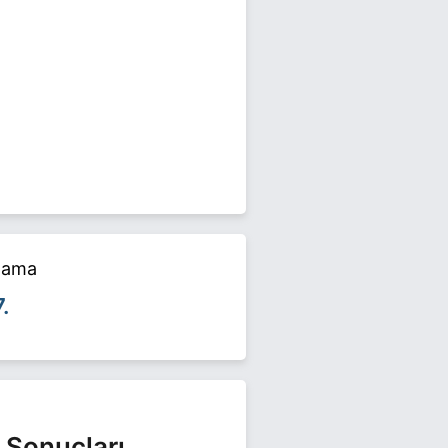
024 yerel seçimlerinde yarışıyor.
mızı ziyaret edin.
alama
7.
 Sonuçları