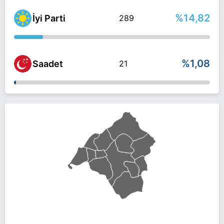
%14,82
İyi Parti
289
%1,08
Saadet
21