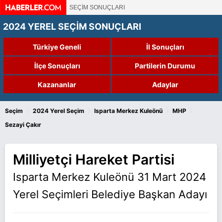
SEÇİM SONUÇLARI
2024 YEREL SEÇİM SONUÇLARI
Türkiye Geneli
İl Sonuçları
İlçe Sonuçları
Partilerin Durumu
Kazananlar
Adaylar
›
›
›
›
Seçim
2024 Yerel Seçim
Isparta Merkez Kuleönü
MHP
Sezayi Çakır
Milliyetçi Hareket Partisi
Isparta Merkez Kuleönü 31 Mart 2024
Yerel Seçimleri Belediye Başkan Adayı