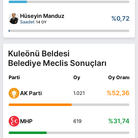
Hüseyin Manduz
%0,72
Saadet
14 OY
Kuleönü Beldesi
Belediye Meclis Sonuçları
Parti
Oy
Oy Oranı
%52,36
AK Parti
1.021
%31,74
MHP
619