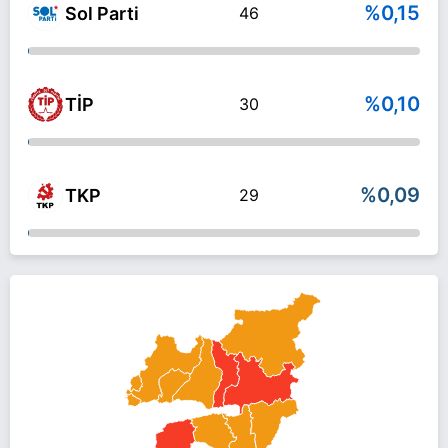
%0,15
Sol Parti
46
%0,10
TİP
30
%0,09
TKP
29