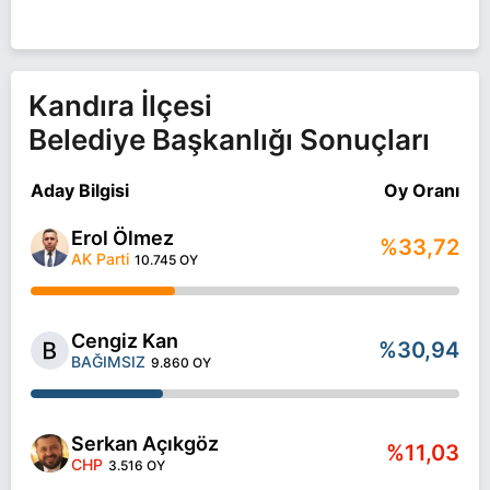
fazla bilgi için
Semih Sarıçay Haberleri
sayfamızı
ziyaret edin.
Kandıra İlçesi
Belediye Başkanlığı Sonuçları
Aday Bilgisi
Oy Oranı
Erol Ölmez
%33,72
AK Parti
10.745 OY
Cengiz Kan
%30,94
BAĞIMSIZ
9.860 OY
Serkan Açıkgöz
%11,03
CHP
3.516 OY