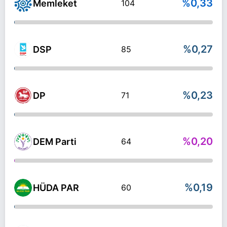
%0,33
Memleket
104
%0,27
DSP
85
%0,23
DP
71
%0,20
DEM Parti
64
%0,19
HÜDA PAR
60