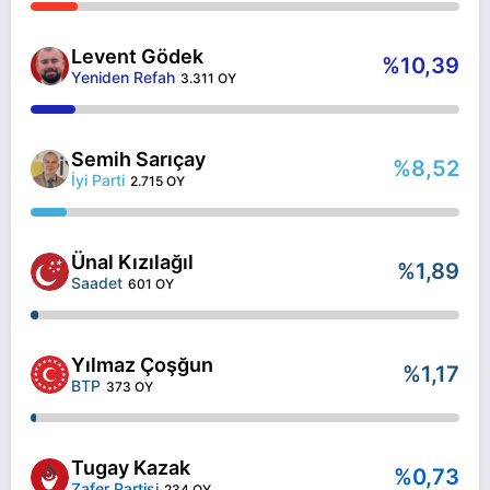
Levent Gödek
%10,39
Yeniden Refah
3.311 OY
Semih Sarıçay
%8,52
İyi Parti
2.715 OY
Ünal Kızılağıl
%1,89
Saadet
601 OY
Yılmaz Çoşğun
%1,17
BTP
373 OY
Tugay Kazak
%0,73
Zafer Partisi
234 OY