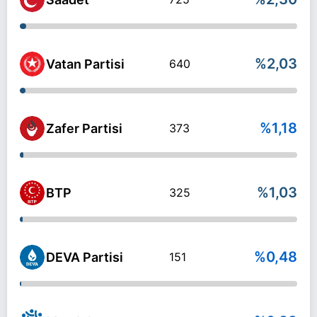
%2,03
Vatan Partisi
640
%1,18
Zafer Partisi
373
%1,03
BTP
325
%0,48
DEVA Partisi
151