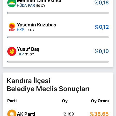
Mehmet Latif Ekinci
%0,16
HÜDA PAR
50 OY
Yasemin Kuzubaş
%0,12
HKP
37 OY
Yusuf Baş
%0,10
TKP
31 OY
Kandıra İlçesi
Belediye Meclis Sonuçları
Parti
Oy
Oy Oranı
%38,65
AK Parti
12.189