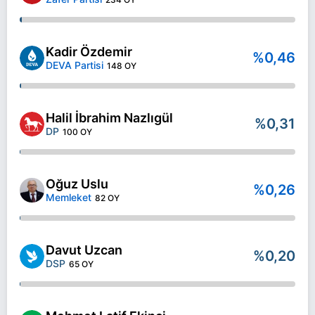
Kadir Özdemir
%0,46
DEVA Partisi
148 OY
Halil İbrahim Nazlıgül
%0,31
DP
100 OY
Oğuz Uslu
%0,26
Memleket
82 OY
Davut Uzcan
%0,20
DSP
65 OY