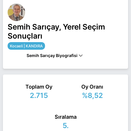
Semih Sarıçay, Yerel Seçim
Sonuçları
Kocaeli | KANDIRA
Semih Sarıçay Biyografisi
SEMIH SARIÇAY, 1965 YILINDA KANDIRA'DA
DOĞDU, ILK, ORTA VE LISE ÖĞRENIMINI
KANDIRA'DA TAMAMLADI.1994-1999 YILLARINDA
KANDIRA BELEDIYE MECLIS ÜYELIĞI YAPAN
Toplam Oy
Oy Oranı
SARIÇAY, 1999-2004 YILLARINDA KOCAELI İL
2.715
%8,52
GENEL MECLIS ÜYELIĞI GÖREVINDE
BULUNDU.SARIÇAY, EVLI VE 2 ÇOCUK
BABASIDIR.
Sıralama
Semih Sarıçay Kocaeli KANDIRA belediye başkan
adayı olarak İyi Parti ile 31 Mart 2024 yerel
5.
seçimlerinde yarışıyor. Semih Sarıçay ile ilgili daha