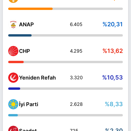
%20,31
ANAP
6.405
%13,62
CHP
4.295
%10,53
Yeniden Refah
3.320
%8,33
İyi Parti
2.628
%2,30
Saadet
725