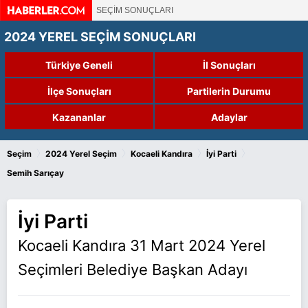
SEÇİM SONUÇLARI
2024 YEREL SEÇİM SONUÇLARI
Türkiye Geneli
İl Sonuçları
İlçe Sonuçları
Partilerin Durumu
Kazananlar
Adaylar
›
›
›
›
Seçim
2024 Yerel Seçim
Kocaeli Kandıra
İyi Parti
Semih Sarıçay
İyi Parti
Kocaeli Kandıra 31 Mart 2024 Yerel
Seçimleri Belediye Başkan Adayı