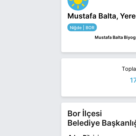
Mustafa Balta, Yere
Niğde | BOR
Mustafa Balta Biyogr
Mustafa Balta Niğde 
ile ilgili daha fazla bi
Topl
1
Bor İlçesi
Belediye Başkanlı