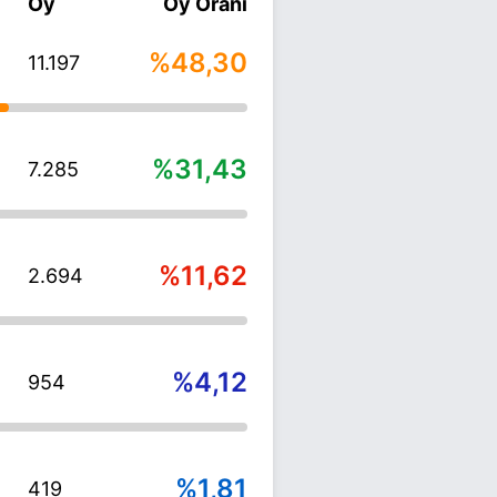
Oy
Oy Oranı
%48,30
11.197
%31,43
7.285
%11,62
2.694
%4,12
954
%1,81
419