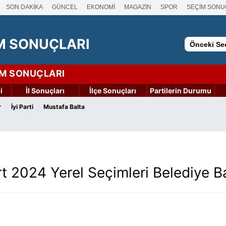
SON DAKİKA
GÜNCEL
EKONOMİ
MAGAZİN
SPOR
SEÇİM SONU
M SONUÇLARI
Önceki Seç
İM SONUÇLARI
i
İl Sonuçları
İlçe Sonuçları
Partilerin Durumu
›
›
r
İyi Parti
Mustafa Balta
t 2024 Yerel Seçimleri Belediye 