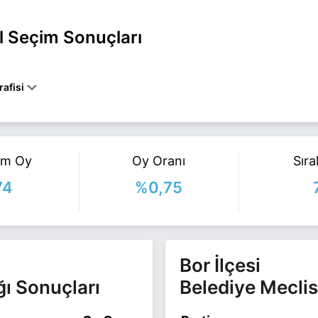
l Seçim Sonuçları
afisi
BOR belediye başkan adayı olarak İyi Parti ile 31 Mart 2024 yerel seç
lgi için
Mustafa Balta Haberleri
sayfamızı ziyaret edin.
am Oy
Oy Oranı
Sır
74
%0,75
Bor İlçesi
ğı Sonuçları
Belediye Meclis