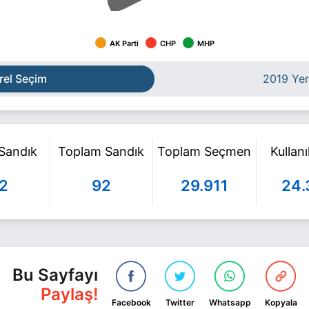
AK Parti
CHP
MHP
rel Seçim
2019 Yer
 Sandık
Toplam Sandık
Toplam Seçmen
Kullan
2
92
29.911
24.
Bu Sayfayı
Paylaş!
Facebook
Twitter
Whatsapp
Kopyala