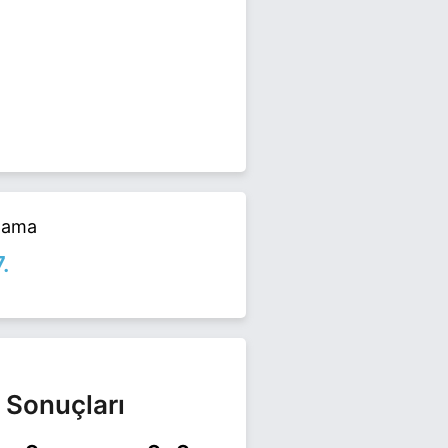
imlerinde yarışıyor. Mustafa Balta
alama
7.
 Sonuçları