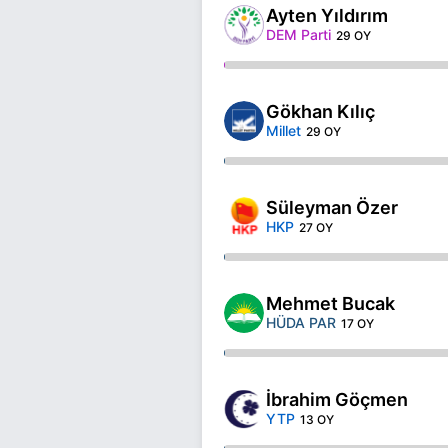
Ayten Yıldırım
DEM Parti
29 OY
Gökhan Kılıç
Millet
29 OY
Süleyman Özer
HKP
27 OY
Mehmet Bucak
HÜDA PAR
17 OY
İbrahim Göçmen
YTP
13 OY