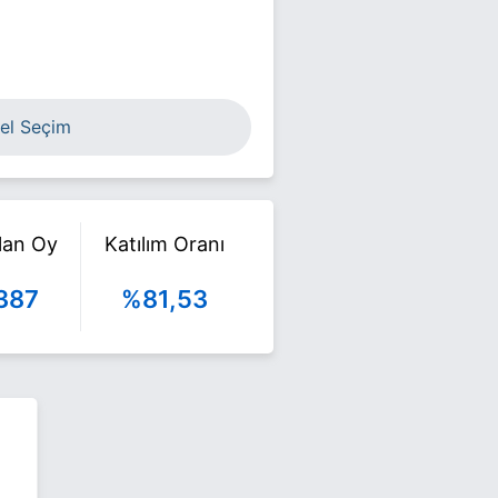
el Seçim
ılan Oy
Katılım Oranı
387
%81,53