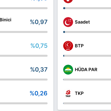
inici
%0,97
Saadet
%0,75
BTP
%0,37
HÜDA PAR
%0,26
TKP