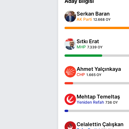
Aday Bilgisi
Serkan Baran
AK Parti
12.668 OY
Sıtkı Erat
MHP
7.339 OY
Ahmet Yalçınkaya
CHP
1.665 OY
Mehtap Temeltaş
Yeniden Refah
736 OY
Celalettin Çalışkan