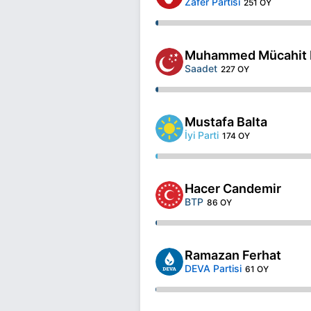
Zafer Partisi
251 OY
Muhammed Mücahit B
Saadet
227 OY
Mustafa Balta
İyi Parti
174 OY
Hacer Candemir
BTP
86 OY
Ramazan Ferhat
DEVA Partisi
61 OY