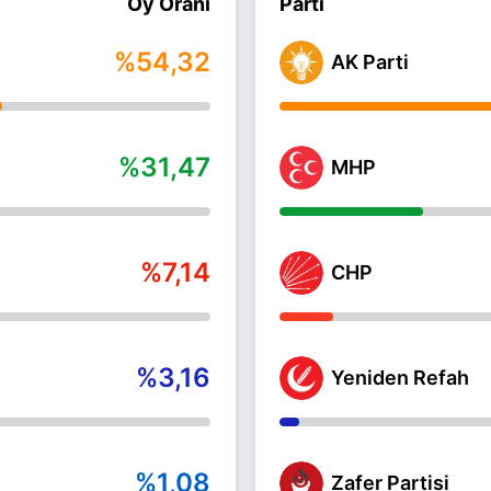
Oy Oranı
Parti
%54,32
AK Parti
%31,47
MHP
%7,14
CHP
%3,16
Yeniden Refah
%1,08
Zafer Partisi