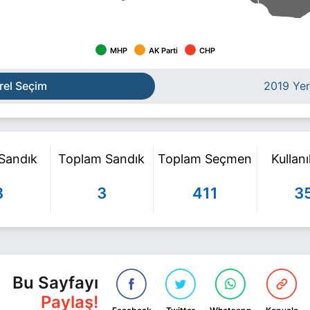
MHP
AK Parti
CHP
rel Seçim
2019 Yer
 Sandık
Toplam Sandık
Toplam Seçmen
Kullan
3
3
411
3
Bu Sayfayı
Paylaş!