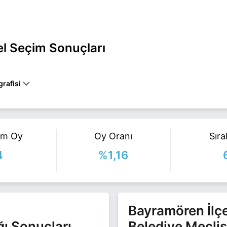
rel Seçim Sonuçları
grafisi
ırı BAYRAMÖREN belediye başkan adayı olarak İyi Parti ile 31 Mart 202
ili daha fazla bilgi için
İzzet Ferikoğlu Haberleri
sayfamızı ziyaret edi
am Oy
Oy Oranı
Sır
4
%1,16
Bayramören İlç
ğı Sonuçları
Belediye Meclis