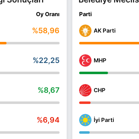
Oy Oranı
Parti
%58,96
AK Parti
%22,25
MHP
%8,67
CHP
%6,94
İyi Parti