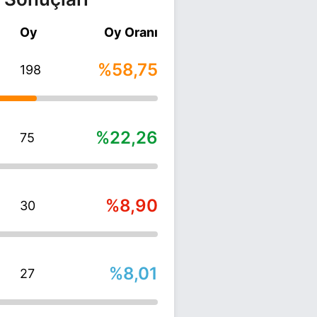
Oy
Oy Oranı
%58,75
198
%22,26
75
%8,90
30
%8,01
27