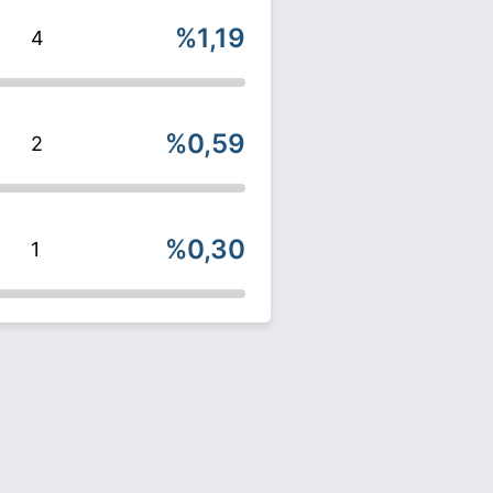
%1,19
4
%0,59
2
%0,30
1