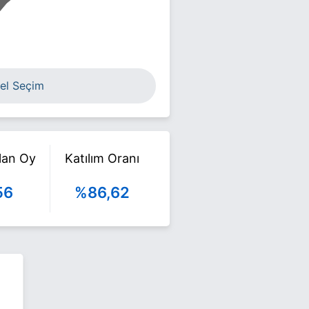
el Seçim
ılan Oy
Katılım Oranı
56
%86,62