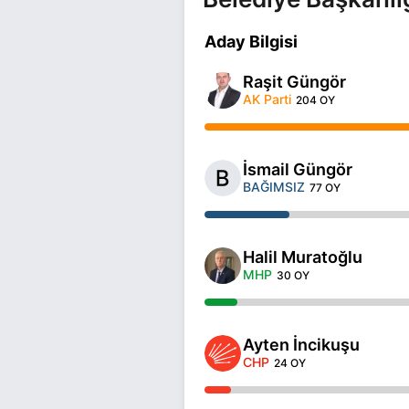
Aday Bilgisi
Raşit Güngör
AK Parti
204 OY
İsmail Güngör
BAĞIMSIZ
77 OY
Halil Muratoğlu
MHP
30 OY
Ayten İncikuşu
CHP
24 OY