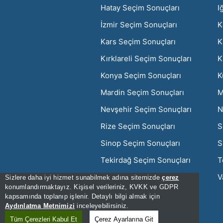
Hatay Seçim Sonuçları
I
İzmir Seçim Sonuçları
K
Kars Seçim Sonuçları
K
Kırklareli Seçim Sonuçları
K
Konya Seçim Sonuçları
K
Mardin Seçim Sonuçları
M
Nevşehir Seçim Sonuçları
N
Rize Seçim Sonuçları
S
Sinop Seçim Sonuçları
S
Tekirdağ Seçim Sonuçları
T
Uşak Seçim Sonuçları
V
Sizlere daha iyi hizmet sunabilmek adına sitemizde
çerez
konumlandırmaktayız. Kişisel verileriniz, KVKK ve GDPR
Zonguldak Seçim Sonuçları
kapsamında toplanıp işlenir. Detaylı bilgi almak için
Aydınlatma Metnimizi
inceleyebilirsiniz.
[Hata Bildir] - 09:23:09 - .3
Tüm Çerezleri Kabul Et
Çerez Ayarlarına Git