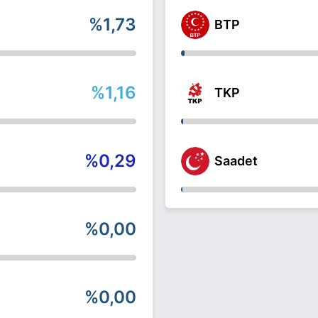
%1,73
BTP
%1,16
TKP
%0,29
Saadet
%0,00
%0,00