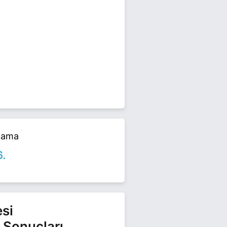
4 yerel seçimlerinde yarışıyor.
n.
alama
6.
esi
 Sonuçları