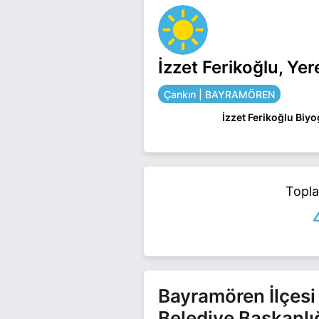
İzzet Ferikoğlu, Ye
Çankırı | BAYRAMÖREN
İzzet Ferikoğlu Biyo
İzzet Ferikoğlu Çank
İzzet Ferikoğlu ile ilg
Topl
Bayramören İlçesi
Belediye Başkanlı