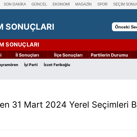
SON DAKİKA
GÜNCEL
EKONOMİ
MAGAZİN
SPOR
SEÇİM SONU
M SONUÇLARI
Önceki Seç
İM SONUÇLARI
i
İl Sonuçları
İlçe Sonuçları
Partilerin Durumu
›
›
Bayramören
İyi Parti
İzzet Ferikoğlu
en 31 Mart 2024 Yerel Seçimleri 