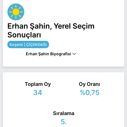
Erhan Şahin, Yerel Seçim
Sonuçları
Kırşehir | ÇİÇEKDAĞI
Erhan Şahin Biyografisi
Erhan Şahin Kırşehir ÇİÇEKDAĞI belediye başkan
adayı olarak İyi Parti ile 31 Mart 2024 yerel
Toplam Oy
Oy Oranı
seçimlerinde yarışıyor. Erhan Şahin ile ilgili daha
34
%0,75
fazla bilgi için
Erhan Şahin Haberleri
sayfamızı
ziyaret edin.
Sıralama
5.