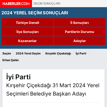
SEÇİM SONUÇLARI
2024 YEREL SEÇİM SONUÇLARI
Türkiye Geneli
İl Sonuçları
İlçe Sonuçları
Partilerin Durumu
Kazananlar
Adaylar
›
›
›
›
Seçim
2024 Yerel Seçim
Kırşehir Çiçekdağı
İyi Parti
Erhan Şahin
İyi Parti
Kırşehir Çiçekdağı 31 Mart 2024 Yerel
Seçimleri Belediye Başkan Adayı