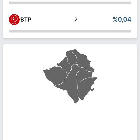
%0,04
BTP
2