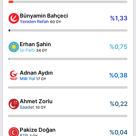
Bünyamin Bahçeci
%1,33
Yeniden Refah
60 OY
Erhan Şahin
%0,75
İyi Parti
34 OY
Adnan Aydın
%0,38
Milli Yol
17 OY
Ahmet Zorlu
%0,22
Saadet
10 OY
Pakize Doğan
%0,04
BTP
2 OY