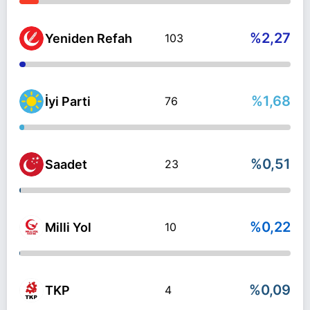
%2,27
Yeniden Refah
103
%1,68
İyi Parti
76
%0,51
Saadet
23
%0,22
Milli Yol
10
%0,09
TKP
4