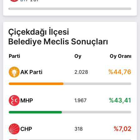
Çiçekdağı İlçesi
Belediye Meclis Sonuçları
Parti
Oy
Oy Oranı
%44,76
AK Parti
2.028
%43,41
MHP
1.967
%7,02
CHP
318