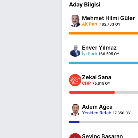
Aday Bilgisi
Mehmet Hilmi Güler
AK Parti
182.733 OY
Enver Yılmaz
İyi Parti
166.595 OY
Zekai Sana
CHP
75.615 OY
Adem Ağca
Yeniden Refah
17.350 OY
Sevinç Başaran