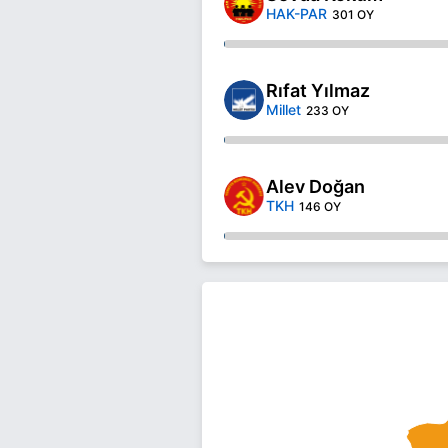
HAK-PAR
301 OY
Rıfat Yılmaz
Millet
233 OY
Alev Doğan
TKH
146 OY