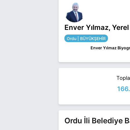
Enver Yılmaz, Yere
Ordu | BÜYÜKŞEHİR
Enver Yılmaz Biyogr
ENVER YILMAZ, 197
İLK, ORTA VE LISE
HUKUK FAKÜLTESIN
YILMAZ, 22. VE 23
Topl
OLARAK GÖREV YAPT
AK PARTI’DEN ORDU 
166
BABASIDIR.
Enver Yılmaz Ordu BÜ
Yılmaz ile ilgili daha 
Ordu İli Belediye 