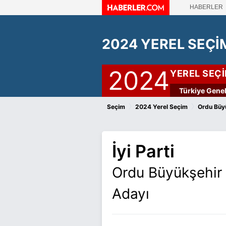
HABERLER
2024 YEREL SEÇİ
2024
YEREL SEÇ
Türkiye Genel
›
›
Seçim
2024 Yerel Seçim
Ordu Büy
İyi Parti
Ordu Büyükşehir 
Adayı