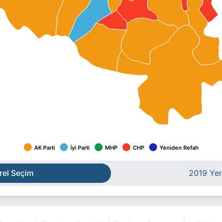
AK Parti
İyi Parti
MHP
CHP
Yeniden Refah
rel Seçim
2019 Yer