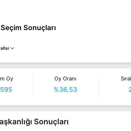
l Seçim Sonuçları
afisi
0 YILINDA ORDU'DA DOĞDU.
 EĞITIMINI ORDU'DA TAMAMLAYAN YILMAZ, İSTANBUL ÜNIVERSITESI
DEN MEZUN OLDU. HAKIMLIK VE SERBEST AVUKATLIK YAPAN
. DÖNEMLERDE ORDU, 24. DÖNEMDE ISE İSTANBUL MILLETVEKILI
am Oy
Oy Oranı
Sır
I. YILMAZ, 30 MART 2014’TEKI YEREL SEÇIMLERDE
BÜYÜKŞEHIR BELEDIYE BAŞKANI SEÇILDI. İYİ PARTININ ADAYI YIL
.595
%36,53
YÜKŞEHİR belediye başkan adayı olarak İyi Parti ile 31 Mart 2024 yer
fazla bilgi için
Enver Yılmaz Haberleri
sayfamızı ziyaret edin.
Başkanlığı Sonuçları