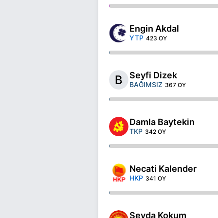
Engin Akdal
YTP
423 OY
Seyfi Dizek
BAĞIMSIZ
367 OY
Damla Baytekin
TKP
342 OY
Necati Kalender
HKP
341 OY
Sevda Kokum