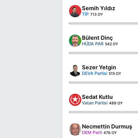
Semih Yıldız
TİP
713 OY
Bülent Dinç
HÜDA PAR
542 OY
Sezer Yetgin
DEVA Partisi
515 OY
Sedat Kutlu
Vatan Partisi
489 OY
Necmettin Durmuş
DEM Parti
476 OY