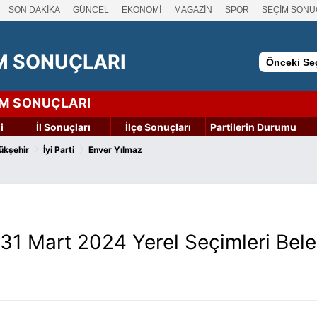
SON DAKİKA
GÜNCEL
EKONOMİ
MAGAZİN
SPOR
SEÇİM SONU
M SONUÇLARI
Önceki Seç
İM SONUÇLARI
i
İl Sonuçları
İlçe Sonuçları
Partilerin Durumu
›
›
ükşehir
İyi Parti
Enver Yılmaz
31 Mart 2024 Yerel Seçimleri Bel