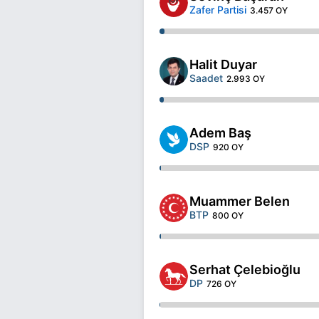
Zafer Partisi
3.457 OY
Halit Duyar
Saadet
2.993 OY
Adem Baş
DSP
920 OY
Muammer Belen
BTP
800 OY
Serhat Çelebioğlu
DP
726 OY