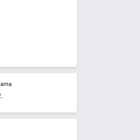
alama
MAZ, EVLI VE IKI ÇOCUK
2.
el seçimlerinde yarışıyor. Enver