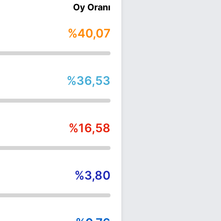
Oy Oranı
%40,07
%36,53
%16,58
%3,80