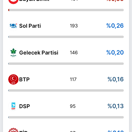
%0,26
Sol Parti
193
%0,20
Gelecek Partisi
146
%0,16
BTP
117
%0,13
DSP
95