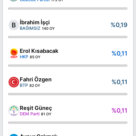
İbrahim İşçi
%0,19
BAĞIMSIZ
140 OY
Erol Kısabacak
%0,11
HKP
85 OY
Fahri Özgen
%0,11
BTP
82 OY
Reşit Güneç
%0,11
DEM Parti
81 OY