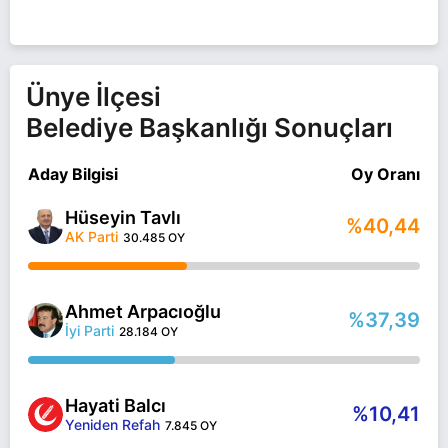
Ünye İlçesi
Belediye Başkanlığı Sonuçları
Aday Bilgisi
Oy Oranı
Hüseyin Tavlı
%40,44
AK Parti
30.485 OY
Ahmet Arpacıoğlu
%37,39
İyi Parti
28.184 OY
Hayati Balcı
%10,41
Yeniden Refah
7.845 OY