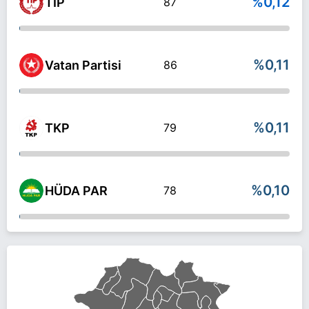
%0,12
TİP
87
%0,11
Vatan Partisi
86
%0,11
TKP
79
%0,10
HÜDA PAR
78