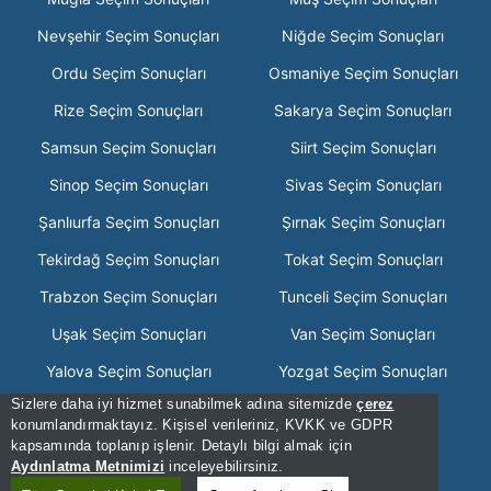
Nevşehir Seçim Sonuçları
Niğde Seçim Sonuçları
Ordu Seçim Sonuçları
Osmaniye Seçim Sonuçları
Rize Seçim Sonuçları
Sakarya Seçim Sonuçları
Samsun Seçim Sonuçları
Siirt Seçim Sonuçları
Sinop Seçim Sonuçları
Sivas Seçim Sonuçları
Şanlıurfa Seçim Sonuçları
Şırnak Seçim Sonuçları
Tekirdağ Seçim Sonuçları
Tokat Seçim Sonuçları
Trabzon Seçim Sonuçları
Tunceli Seçim Sonuçları
Uşak Seçim Sonuçları
Van Seçim Sonuçları
Yalova Seçim Sonuçları
Yozgat Seçim Sonuçları
Sizlere daha iyi hizmet sunabilmek adına sitemizde
çerez
Zonguldak Seçim Sonuçları
konumlandırmaktayız. Kişisel verileriniz, KVKK ve GDPR
kapsamında toplanıp işlenir. Detaylı bilgi almak için
[Hata Bildir] - 05:59:05 - .2
Aydınlatma Metnimizi
inceleyebilirsiniz.