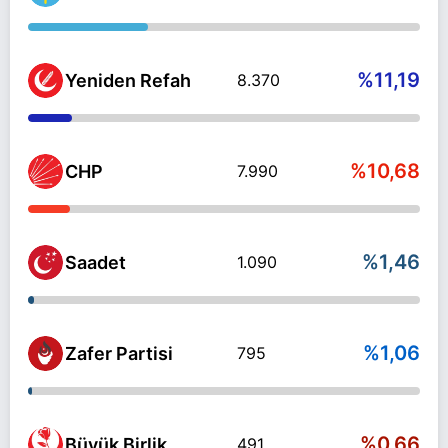
%11,19
Yeniden Refah
8.370
%10,68
CHP
7.990
%1,46
Saadet
1.090
%1,06
Zafer Partisi
795
%0,66
Büyük Birlik
491