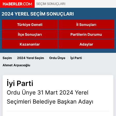
SEÇİM SONUÇLARI
2024 YEREL SEÇİM SONUÇLARI
Türkiye Geneli
İl Sonuçları
İlçe Sonuçları
Partilerin Durumu
Kazananlar
Adaylar
›
›
›
›
Seçim
2024 Yerel Seçim
Ordu Ünye
İyi Parti
Ahmet Arpacıoğlu
İyi Parti
Ordu Ünye 31 Mart 2024 Yerel
Seçimleri Belediye Başkan Adayı