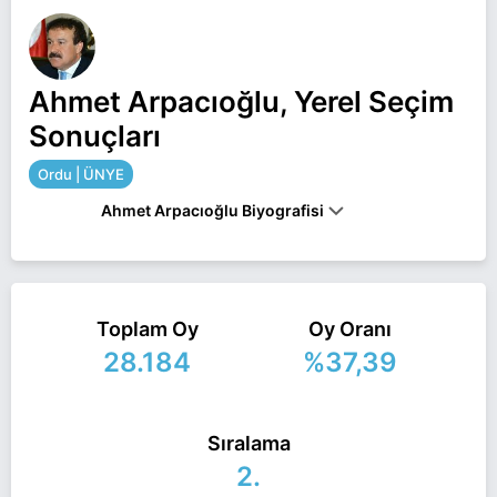
Ahmet Arpacıoğlu, Yerel Seçim
Sonuçları
Ordu | ÜNYE
Ahmet Arpacıoğlu Biyografisi
Ahmet Arpacıoğlu Ordu ÜNYE belediye başkan
adayı olarak İyi Parti ile 31 Mart 2024 yerel
Toplam Oy
Oy Oranı
seçimlerinde yarışıyor. Ahmet Arpacıoğlu ile ilgili
28.184
%37,39
daha fazla bilgi için
Ahmet Arpacıoğlu Haberleri
sayfamızı ziyaret edin.
Sıralama
2.