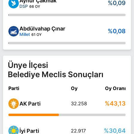
Aynur Çakmak
%0,09
DSP
66 OY
Abdülvahap Çınar
%0,08
Millet
61 OY
Ünye İlçesi
Belediye Meclis Sonuçları
Parti
Oy
Oy Oranı
%43,13
AK Parti
32.258
%30,64
İyi Parti
22.917