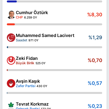
Cumhur Öztürk
%8,30
CHP
6.259 OY
Muhammed Samed Lacivert
%1,29
Saadet
971 OY
Zeki Fidan
%0,70
Büyük Birlik
525 OY
Avşin Kaşık
%0,57
Zafer Partisi
430 OY
Tevrat Korkmaz
%0,23
Gelecek Partisi
173 OY