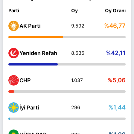
Parti
Oy
Oy Oranı
%46,77
AK Parti
9.592
%42,11
Yeniden Refah
8.636
%5,06
CHP
1.037
%1,44
İyi Parti
296