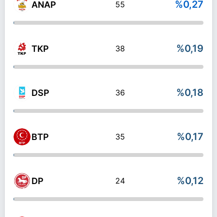
%0,27
ANAP
55
%0,19
TKP
38
%0,18
DSP
36
%0,17
BTP
35
%0,12
DP
24