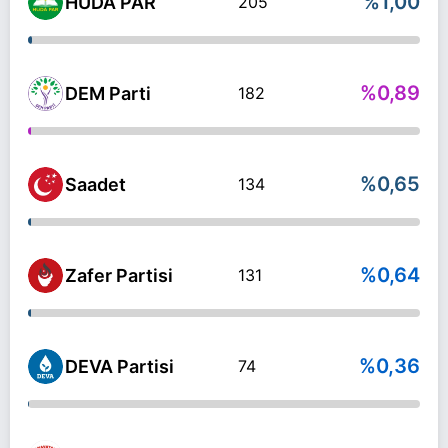
%1,00
HÜDA PAR
205
%0,89
DEM Parti
182
%0,65
Saadet
134
%0,64
Zafer Partisi
131
%0,36
DEVA Partisi
74