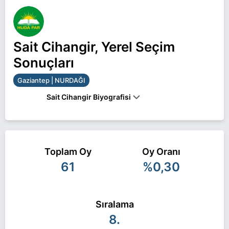
Sait Cihangir, Yerel Seçim
Sonuçları
Gaziantep | NURDAĞI
Sait Cihangir Biyografisi
Sait Cihangir Gaziantep NURDAĞI belediye
başkan adayı olarak HÜDA PAR ile 31 Mart 2024
Toplam Oy
Oy Oranı
yerel seçimlerinde yarışıyor. Sait Cihangir ile ilgili
61
%0,30
daha fazla bilgi için
Sait Cihangir Haberleri
sayfamızı ziyaret edin.
Sıralama
8.