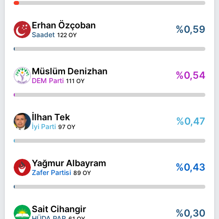
Erhan Özçoban
%0,59
Saadet
122 OY
Müslüm Denizhan
%0,54
DEM Parti
111 OY
İlhan Tek
%0,47
İyi Parti
97 OY
Yağmur Albayram
%0,43
Zafer Partisi
89 OY
Sait Cihangir
%0,30
HÜDA PAR
61 OY