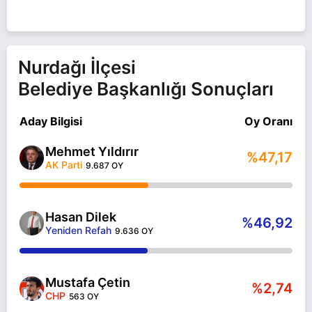
Nurdağı İlçesi
Belediye Başkanlığı Sonuçları
Aday Bilgisi
Oy Oranı
Mehmet Yıldırır
%47,17
AK Parti
9.687 OY
Hasan Dilek
%46,92
Yeniden Refah
9.636 OY
Mustafa Çetin
%2,74
CHP
563 OY