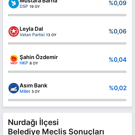
Mustafa Barna
%0,09
DSP
19 OY
Leyla Dal
%0,06
Vatan Partisi
13 OY
Şahin Özdemir
%0,04
HKP
8 OY
Asım Barık
%0,02
Millet
5 OY
Nurdağı İlçesi
Belediye Meclis Sonuçları