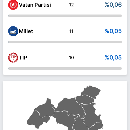
%0,06
Vatan Partisi
12
%0,05
Millet
11
%0,05
TİP
10