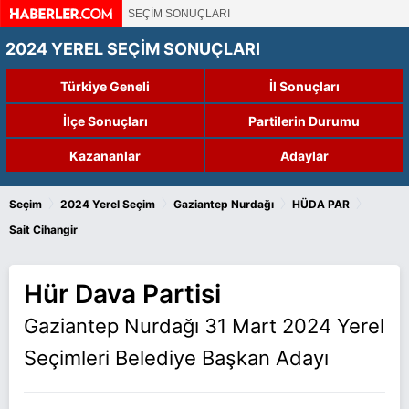
SEÇİM SONUÇLARI
2024 YEREL SEÇİM SONUÇLARI
Türkiye Geneli
İl Sonuçları
İlçe Sonuçları
Partilerin Durumu
Kazananlar
Adaylar
›
›
›
›
Seçim
2024 Yerel Seçim
Gaziantep Nurdağı
HÜDA PAR
Sait Cihangir
Hür Dava Partisi
Gaziantep Nurdağı 31 Mart 2024 Yerel
Seçimleri Belediye Başkan Adayı