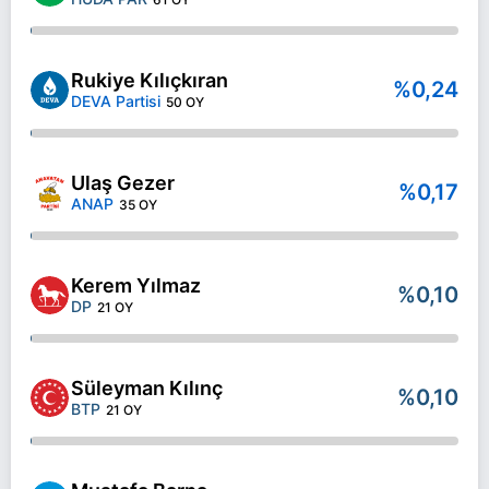
Rukiye Kılıçkıran
%0,24
DEVA Partisi
50 OY
Ulaş Gezer
%0,17
ANAP
35 OY
Kerem Yılmaz
%0,10
DP
21 OY
Süleyman Kılınç
%0,10
BTP
21 OY