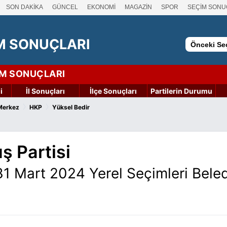
SON DAKİKA
GÜNCEL
EKONOMİ
MAGAZİN
SPOR
SEÇİM SONU
M SONUÇLARI
Önceki Seç
İM SONUÇLARI
i
İl Sonuçları
İlçe Sonuçları
Partilerin Durumu
›
›
Merkez
HKP
Yüksel Bedir
ş Partisi
1 Mart 2024 Yerel Seçimleri Bele