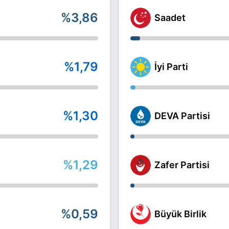
%3,86
Saadet
%1,79
İyi Parti
%1,30
DEVA Partisi
%1,29
Zafer Partisi
%0,59
Büyük Birlik