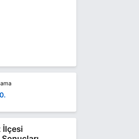
imlerinde yarışıyor. Yüksel Bedir
alama
0.
İlçesi
 Sonuçları