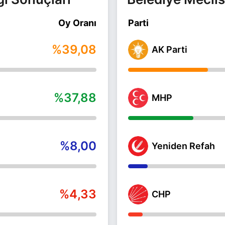
Oy Oranı
Parti
%39,08
AK Parti
%37,88
MHP
%8,00
Yeniden Refah
%4,33
CHP