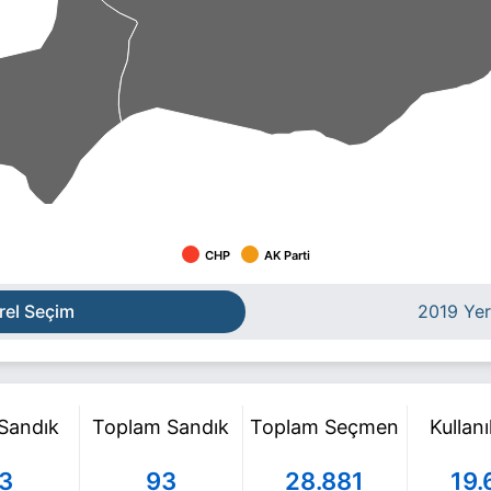
CHP
AK Parti
rel Seçim
2019 Yer
 Sandık
Toplam Sandık
Toplam Seçmen
Kullan
3
93
28.881
19.