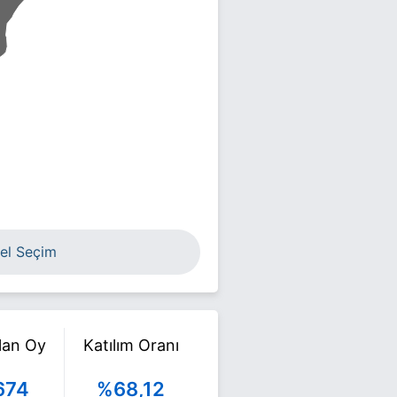
el Seçim
ılan Oy
Katılım Oranı
674
%68,12