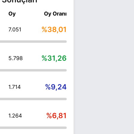
Oy
Oy Oranı
%38,01
7.051
%31,26
5.798
%9,24
1.714
%6,81
1.264