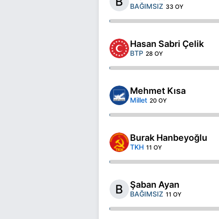
BAĞIMSIZ
33 OY
Hasan Sabri Çelik
BTP
28 OY
Mehmet Kısa
Millet
20 OY
Burak Hanbeyoğlu
TKH
11 OY
Şaban Ayan
BAĞIMSIZ
11 OY