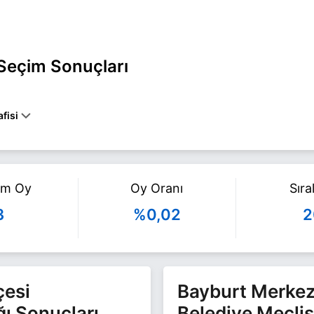
 Seçim Sonuçları
fisi
 MERKEZ belediye başkan adayı olarak HKP ile 31 Mart 2024 yerel seç
lgi için
Yüksel Bedir Haberleri
sayfamızı ziyaret edin.
am Oy
Oy Oranı
Sır
3
%0,02
2
çesi
Bayburt Merkez 
ğı Sonuçları
Belediye Meclis