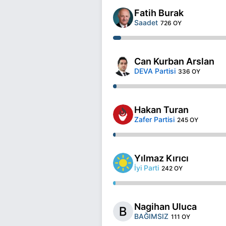
Fatih Burak
Saadet
726 OY
Can Kurban Arslan
DEVA Partisi
336 OY
Hakan Turan
Zafer Partisi
245 OY
Yılmaz Kırıcı
İyi Parti
242 OY
Nagihan Uluca
BAĞIMSIZ
111 OY