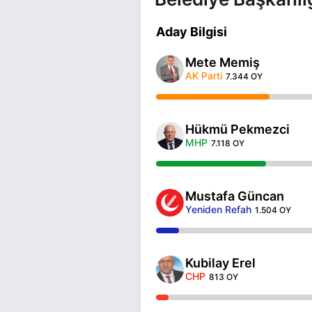
Aday Bilgisi
Mete Memiş
AK Parti
7.344 OY
Hükmü Pekmezci
MHP
7.118 OY
Mustafa Güncan
Yeniden Refah
1.504 OY
Kubilay Erel
CHP
813 OY