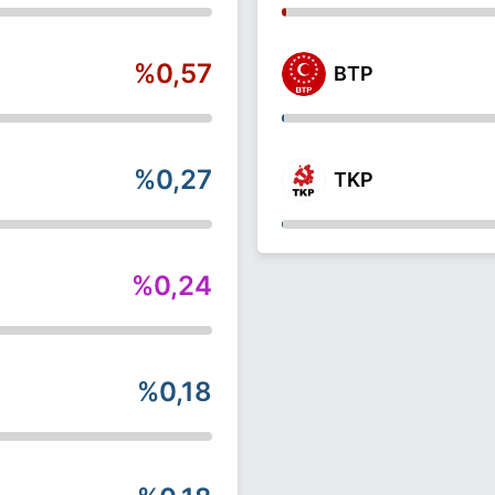
%0,57
BTP
%0,27
TKP
%0,24
%0,18