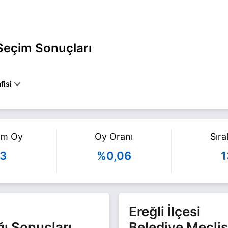
 Seçim Sonuçları
fisi
k EREĞLİ belediye başkan adayı olarak HKP ile 31 Mart 2024 yerel s
azla bilgi için
Sadık Caner Haberleri
sayfamızı ziyaret edin.
am Oy
Oy Oranı
Sır
3
%0,06
1
Ereğli İlçesi
ğı Sonuçları
Belediye Meclis