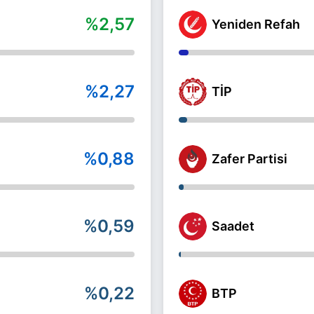
%2,57
Yeniden Refah
%2,27
TİP
%0,88
Zafer Partisi
%0,59
Saadet
%0,22
BTP