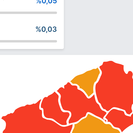
%0,05
%0,03