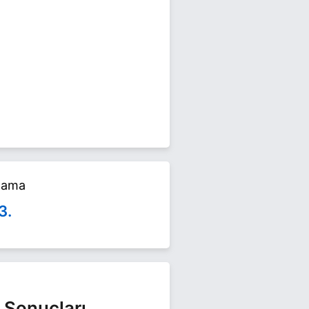
eçimlerinde yarışıyor. Sadık
alama
3.
 Sonuçları