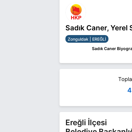
Sadık Caner, Yerel
Zonguldak | EREĞLİ
Sadık Caner Biyogra
Sadık Caner Zongulda
Caner ile ilgili daha f
Topl
4
Ereğli İlçesi
Belediye Başkanlı