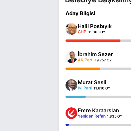
Aday Bilgisi
Halil Posbıyık
CHP
31.365 OY
İbrahim Sezer
AK Parti
19.757 OY
Murat Sesli
İyi Parti
11.610 OY
Emre Karaarslan
Yeniden Refah
1.835 OY