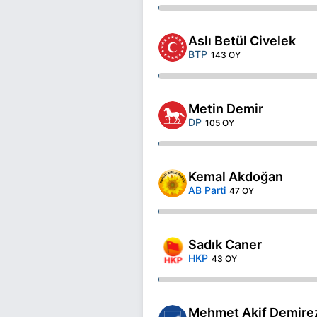
Aslı Betül Civelek
BTP
143 OY
Metin Demir
DP
105 OY
Kemal Akdoğan
AB Parti
47 OY
Sadık Caner
HKP
43 OY
Mehmet Akif Demire