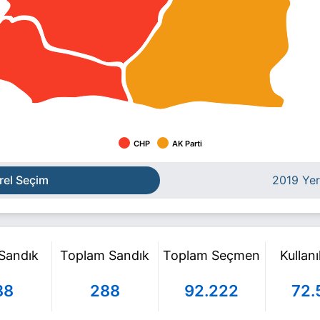
CHP
AK Parti
rel Seçim
2019 Yer
 Sandık
Toplam Sandık
Toplam Seçmen
Kullan
88
288
92.222
72.