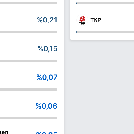
%0,21
TKP
%0,15
%0,07
%0,06
zen