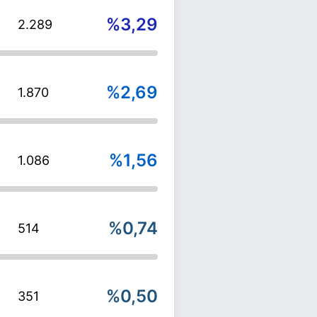
%3,29
2.289
%2,69
1.870
%1,56
1.086
%0,74
514
%0,50
351