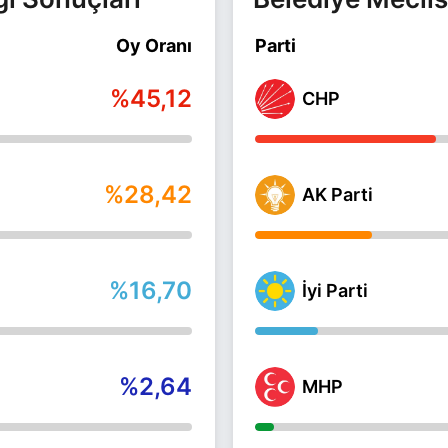
Oy Oranı
Parti
%45,12
CHP
%28,42
AK Parti
%16,70
İyi Parti
%2,64
MHP