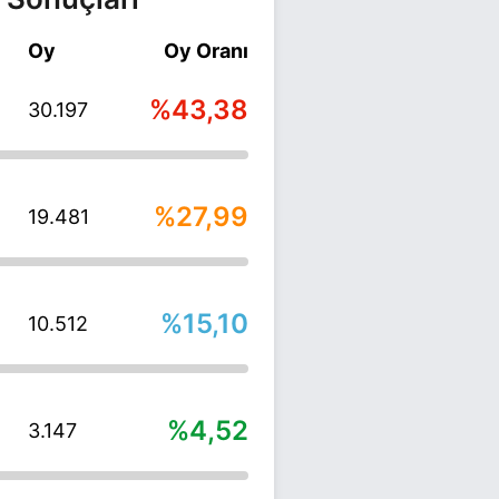
Oy
Oy Oranı
%43,38
30.197
%27,99
19.481
%15,10
10.512
%4,52
3.147