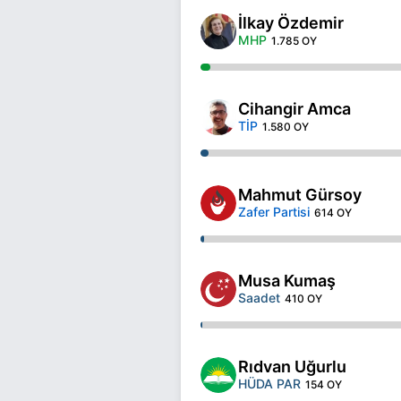
İlkay Özdemir
MHP
1.785 OY
Cihangir Amca
TİP
1.580 OY
Mahmut Gürsoy
Zafer Partisi
614 OY
Musa Kumaş
Saadet
410 OY
Rıdvan Uğurlu
HÜDA PAR
154 OY