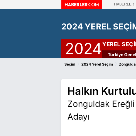
HABERLER
2024 YEREL SEÇİ
2024
YEREL SEÇ
Türkiye Genel
›
›
Seçim
2024 Yerel Seçim
Zonguldak
Halkın Kurtulu
Zonguldak Ereğli
Adayı