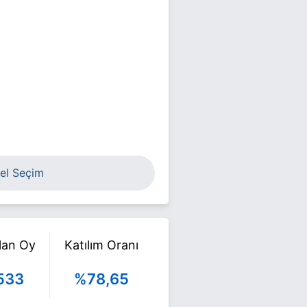
el Seçim
ılan Oy
Katılım Oranı
533
%78,65