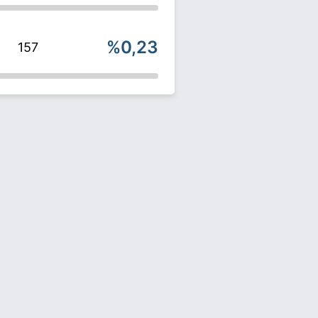
%0,23
157