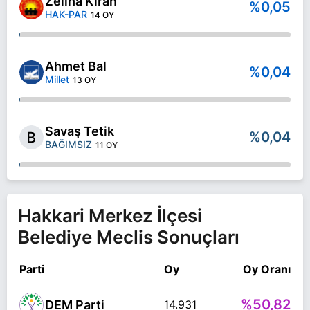
Zeliha Kıran
%0,05
HAK-PAR
14 OY
Ahmet Bal
%0,04
Millet
13 OY
Savaş Tetik
%0,04
BAĞIMSIZ
11 OY
Hakkari Merkez İlçesi
Belediye Meclis Sonuçları
Parti
Oy
Oy Oranı
%50,82
DEM Parti
14.931