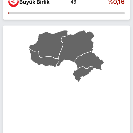
%0,16
Büyük Birlik
48