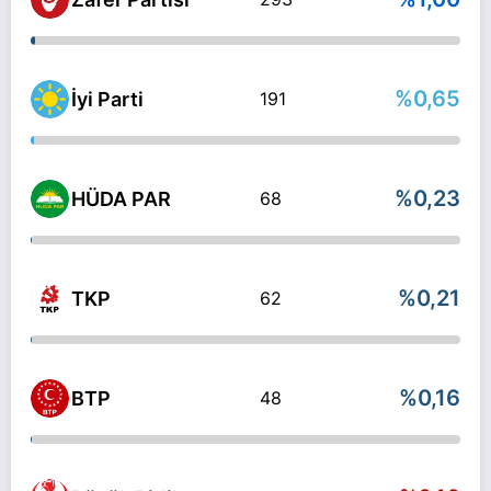
%0,65
İyi Parti
191
%0,23
HÜDA PAR
68
%0,21
TKP
62
%0,16
BTP
48