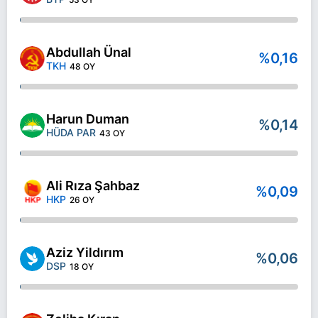
Abdullah Ünal
%0,16
TKH
48 OY
Harun Duman
%0,14
HÜDA PAR
43 OY
Ali Rıza Şahbaz
%0,09
HKP
26 OY
Aziz Yildırım
%0,06
DSP
18 OY