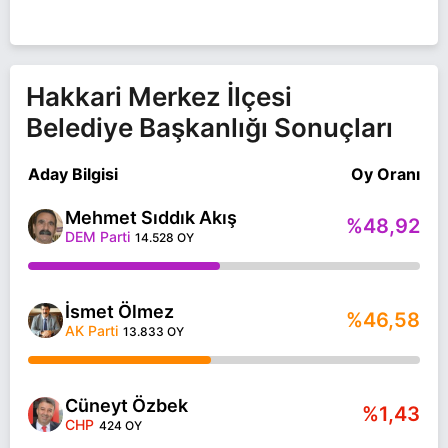
Hakkari Merkez İlçesi
Belediye Başkanlığı Sonuçları
Aday Bilgisi
Oy Oranı
Mehmet Sıddık Akış
%48,92
DEM Parti
14.528 OY
İsmet Ölmez
%46,58
AK Parti
13.833 OY
Cüneyt Özbek
%1,43
CHP
424 OY