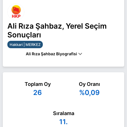
Ali Rıza Şahbaz, Yerel Seçim
Sonuçları
Hakkari | MERKEZ
Ali Rıza Şahbaz Biyografisi
Ali Rıza Şahbaz Hakkari MERKEZ belediye başkan
adayı olarak HKP ile 31 Mart 2024 yerel
Toplam Oy
Oy Oranı
seçimlerinde yarışıyor. Ali Rıza Şahbaz ile ilgili
26
%0,09
daha fazla bilgi için
Ali Rıza Şahbaz Haberleri
sayfamızı ziyaret edin.
Sıralama
11.