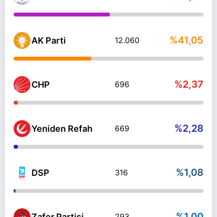
%41,05
AK Parti
12.060
%2,37
CHP
696
%2,28
Yeniden Refah
669
%1,08
DSP
316
%1,00
Zafer Partisi
293