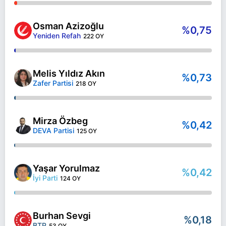
Osman Azizoğlu
%0,75
Yeniden Refah
222 OY
Melis Yıldız Akın
%0,73
Zafer Partisi
218 OY
Mirza Özbeg
%0,42
DEVA Partisi
125 OY
Yaşar Yorulmaz
%0,42
İyi Parti
124 OY
Burhan Sevgi
%0,18
BTP
53 OY