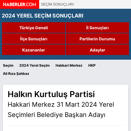
SEÇİM SONUÇLARI
2024 YEREL SEÇİM SONUÇLARI
Türkiye Geneli
İl Sonuçları
İlçe Sonuçları
Partilerin Durumu
Kazananlar
Adaylar
›
›
›
›
Seçim
2024 Yerel Seçim
Hakkari Merkez
HKP
Ali Rıza Şahbaz
Halkın Kurtuluş Partisi
Hakkari Merkez 31 Mart 2024 Yerel
Seçimleri Belediye Başkan Adayı