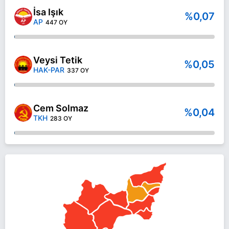
İsa Işık
%0,07
AP
447 OY
Veysi Tetik
%0,05
HAK-PAR
337 OY
Cem Solmaz
%0,04
TKH
283 OY