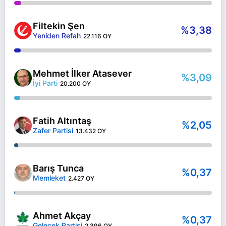
Filtekin Şen
%3,38
Yeniden Refah
22.116 OY
Mehmet İlker Atasever
%3,09
İyi Parti
20.200 OY
Fatih Altıntaş
%2,05
Zafer Partisi
13.432 OY
Barış Tunca
%0,37
Memleket
2.427 OY
Ahmet Akçay
%0,37
Gelecek Partisi
2.396 OY