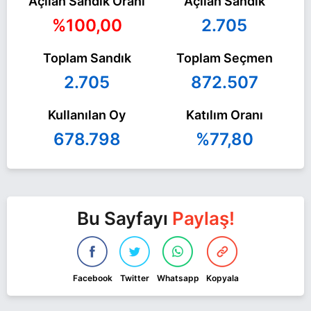
Açılan Sandık Oranı
Açılan Sandık
%100,00
2.705
Toplam Sandık
Toplam Seçmen
2.705
872.507
Kullanılan Oy
Katılım Oranı
678.798
%77,80
Bu Sayfayı
Paylaş!
Facebook
Twitter
Whatsapp
Kopyala