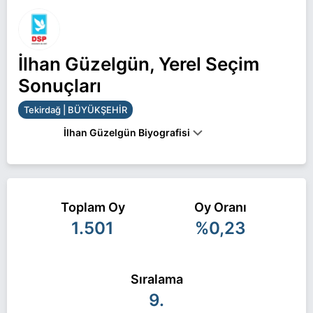
İlhan Güzelgün, Yerel Seçim
Sonuçları
Tekirdağ | BÜYÜKŞEHİR
İlhan Güzelgün Biyografisi
İlhan Güzelgün Tekirdağ BÜYÜKŞEHİR belediye
başkan adayı olarak DSP ile 31 Mart 2024 yerel
Toplam Oy
Oy Oranı
seçimlerinde yarışıyor. İlhan Güzelgün ile ilgili daha
1.501
%0,23
fazla bilgi için
İlhan Güzelgün Haberleri
sayfamızı
ziyaret edin.
Sıralama
9.