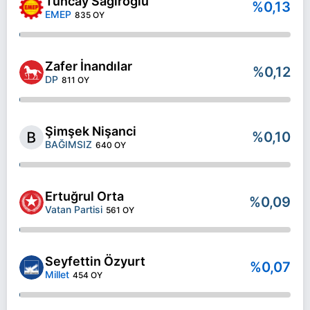
Tuncay Sağıroğlu
%0,13
EMEP
835 OY
Zafer İnandılar
%0,12
DP
811 OY
Şimşek Nişanci
%0,10
BAĞIMSIZ
640 OY
Ertuğrul Orta
%0,09
Vatan Partisi
561 OY
Seyfettin Özyurt
%0,07
Millet
454 OY