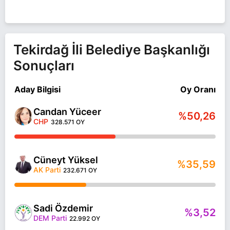
Tekirdağ İli Belediye Başkanlığı
Sonuçları
Aday Bilgisi
Oy Oranı
Candan Yüceer
%50,26
CHP
328.571 OY
Cüneyt Yüksel
%35,59
AK Parti
232.671 OY
Sadi Özdemir
%3,52
DEM Parti
22.992 OY