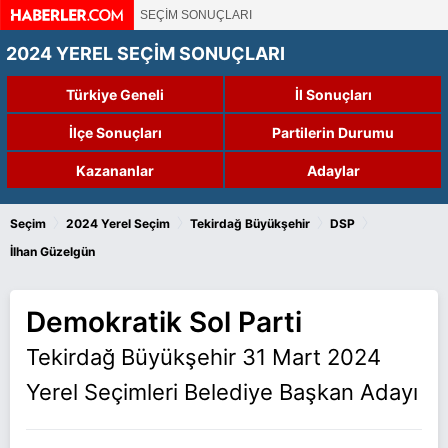
SEÇİM SONUÇLARI
2024 YEREL SEÇİM SONUÇLARI
Türkiye Geneli
İl Sonuçları
İlçe Sonuçları
Partilerin Durumu
Kazananlar
Adaylar
›
›
›
›
Seçim
2024 Yerel Seçim
Tekirdağ Büyükşehir
DSP
İlhan Güzelgün
Demokratik Sol Parti
Tekirdağ Büyükşehir 31 Mart 2024
Yerel Seçimleri Belediye Başkan Adayı