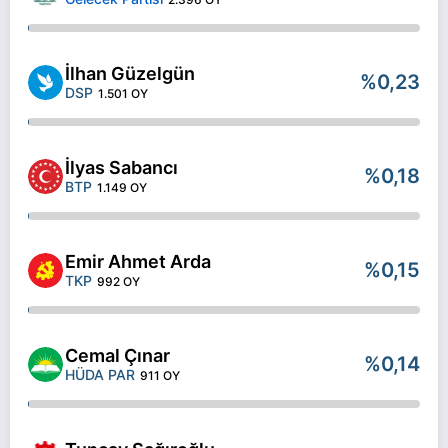
İlhan Güzelgün
%0,23
DSP
1.501 OY
İlyas Sabancı
%0,18
BTP
1.149 OY
Emir Ahmet Arda
%0,15
TKP
992 OY
Cemal Çınar
%0,14
HÜDA PAR
911 OY