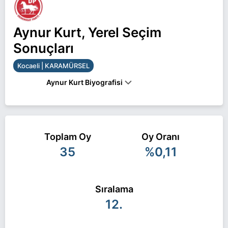
Aynur Kurt, Yerel Seçim
Sonuçları
Kocaeli | KARAMÜRSEL
Aynur Kurt Biyografisi
Aynur Kurt Kocaeli KARAMÜRSEL belediye başkan
adayı olarak DP ile 31 Mart 2024 yerel
Toplam Oy
Oy Oranı
seçimlerinde yarışıyor. Aynur Kurt ile ilgili daha
35
%0,11
fazla bilgi için
Aynur Kurt Haberleri
sayfamızı
ziyaret edin.
Sıralama
12.