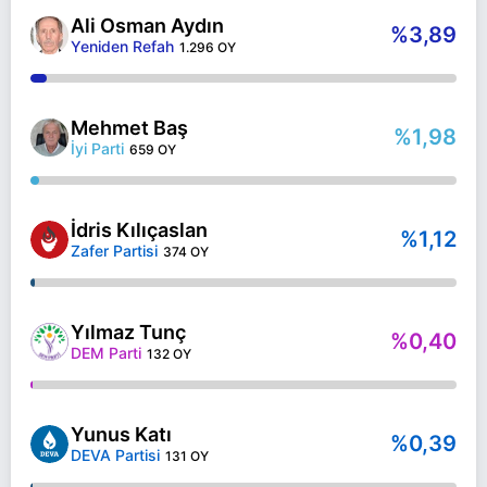
Ali Osman Aydın
%3,89
Yeniden Refah
1.296 OY
Mehmet Baş
%1,98
İyi Parti
659 OY
İdris Kılıçaslan
%1,12
Zafer Partisi
374 OY
Yılmaz Tunç
%0,40
DEM Parti
132 OY
Yunus Katı
%0,39
DEVA Partisi
131 OY