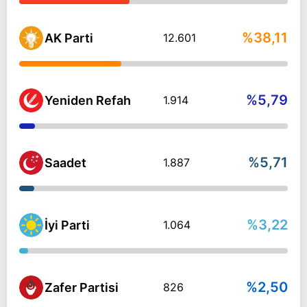
%38,11
AK Parti
12.601
%5,79
Yeniden Refah
1.914
%5,71
Saadet
1.887
%3,22
İyi Parti
1.064
%2,50
Zafer Partisi
826