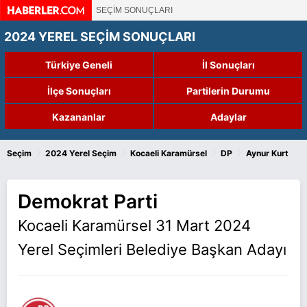
SEÇİM SONUÇLARI
2024 YEREL SEÇİM SONUÇLARI
Türkiye Geneli
İl Sonuçları
İlçe Sonuçları
Partilerin Durumu
Kazananlar
Adaylar
›
›
›
›
Seçim
2024 Yerel Seçim
Kocaeli Karamürsel
DP
Aynur Kurt
Demokrat Parti
Kocaeli Karamürsel 31 Mart 2024
Yerel Seçimleri Belediye Başkan Adayı