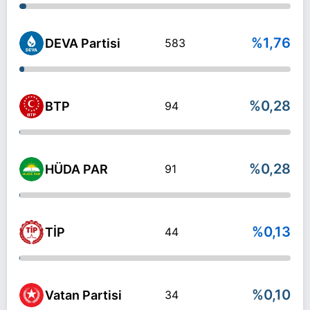
%1,76
DEVA Partisi
583
%0,28
BTP
94
%0,28
HÜDA PAR
91
%0,13
TİP
44
%0,10
Vatan Partisi
34