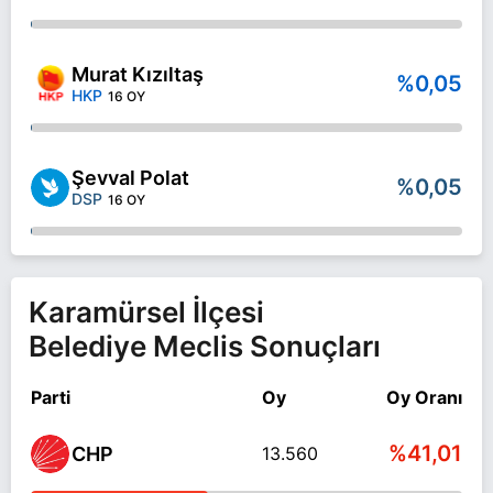
Murat Kızıltaş
%0,05
HKP
16 OY
Şevval Polat
%0,05
DSP
16 OY
Karamürsel İlçesi
Belediye Meclis Sonuçları
Parti
Oy
Oy Oranı
%41,01
CHP
13.560