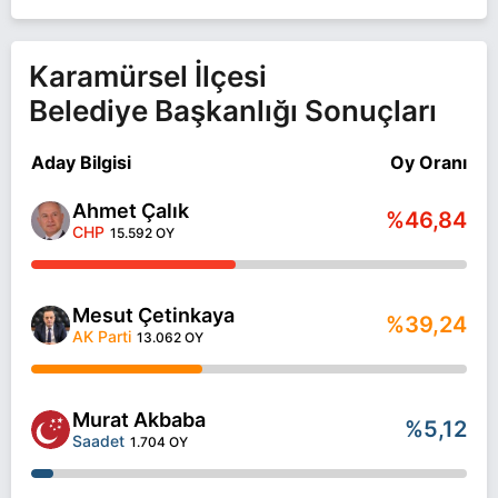
Karamürsel İlçesi
Belediye Başkanlığı Sonuçları
Aday Bilgisi
Oy Oranı
Ahmet Çalık
%46,84
CHP
15.592 OY
Mesut Çetinkaya
%39,24
AK Parti
13.062 OY
Murat Akbaba
%5,12
Saadet
1.704 OY