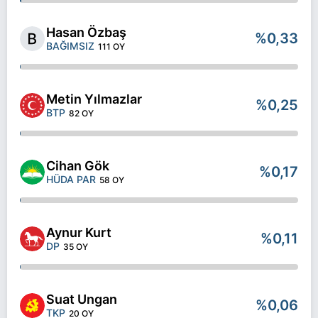
Hasan Özbaş
%0,33
BAĞIMSIZ
111 OY
Metin Yılmazlar
%0,25
BTP
82 OY
Cihan Gök
%0,17
HÜDA PAR
58 OY
Aynur Kurt
%0,11
DP
35 OY
Suat Ungan
%0,06
TKP
20 OY