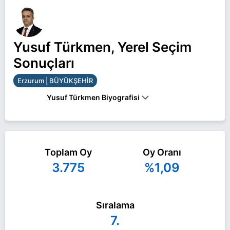
Yusuf Türkmen, Yerel Seçim
Sonuçları
Erzurum | BÜYÜKŞEHİR
Yusuf Türkmen Biyografisi
Yusuf Türkmen Erzurum BÜYÜKŞEHİR belediye
başkan adayı olarak DEVA Partisi ile 31 Mart 2024
Toplam Oy
Oy Oranı
yerel seçimlerinde yarışıyor. Yusuf Türkmen ile ilgili
3.775
%1,09
daha fazla bilgi için
Yusuf Türkmen Haberleri
sayfamızı ziyaret edin.
Sıralama
7.