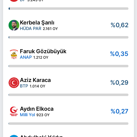
Kerbela Şanlı
%0,62
HÜDA PAR
2.161 OY
Faruk Gözübüyük
%0,35
ANAP
1.212 OY
Aziz Karaca
%0,29
BTP
1.014 OY
Aydın Elkoca
%0,27
Milli Yol
923 OY