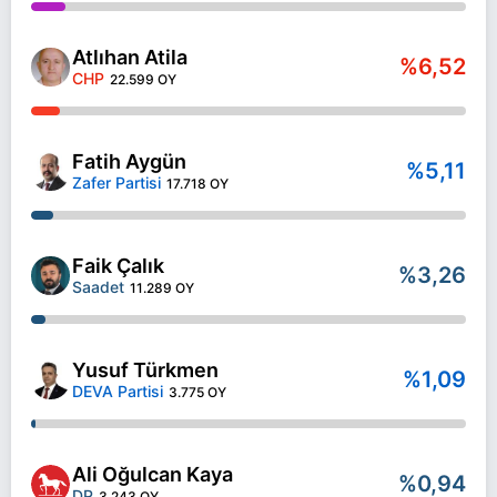
Atlıhan Atila
%6,52
CHP
22.599 OY
Fatih Aygün
%5,11
Zafer Partisi
17.718 OY
Faik Çalık
%3,26
Saadet
11.289 OY
Yusuf Türkmen
%1,09
DEVA Partisi
3.775 OY
Ali Oğulcan Kaya
%0,94
DP
3.243 OY