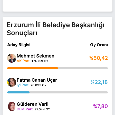
Erzurum İli Belediye Başkanlığı
Sonuçları
Aday Bilgisi
Oy Oranı
Mehmet Sekmen
%50,42
AK Parti
174.759 OY
Fatma Canan Uçar
%22,18
İyi Parti
76.893 OY
Gülderen Varli
%7,80
DEM Parti
27.044 OY