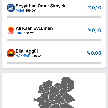
Seyyithan Ömer Şimşek
%0,10
Millet
359 OY
Ali Kaan Evcümen
%0,10
HKP
350 OY
Bilal Aggül
%0,08
HAK-PAR
280 OY