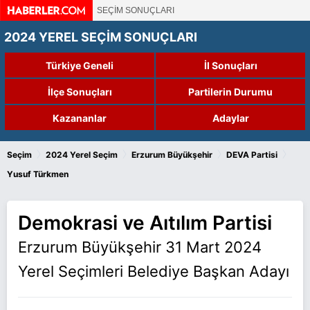
SEÇİM SONUÇLARI
2024 YEREL SEÇİM SONUÇLARI
Türkiye Geneli
İl Sonuçları
İlçe Sonuçları
Partilerin Durumu
Kazananlar
Adaylar
›
›
›
›
Seçim
2024 Yerel Seçim
Erzurum Büyükşehir
DEVA Partisi
Yusuf Türkmen
Demokrasi ve Aıtılım Partisi
Erzurum Büyükşehir 31 Mart 2024
Yerel Seçimleri Belediye Başkan Adayı