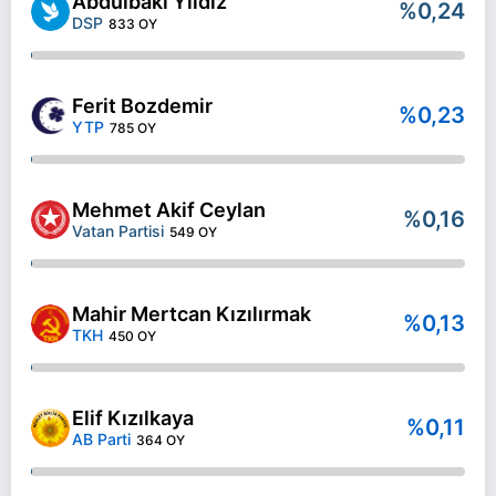
Abdulbaki Yıldız
%0,24
DSP
833 OY
Ferit Bozdemir
%0,23
YTP
785 OY
Mehmet Akif Ceylan
%0,16
Vatan Partisi
549 OY
Mahir Mertcan Kızılırmak
%0,13
TKH
450 OY
Elif Kızılkaya
%0,11
AB Parti
364 OY