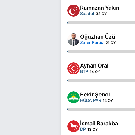
Ramazan Yakın
Saadet
38 OY
Oğuzhan Üzü
Zafer Partisi
21 OY
Ayhan Oral
BTP
14 OY
Bekir Şenol
HÜDA PAR
14 OY
İsmail Barakba
DP
13 OY