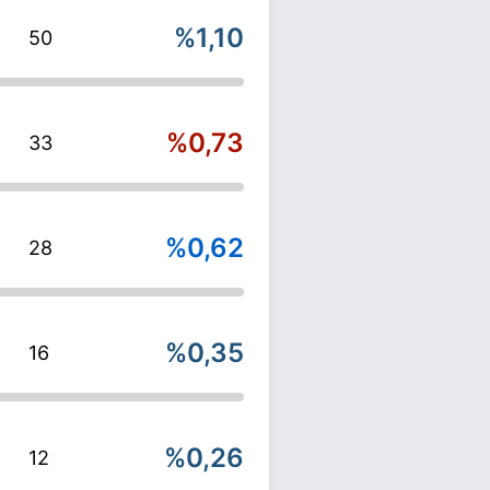
%1,10
50
%0,73
33
%0,62
28
%0,35
16
%0,26
12