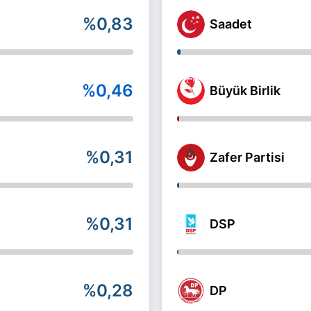
%0,83
Saadet
%0,46
Büyük Birlik
%0,31
Zafer Partisi
%0,31
DSP
%0,28
DP