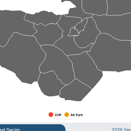
CHP
AK Parti
rel Seçim
2019 Yer