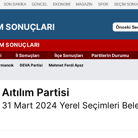
SON DAKİKA
GÜNCEL
EKONOMİ
MAGAZİN
SPOR
SEÇİM SONU
M SONUÇLARI
Önceki Seç
İM SONUÇLARI
i
İl Sonuçları
İlçe Sonuçları
Partilerin Durumu
›
›
rmancık
DEVA Partisi
Mehmet Ferdi Ayaz
ıtılım Partisi
31 Mart 2024 Yerel Seçimleri Bel