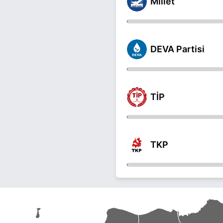
Millet
DEVA Partisi
TİP
TKP