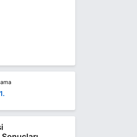
art 2024 yerel seçimlerinde
famızı ziyaret edin.
alama
1.
i
 Sonuçları