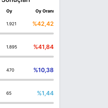
Oy
Oy Oranı
%42,42
1.921
%41,84
1.895
%10,38
470
%1,44
65