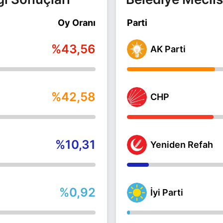
Oy Oranı
Parti
%43,56
AK Parti
%42,58
CHP
%10,31
Yeniden Refah
%0,92
İyi Parti