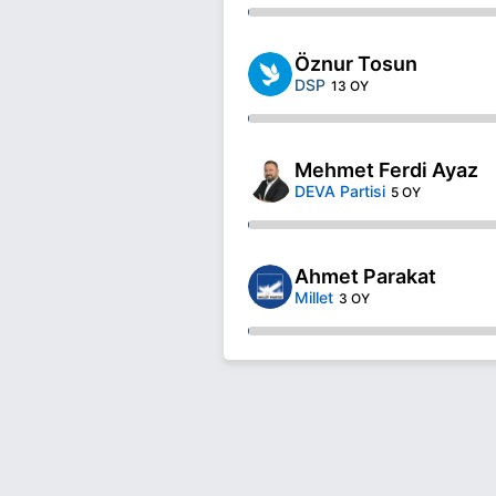
Öznur Tosun
DSP
13 OY
Mehmet Ferdi Ayaz
DEVA Partisi
5 OY
Ahmet Parakat
Millet
3 OY