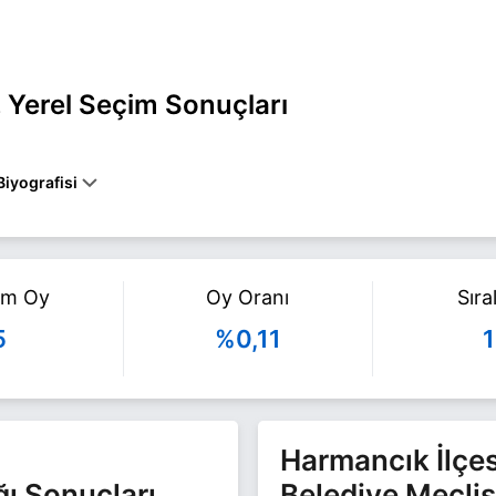
 Yerel Seçim Sonuçları
iyografisi
ursa HARMANCIK belediye başkan adayı olarak DEVA Partisi ile 31 M
i Ayaz ile ilgili daha fazla bilgi için
Mehmet Ferdi Ayaz Haberleri
say
am Oy
Oy Oranı
Sır
5
%0,11
1
Harmancık İlçes
ğı Sonuçları
Belediye Meclis