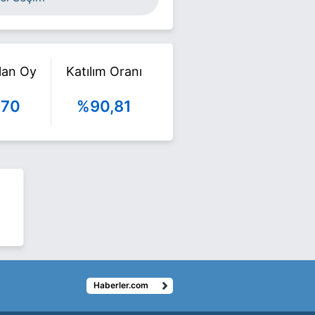
ılan Oy
Katılım Oranı
970
%90,81
Haberler.com