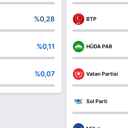
%0,28
BTP
%0,11
HÜDA PAR
%0,07
Vatan Partisi
Sol Parti