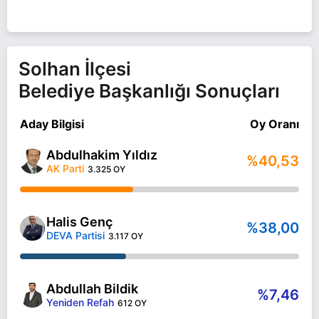
olarak DEVA Partisi ile 31 Mart 2024 yerel
seçimlerinde yarışıyor. Halis Genç ile ilgili daha
fazla bilgi için
Halis Genç Haberleri
sayfamızı
ziyaret edin.
Solhan İlçesi
Belediye Başkanlığı Sonuçları
Aday Bilgisi
Oy Oranı
Abdulhakim Yıldız
%40,53
AK Parti
3.325 OY
Halis Genç
%38,00
DEVA Partisi
3.117 OY
Abdullah Bildik
%7,46
Yeniden Refah
612 OY