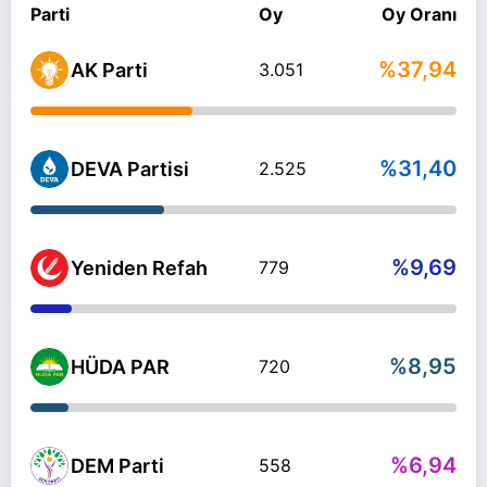
Parti
Oy
Oy Oranı
%37,94
AK Parti
3.051
%31,40
DEVA Partisi
2.525
%9,69
Yeniden Refah
779
%8,95
HÜDA PAR
720
%6,94
DEM Parti
558