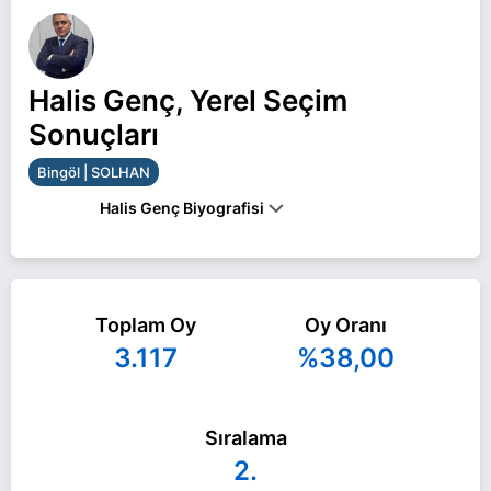
Halis Genç, Yerel Seçim
Sonuçları
Bingöl | SOLHAN
Halis Genç Biyografisi
HALIS GENÇ, 1978 YILINDA BINGÖL'ÜN SOLHAN
ILÇESINDE DOĞDU. İLKOKULU SOLHAN'DA,
ORTA EĞITIMINI MUŞ'TA, LISEYI ELAZIĞ’DA
TAMAMLAYAN GENÇ, FIRAT ÜNIVERSITESI TÜRK
Toplam Oy
Oy Oranı
DILI VE EDEBIYATI BÖLÜMÜNDEN MEZUN
3.117
%38,00
OLDU.1999 YILINDA İSTANBUL'DA
ÖĞRETMENLIĞE BAŞLAYAN GENÇ, 2014-2019
YILLARI ARASINDA SOLHAN ILÇESINDE OKUL
MÜDÜRLÜĞÜ YAPTI.ÖĞRETMENLIK MESLEĞINI
Sıralama
SÜRDÜREN GENÇ, EVLI VE 2 ÇOCUK BABASIDIR.
2.
Halis Genç Bingöl SOLHAN belediye başkan adayı