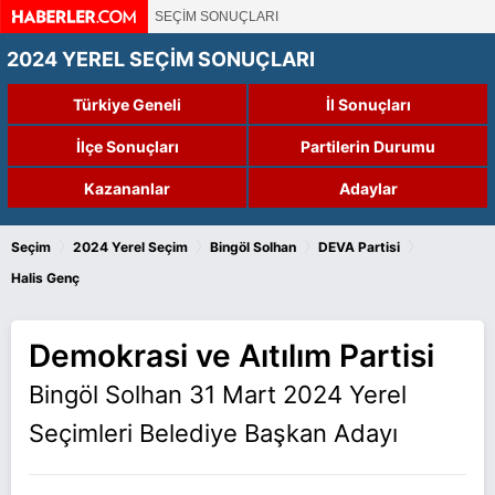
SEÇİM SONUÇLARI
2024 YEREL SEÇİM SONUÇLARI
Türkiye Geneli
İl Sonuçları
İlçe Sonuçları
Partilerin Durumu
Kazananlar
Adaylar
›
›
›
›
Seçim
2024 Yerel Seçim
Bingöl Solhan
DEVA Partisi
Halis Genç
Demokrasi ve Aıtılım Partisi
Bingöl Solhan 31 Mart 2024 Yerel
Seçimleri Belediye Başkan Adayı