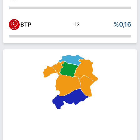
%0,16
BTP
13