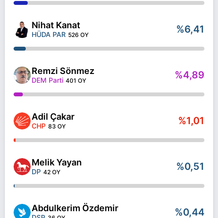
Nihat Kanat
%6,41
HÜDA PAR
526 OY
Remzi Sönmez
%4,89
DEM Parti
401 OY
Adil Çakar
%1,01
CHP
83 OY
Melik Yayan
%0,51
DP
42 OY
Abdulkerim Özdemir
%0,44
DSP
36 OY