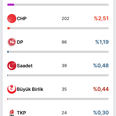
%2,51
CHP
202
%1,19
DP
96
%0,48
Saadet
39
%0,44
Büyük Birlik
35
%0,30
TKP
24