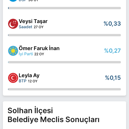
Veysi Taşar
%0,33
Saadet
27 OY
Ömer Faruk İnan
%0,27
İyi Parti
22 OY
Leyla Ay
%0,15
BTP
12 OY
Solhan İlçesi
Belediye Meclis Sonuçları