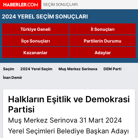
SEÇİM SONUÇLARI
2024 YEREL SEÇİM SONUÇLARI
Türkiye Geneli
İl Sonuçları
İlçe Sonuçları
Partilerin Durumu
Kazananlar
Adaylar
›
›
›
›
Seçim
2024 Yerel Seçim
Muş Merkez Serinova
DEM Parti
İnan Demir
Halkların Eşitlik ve Demokrasi
Partisi
Muş Merkez Serinova 31 Mart 2024
Yerel Seçimleri Belediye Başkan Adayı