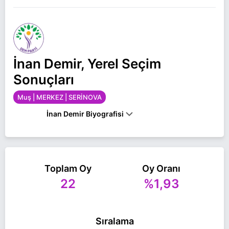
İnan Demir, Yerel Seçim
Sonuçları
Muş | MERKEZ | SERİNOVA
İnan Demir Biyografisi
İnan Demir Muş MERKEZ SERİNOVA belediye
başkan adayı olarak DEM Parti ile 31 Mart 2024
Toplam Oy
Oy Oranı
yerel seçimlerinde yarışıyor. İnan Demir ile ilgili
22
%1,93
daha fazla bilgi için
İnan Demir Haberleri
sayfamızı ziyaret edin.
Sıralama