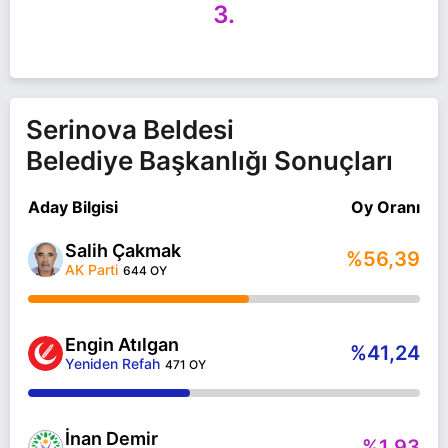
3.
Serinova Beldesi
Belediye Başkanlığı Sonuçları
Aday Bilgisi
Oy Oranı
Salih Çakmak
%56,39
AK Parti
644 OY
Engin Atılgan
%41,24
Yeniden Refah
471 OY
İnan Demir
%1,93