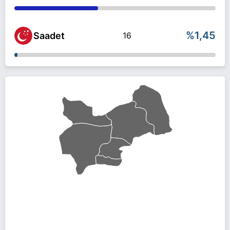
%1,45
Saadet
16