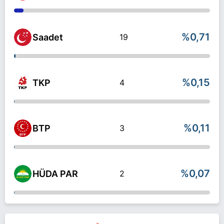
%0,71
Saadet
19
%0,15
TKP
4
%0,11
BTP
3
%0,07
HÜDA PAR
2