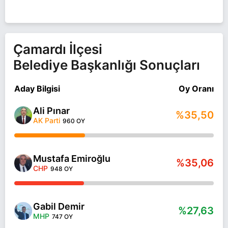
Çamardı İlçesi
Belediye Başkanlığı Sonuçları
Aday Bilgisi
Oy Oranı
Ali Pınar
%35,50
AK Parti
960 OY
Mustafa Emiroğlu
%35,06
CHP
948 OY
Gabil Demir
%27,63
MHP
747 OY