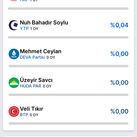
Nuh Bahadır Soylu
%0,04
YTP
1 OY
Mehmet Ceylan
%0,00
DEVA Partisi
0 OY
Üzeyir Savcı
%0,00
HÜDA PAR
0 OY
Veli Tıkır
%0,00
BTP
0 OY