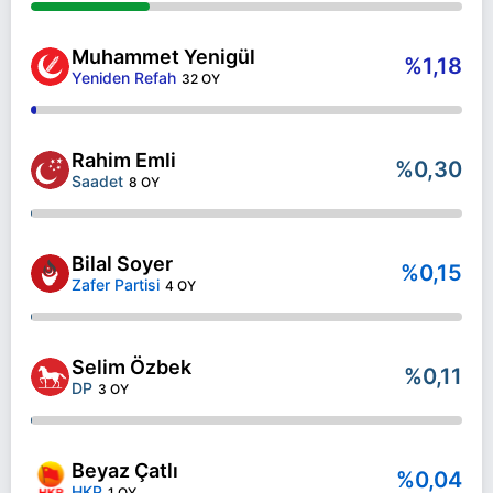
Muhammet Yenigül
%1,18
Yeniden Refah
32 OY
Rahim Emli
%0,30
Saadet
8 OY
Bilal Soyer
%0,15
Zafer Partisi
4 OY
Selim Özbek
%0,11
DP
3 OY
Beyaz Çatlı
%0,04
HKP
1 OY