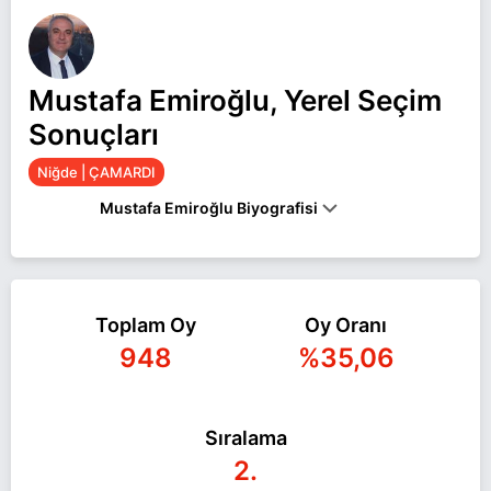
Mustafa Emiroğlu, Yerel Seçim
Sonuçları
Niğde | ÇAMARDI
Mustafa Emiroğlu Biyografisi
Mustafa Emiroğlu Niğde ÇAMARDI belediye
başkan adayı olarak CHP ile 31 Mart 2024 yerel
Toplam Oy
Oy Oranı
seçimlerinde yarışıyor. Mustafa Emiroğlu ile ilgili
948
%35,06
daha fazla bilgi için
Mustafa Emiroğlu Haberleri
sayfamızı ziyaret edin.
Sıralama
2.