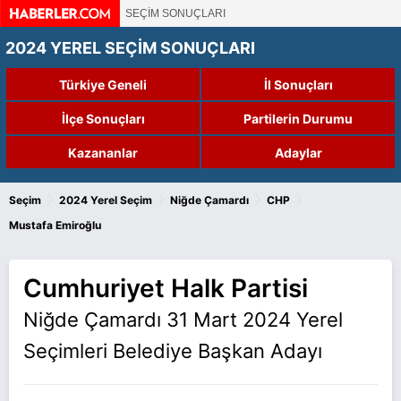
SEÇİM SONUÇLARI
2024 YEREL SEÇİM SONUÇLARI
Türkiye Geneli
İl Sonuçları
İlçe Sonuçları
Partilerin Durumu
Kazananlar
Adaylar
›
›
›
›
Seçim
2024 Yerel Seçim
Niğde Çamardı
CHP
Mustafa Emiroğlu
Cumhuriyet Halk Partisi
Niğde Çamardı 31 Mart 2024 Yerel
Seçimleri Belediye Başkan Adayı