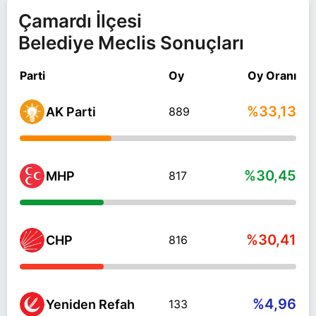
Çamardı İlçesi
Belediye Meclis Sonuçları
Parti
Oy
Oy Oranı
%33,13
AK Parti
889
%30,45
MHP
817
%30,41
CHP
816
%4,96
Yeniden Refah
133