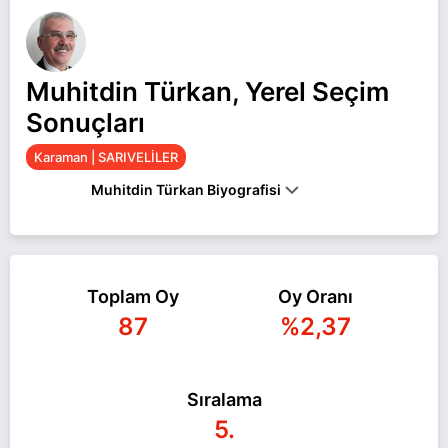
Muhitdin Türkan, Yerel Seçim
Sonuçları
Karaman | SARIVELİLER
Muhitdin Türkan Biyografisi
Muhitdin Türkan Karaman SARIVELİLER belediye
başkan adayı olarak CHP ile 31 Mart 2024 yerel
Toplam Oy
Oy Oranı
seçimlerinde yarışıyor. Muhitdin Türkan ile ilgili
87
%2,37
daha fazla bilgi için
Muhitdin Türkan Haberleri
sayfamızı ziyaret edin.
Sıralama
5.