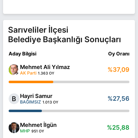
Sarıveliler İlçesi
Belediye Başkanlığı Sonuçları
Aday Bilgisi
Oy Oranı
Mehmet Ali Yılmaz
%37,09
AK Parti
1.363 OY
Hayri Samur
%27,56
BAĞIMSIZ
1.013 OY
Mehmet İlgün
%25,88
MHP
951 OY