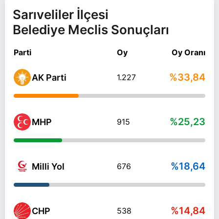
Sarıveliler İlçesi
Belediye Meclis Sonuçları
Parti
Oy
Oy Oranı
%33,84
AK Parti
1.227
%25,23
MHP
915
%18,64
Milli Yol
676
%14,84
CHP
538