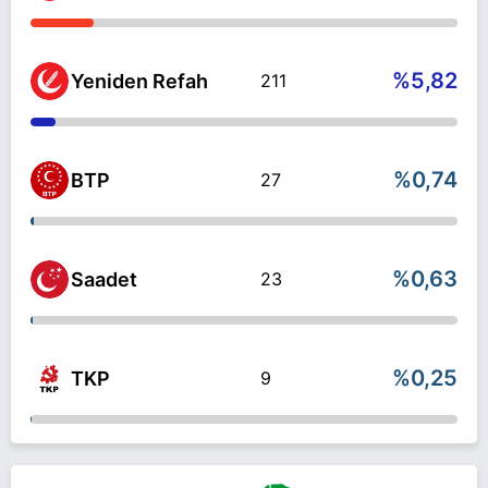
%5,82
Yeniden Refah
211
%0,74
BTP
27
%0,63
Saadet
23
%0,25
TKP
9