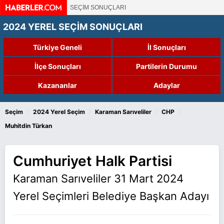
SEÇİM SONUÇLARI
2024 YEREL SEÇİM SONUÇLARI
Türkiye Geneli
İl Sonuçları
İlçe Sonuçları
Partilerin Durumu
Kazananlar
Adaylar
›
›
›
›
Seçim
2024 Yerel Seçim
Karaman Sarıveliler
CHP
Muhitdin Türkan
Cumhuriyet Halk Partisi
Karaman Sarıveliler 31 Mart 2024
Yerel Seçimleri Belediye Başkan Adayı