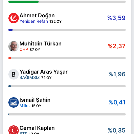
Ahmet Doğan
%3,59
Yeniden Refah
132 OY
Muhitdin Türkan
%2,37
CHP
87 OY
Yadigar Aras Yaşar
%1,96
BAĞIMSIZ
72 OY
İsmail Şahin
%0,41
Millet
15 OY
Cemal Kaplan
%0,35
BTP
13 OY