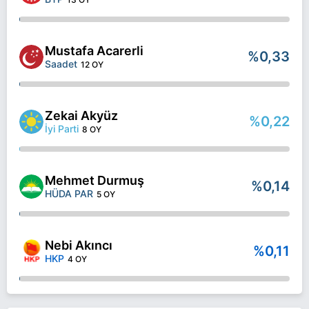
Mustafa Acarerli
%0,33
Saadet
12 OY
Zekai Akyüz
%0,22
İyi Parti
8 OY
Mehmet Durmuş
%0,14
HÜDA PAR
5 OY
Nebi Akıncı
%0,11
HKP
4 OY