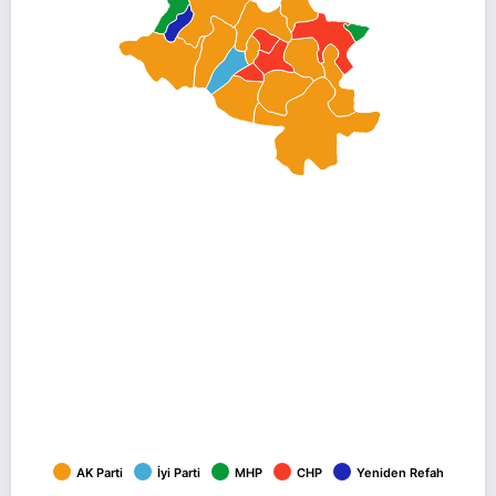
AK Parti
İyi Parti
MHP
CHP
Yeniden Refah