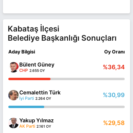
Kabataş İlçesi
Belediye Başkanlığı Sonuçları
Aday Bilgisi
Oy Oranı
Bülent Güney
%36,34
CHP
2.655 OY
Cemalettin Türk
%30,99
İyi Parti
2.264 OY
Yakup Yılmaz
%29,58
AK Parti
2.161 OY