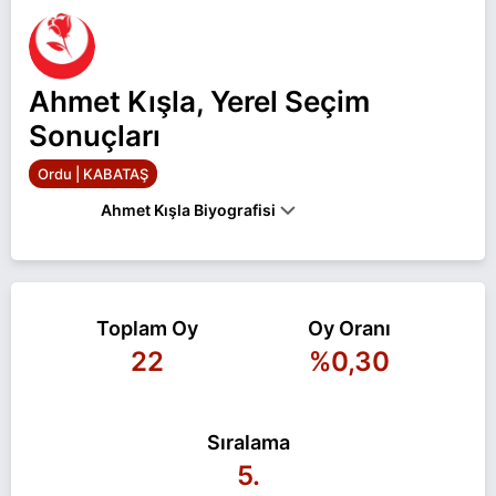
Ahmet Kışla, Yerel Seçim
Sonuçları
Ordu | KABATAŞ
Ahmet Kışla Biyografisi
Ahmet Kışla Ordu KABATAŞ belediye başkan adayı
olarak Büyük Birlik ile 31 Mart 2024 yerel
Toplam Oy
Oy Oranı
seçimlerinde yarışıyor. Ahmet Kışla ile ilgili daha
22
%0,30
fazla bilgi için
Ahmet Kışla Haberleri
sayfamızı
ziyaret edin.
Sıralama
5.