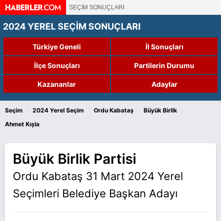
SEÇİM SONUÇLARI
2024 YEREL SEÇİM SONUÇLARI
Türkiye Geneli
İl Sonuçları
İlçe Sonuçları
Partilerin Durumu
Kazananlar
Adaylar
›
›
›
›
Seçim
2024 Yerel Seçim
Ordu Kabataş
Büyük Birlik
Ahmet Kışla
Büyük Birlik Partisi
Ordu Kabataş 31 Mart 2024 Yerel
Seçimleri Belediye Başkan Adayı