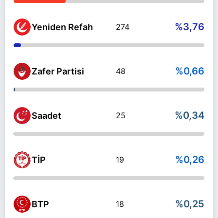
%3,76
Yeniden Refah
274
%0,66
Zafer Partisi
48
%0,34
Saadet
25
%0,26
TİP
19
%0,25
BTP
18