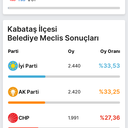
Kabataş İlçesi
Belediye Meclis Sonuçları
Parti
Oy
Oy Oranı
%33,53
İyi Parti
2.440
%33,25
AK Parti
2.420
%27,36
CHP
1.991