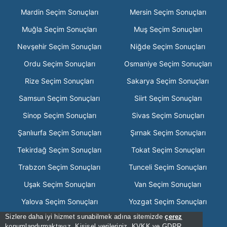
Mardin Seçim Sonuçları
Mersin Seçim Sonuçları
Muğla Seçim Sonuçları
Muş Seçim Sonuçları
Nevşehir Seçim Sonuçları
Niğde Seçim Sonuçları
Ordu Seçim Sonuçları
Osmaniye Seçim Sonuçları
Rize Seçim Sonuçları
Sakarya Seçim Sonuçları
Samsun Seçim Sonuçları
Siirt Seçim Sonuçları
Sinop Seçim Sonuçları
Sivas Seçim Sonuçları
Şanlıurfa Seçim Sonuçları
Şırnak Seçim Sonuçları
Tekirdağ Seçim Sonuçları
Tokat Seçim Sonuçları
Trabzon Seçim Sonuçları
Tunceli Seçim Sonuçları
Uşak Seçim Sonuçları
Van Seçim Sonuçları
Yalova Seçim Sonuçları
Yozgat Seçim Sonuçları
Sizlere daha iyi hizmet sunabilmek adına sitemizde
çerez
Zonguldak Seçim Sonuçları
konumlandırmaktayız. Kişisel verileriniz, KVKK ve GDPR