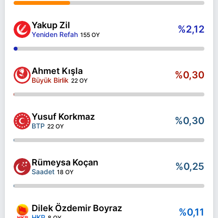
Yakup Zil
%2,12
Yeniden Refah
155 OY
Ahmet Kışla
%0,30
Büyük Birlik
22 OY
Yusuf Korkmaz
%0,30
BTP
22 OY
Rümeysa Koçan
%0,25
Saadet
18 OY
Dilek Özdemir Boyraz
%0,11
HKP
8 OY