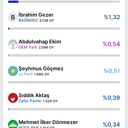
İbrahim Gezer
%1,32
BAĞIMSIZ
5.138 OY
Abdulvahap Ekim
%0,54
DEM Parti
2.096 OY
Şeyhmus Göçmez
%0,51
İyi Parti
1.986 OY
Sıddık Aktaş
%0,39
Zafer Partisi
1.534 OY
Mehmet İlker Dönmezer
%0,34
HÜDA PAR
1.314 OY