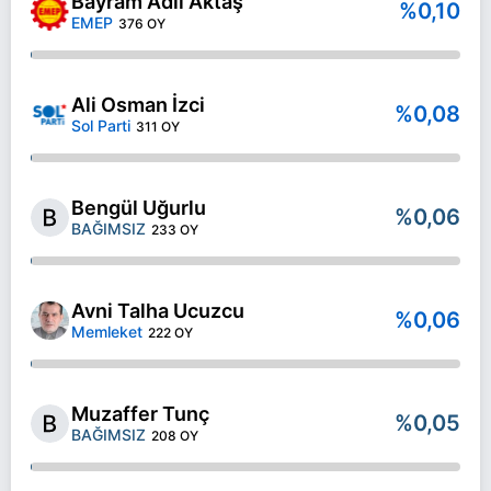
Bayram Adil Aktaş
%0,10
EMEP
376 OY
Ali Osman İzci
%0,08
Sol Parti
311 OY
Bengül Uğurlu
%0,06
BAĞIMSIZ
233 OY
Avni Talha Ucuzcu
%0,06
Memleket
222 OY
Muzaffer Tunç
%0,05
BAĞIMSIZ
208 OY