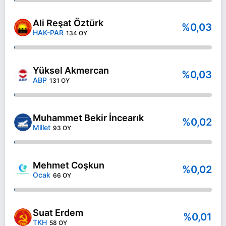
Ali Reşat Öztürk
%0,03
HAK-PAR
134 OY
Yüksel Akmercan
%0,03
ABP
131 OY
Muhammet Bekir İncearık
%0,02
Millet
93 OY
Mehmet Coşkun
%0,02
Ocak
66 OY
Suat Erdem
%0,01
TKH
58 OY