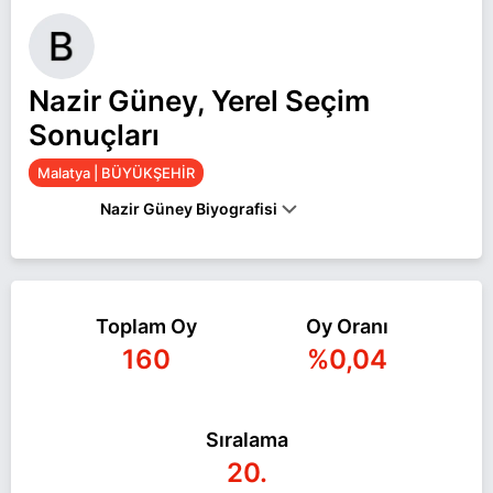
Nazir Güney, Yerel Seçim
Sonuçları
Malatya | BÜYÜKŞEHİR
Nazir Güney Biyografisi
Nazir Güney Malatya BÜYÜKŞEHİR belediye
başkan adayı olarak Bağımsız ile 31 Mart 2024
Toplam Oy
Oy Oranı
yerel seçimlerinde yarışıyor. Nazir Güney ile ilgili
160
%0,04
daha fazla bilgi için
Nazir Güney Haberleri
sayfamızı ziyaret edin.
Sıralama
20.