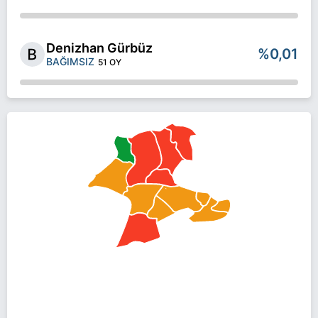
Denizhan Gürbüz
%0,01
BAĞIMSIZ
51 OY