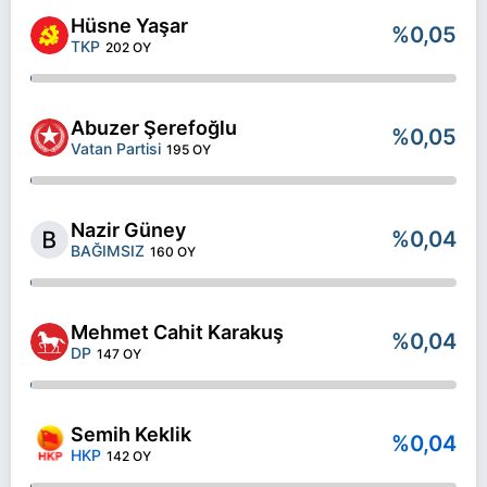
Hüsne Yaşar
%0,05
TKP
202 OY
Abuzer Şerefoğlu
%0,05
Vatan Partisi
195 OY
Nazir Güney
%0,04
BAĞIMSIZ
160 OY
Mehmet Cahit Karakuş
%0,04
DP
147 OY
Semih Keklik
%0,04
HKP
142 OY