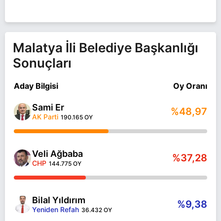
Malatya İli Belediye Başkanlığı
Sonuçları
Aday Bilgisi
Oy Oranı
Sami Er
%48,97
AK Parti
190.165 OY
Veli Ağbaba
%37,28
CHP
144.775 OY
Bilal Yıldırım
%9,38
Yeniden Refah
36.432 OY