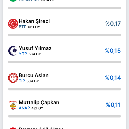
Hakan Şireci
%0,17
BTP
661 OY
Yusuf Yılmaz
%0,15
YTP
584 OY
Burcu Aslan
%0,14
TİP
534 OY
Muttalip Çapkan
%0,11
ANAP
421 OY