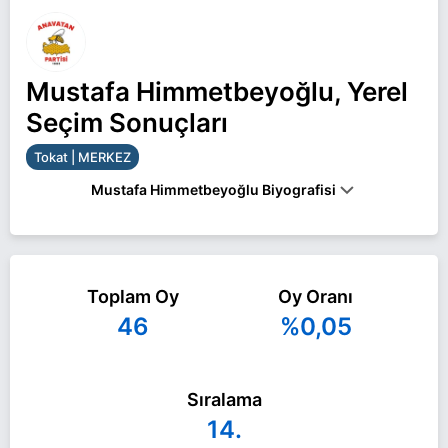
Mustafa Himmetbeyoğlu, Yerel
Seçim Sonuçları
Tokat | MERKEZ
Mustafa Himmetbeyoğlu Biyografisi
Mustafa Himmetbeyoğlu Tokat MERKEZ belediye
başkan adayı olarak ANAP ile 31 Mart 2024 yerel
Toplam Oy
Oy Oranı
seçimlerinde yarışıyor. Mustafa Himmetbeyoğlu ile
46
%0,05
ilgili daha fazla bilgi için
Mustafa Himmetbeyoğlu
Haberleri
sayfamızı ziyaret edin.
Sıralama
14.