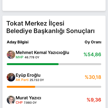
Tokat Merkez İlçesi
Belediye Başkanlığı Sonuçları
Aday Bilgisi
Oy Oranı
Mehmet Kemal Yazıcıoğlu
%54,86
MHP
46.778 OY
Eyüp Eroğlu
%30,18
AK Parti
25.732 OY
Murat Yazıcı
%9,36
CHP
7.980 OY