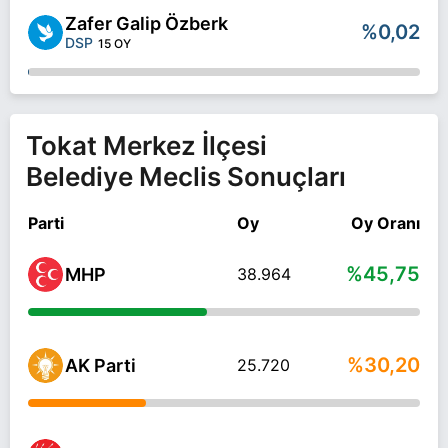
Zafer Galip Özberk
%0,02
DSP
15 OY
Tokat Merkez İlçesi
Belediye Meclis Sonuçları
Parti
Oy
Oy Oranı
%45,75
MHP
38.964
%30,20
AK Parti
25.720