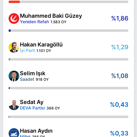
Muhammed Baki Güzey
%1,86
Yeniden Refah
1.583 OY
Hakan Karagöllü
%1,29
İyi Parti
1.101 OY
Selim Işık
%1,08
Saadet
918 OY
Sedat Ay
%0,43
DEVA Partisi
366 OY
Hasan Aydın
%0,33
Millet
285 OY