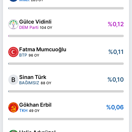
Gülce Vidinli
%0,12
DEM Parti
104 OY
Fatma Mumcuoğlu
%0,11
BTP
96 OY
Sinan Türk
%0,10
BAĞIMSIZ
88 OY
Gökhan Erbil
%0,06
TKH
49 OY