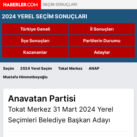
SEÇİM SONUÇLARI
2024 YEREL SEÇİM SONUÇLARI
Türkiye Geneli
İl Sonuçları
İlçe Sonuçları
Partilerin Durumu
Kazananlar
Adaylar
›
›
›
›
Seçim
2024 Yerel Seçim
Tokat Merkez
ANAP
Mustafa Himmetbeyoğlu
Anavatan Partisi
Tokat Merkez 31 Mart 2024 Yerel
Seçimleri Belediye Başkan Adayı