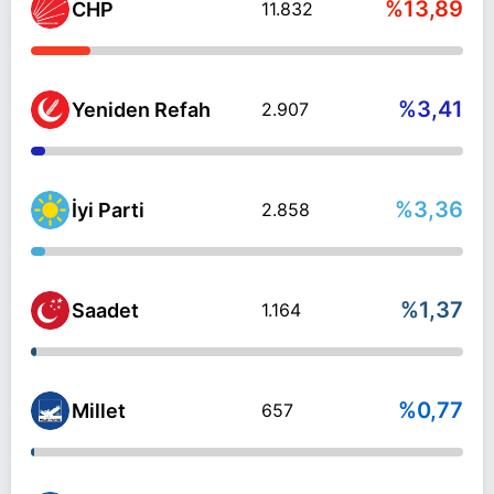
%13,89
CHP
11.832
%3,41
Yeniden Refah
2.907
%3,36
İyi Parti
2.858
%1,37
Saadet
1.164
%0,77
Millet
657