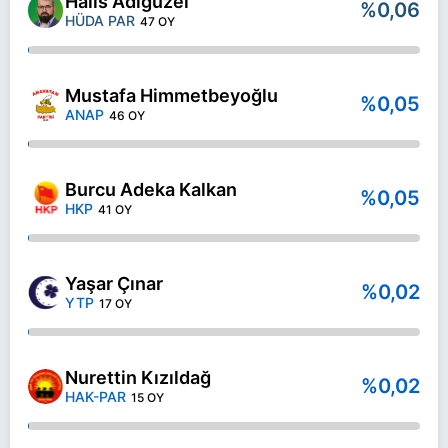
Halis Adıgüzel
%0,06
HÜDA PAR
47 OY
Mustafa Himmetbeyoğlu
%0,05
ANAP
46 OY
Burcu Adeka Kalkan
%0,05
HKP
41 OY
Yaşar Çınar
%0,02
YTP
17 OY
Nurettin Kızıldağ
%0,02
HAK-PAR
15 OY