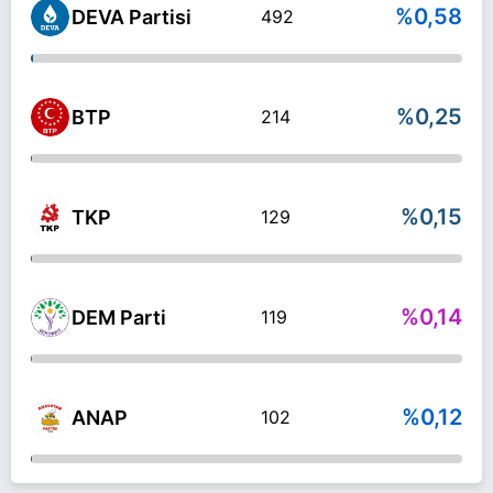
%0,58
DEVA Partisi
492
%0,25
BTP
214
%0,15
TKP
129
%0,14
DEM Parti
119
%0,12
ANAP
102