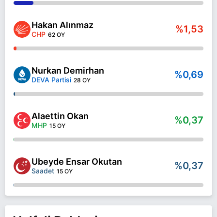
Hakan Alınmaz
%1,53
CHP
62 OY
Nurkan Demirhan
%0,69
DEVA Partisi
28 OY
Alaettin Okan
%0,37
MHP
15 OY
Ubeyde Ensar Okutan
%0,37
Saadet
15 OY