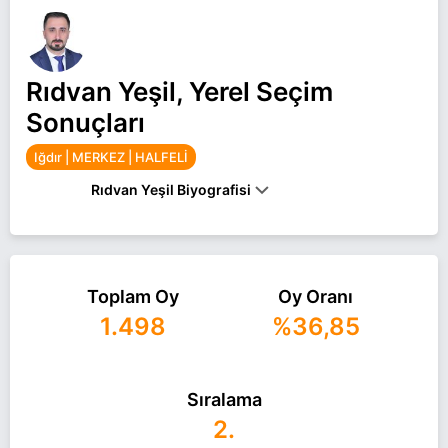
Rıdvan Yeşil, Yerel Seçim
Sonuçları
Iğdır | MERKEZ | HALFELİ
Rıdvan Yeşil Biyografisi
IĞDIR'IN HALFELI ILÇESINDE 1989'DA DOĞAN
RIDVAN YEŞIL, ILK, ORTA VE LISE EĞITIMINI
BURADA TAMAMLADI.LISANS EĞITIMINE DEVAM
EDEN YEŞIL, EVLI VE 2 ÇOCUK BABASIDIR.
Toplam Oy
Oy Oranı
1.498
%36,85
Rıdvan Yeşil Iğdır MERKEZ HALFELİ belediye
başkan adayı olarak AK Parti ile 31 Mart 2024
yerel seçimlerinde yarışıyor. Rıdvan Yeşil ile ilgili
daha fazla bilgi için
Rıdvan Yeşil Haberleri
Sıralama
sayfamızı ziyaret edin.
2.