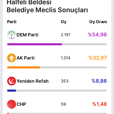
Halfeli Beldesi
Belediye Meclis Sonuçları
Parti
Oy
Oy Oranı
%54,98
DEM Parti
2.191
%32,97
AK Parti
1.314
%8,86
Yeniden Refah
353
%1,48
CHP
59