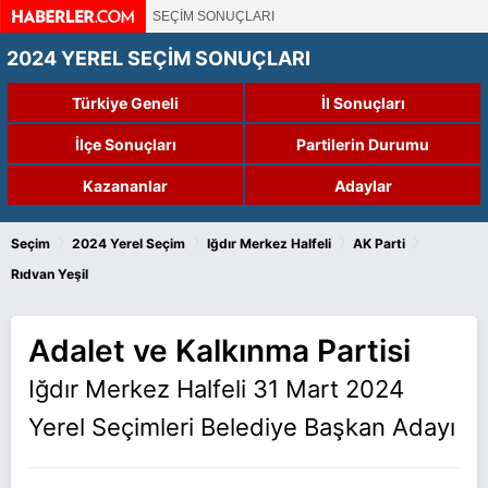
SEÇİM SONUÇLARI
2024 YEREL SEÇİM SONUÇLARI
Türkiye Geneli
İl Sonuçları
İlçe Sonuçları
Partilerin Durumu
Kazananlar
Adaylar
›
›
›
›
Seçim
2024 Yerel Seçim
Iğdır Merkez Halfeli
AK Parti
Rıdvan Yeşil
Adalet ve Kalkınma Partisi
Iğdır Merkez Halfeli 31 Mart 2024
Yerel Seçimleri Belediye Başkan Adayı