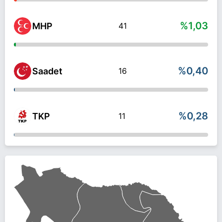
%1,03
MHP
41
%0,40
Saadet
16
%0,28
TKP
11