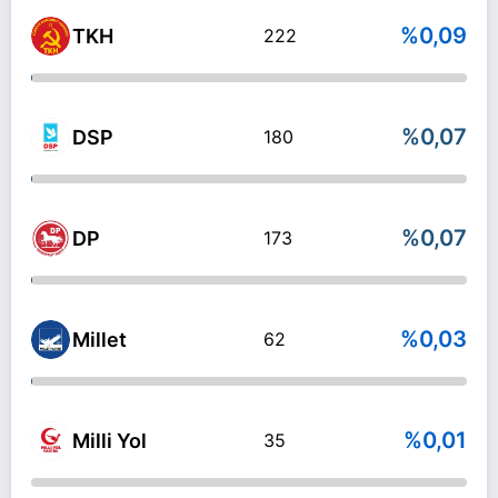
%0,09
TKH
222
%0,07
DSP
180
%0,07
DP
173
%0,03
Millet
62
%0,01
Milli Yol
35