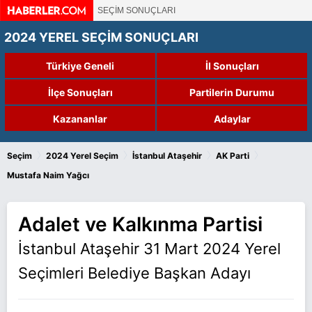
SEÇİM SONUÇLARI
2024 YEREL SEÇİM SONUÇLARI
Türkiye Geneli
İl Sonuçları
İlçe Sonuçları
Partilerin Durumu
Kazananlar
Adaylar
›
›
›
›
Seçim
2024 Yerel Seçim
İstanbul Ataşehir
AK Parti
Mustafa Naim Yağcı
Adalet ve Kalkınma Partisi
İstanbul Ataşehir 31 Mart 2024 Yerel
Seçimleri Belediye Başkan Adayı