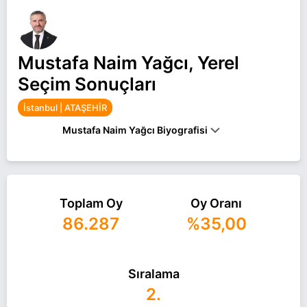
Mustafa Naim Yağcı, Yerel
Seçim Sonuçları
İstanbul | ATAŞEHİR
Mustafa Naim Yağcı Biyografisi
MUSTAFA NAIM YAĞCI, 1976 YILINDA RIZE'NIN
ÇAYELI ILÇESINDE DÜNYAYA GELDI.İSTANBUL
ÜNIVERSITESI HUKUK FAKÜLTESINDEN MEZUN
OLAN YAĞCI, 2004 YILINDA AK PARTI KADIKÖY
Toplam Oy
Oy Oranı
İLÇE YÖNETIM KURULU ÜYESI OLARAK SIYASETE
86.287
%35,00
BAŞLADI. KADIKÖY İLÇE BAŞKAN YARDIMCILIĞI
GÖREVINDE BULUNAN YAĞCI, AK PARTI
ATAŞEHIR İLÇE BAŞKANLIĞINDA SIRASIYLA
SEÇIM İŞLERI, YEREL YÖNETIMLER VE SIYASI
Sıralama
HUKUKI İŞLER BIRIM BAŞKANLIKLARI VE
ATAŞEHIR İLÇE BAŞKANLIĞI GÖREVLERINI IFA
2.
ETTI.YAĞCI, EVLI VE IKI ÇOCUK BABASI.