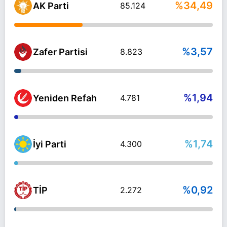
%34,49
AK Parti
85.124
%3,57
Zafer Partisi
8.823
%1,94
Yeniden Refah
4.781
%1,74
İyi Parti
4.300
%0,92
TİP
2.272