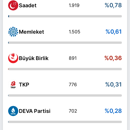
%0,78
Saadet
1.919
%0,61
Memleket
1.505
%0,36
Büyük Birlik
891
%0,31
TKP
776
%0,28
DEVA Partisi
702