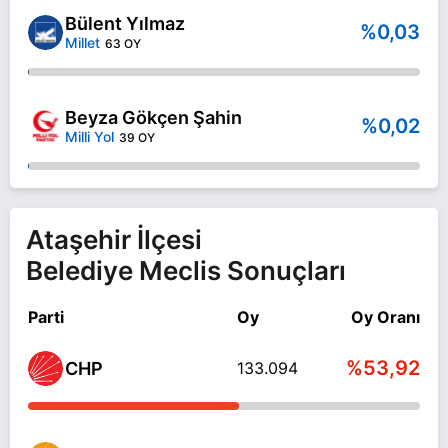
Bülent Yılmaz
%0,03
Millet
63 OY
Beyza Gökçen Şahin
%0,02
Milli Yol
39 OY
Ataşehir İlçesi
Belediye Meclis Sonuçları
Parti
Oy
Oy Oranı
%53,92
CHP
133.094