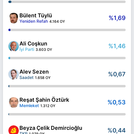
Bülent Tüylü
%1,69
Yeniden Refah
4.164 OY
Ali Coşkun
%1,46
İyi Parti
3.603 OY
Alev Sezen
%0,67
Saadet
1.658 OY
Reşat Şahin Öztürk
%0,53
Memleket
1.312 OY
Beyza Çelik Demircioğlu
%0,44
TKP
1.079 OY