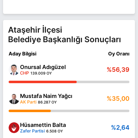
Mustafa Naim Yağcı İstanbul ATAŞEHİR belediye
başkan adayı olarak AK Parti ile 31 Mart 2024
yerel seçimlerinde yarışıyor. Mustafa Naim Yağcı
ile ilgili daha fazla bilgi için
Mustafa Naim Yağcı
Ataşehir İlçesi
Haberleri
sayfamızı ziyaret edin.
Belediye Başkanlığı Sonuçları
Aday Bilgisi
Oy Oranı
Onursal Adıgüzel
%56,39
CHP
139.009 OY
Mustafa Naim Yağcı
%35,00
AK Parti
86.287 OY
Hüsamettin Balta
%2,64
Zafer Partisi
6.508 OY