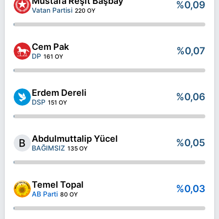
Mustafa Reşit Başbay
%0,09
Vatan Partisi
220 OY
Cem Pak
%0,07
DP
161 OY
Erdem Dereli
%0,06
DSP
151 OY
Abdulmuttalip Yücel
%0,05
BAĞIMSIZ
135 OY
Temel Topal
%0,03
AB Parti
80 OY