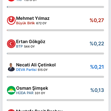
Mehmet Yılmaz
%0,27
Büyük Birlik
672 OY
Ertan Gökgöz
%0,22
BTP
544 OY
Necati Ali Çetinkol
%0,21
DEVA Partisi
515 OY
Osman Şimşek
%0,13
HÜDA PAR
331 OY