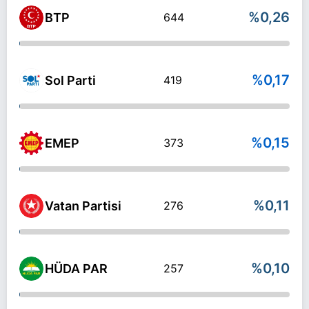
%0,26
BTP
644
%0,17
Sol Parti
419
%0,15
EMEP
373
%0,11
Vatan Partisi
276
%0,10
HÜDA PAR
257